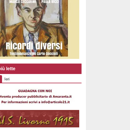
iù lette
Ieri