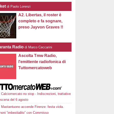
ket
di Paolo Lorenzi
A2. Libertas, il roster è
completo e fa sognare,
preso Jayvon Graves !!
ranta Radio
di Marco Ceccarini
Ascolta Tmw Radio,
l'emittente radiofonica di
Tuttomercatoweb
Calciomercato no stop - Indiscrezioni, trattative
oscena del 6 agosto
Mastantuono accende Firenze: festa viola.
noni “imbestialito” con Commisso