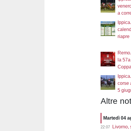
venerd
a corre
Ippica.
calenda
riapre 
Remo. 
la 57a
Coppa
Ippica
corse 
5 giug
Altre not
Martedì 04 
Livorno, 
22:07