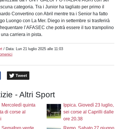
ascuna categoria. Tra i Junior ha tagliato per primo il
ardo Convertino con Abril mentre tra i Senior ha fatto
go Luongo con La Mer. Diego in settembre si trasferirà
 frequentare l’AFASEC che potrà essere il tuo trampolino
 una carriera in pista.
rt
/ Data:
Lun 21 luglio 2025 alle 11:03
Domenici
Tweet
izie - Altri Sport
. Mercoledì quinta
Ippica. Giovedì 23 luglio,
ta di corse al
sei corse al Caprilli dalle
i
ore 20.38
. Semaforo verde,
Remo. Sabato 27 giugno