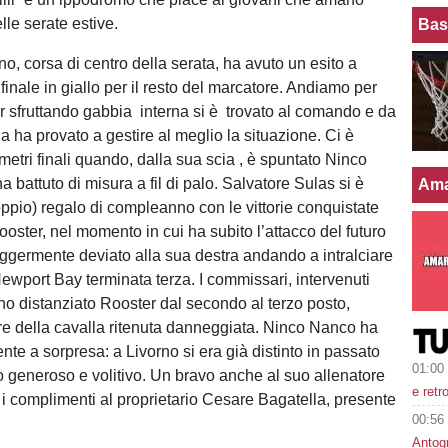
lle serate estive.
Bas
no, corsa di centro della serata, ha avuto un esito a
inale in giallo per il resto del marcatore. Andiamo per
r sfruttando gabbia interna si è trovato al comando e da
a ha provato a gestire al meglio la situazione. Ci è
i metri finali quando, dalla sua scia , è spuntato Ninco
 battuto di misura a fil di palo. Salvatore Sulas si è
Ama
oppio) regalo di compleanno con le vittorie conquistate
oster, nel momento in cui ha subito l’attacco del futuro
leggermente deviato alla sua destra andando a intralciare
Newport Bay terminata terza. I commissari, intervenuti
nno distanziato Rooster dal secondo al terzo posto,
ore della cavalla ritenuta danneggiata. Ninco Nanco ha
nte a sorpresa: a Livorno si era già distinto in passato
01:00
o generoso e volitivo. Un bravo anche al suo allenatore
e retr
 i complimenti al proprietario Cesare Bagatella, presente
00:56
Antog