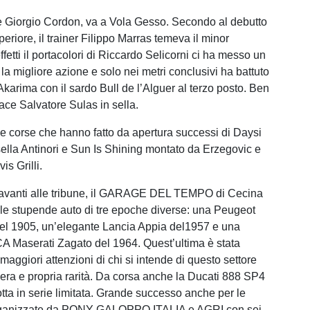
e Giorgio Cordon, va a Vola Gesso. Secondo al debutto
eriore, il trainer Filippo Marras temeva il minor
ffetti il portacolori di Riccardo Selicorni ci ha messo un
la migliore azione e solo nei metri conclusivi ha battuto
Akarima con il sardo Bull de l’Alguer al terzo posto. Ben
ace Salvatore Sulas in sella.
e corse che hanno fatto da apertura successi di Daysi
ella Antinori e Sun Is Shining montato da Erzegovic e
is Grilli.
 davanti alle tribune, il GARAGE DEL TEMPO di Cecina
le stupende auto di tre epoche diverse: una Peugeot
el 1905, un’elegante Lancia Appia del1957 e una
A Maserati Zagato del 1964. Quest’ultima è stata
 maggiori attenzioni di chi si intende di questo settore
ra e propria rarità. Da corsa anche la Ducati 888 SP4
tta in serie limitata. Grande successo anche per le
rganizzate da PONY GALOPPO ITALIA e AGRI con sei