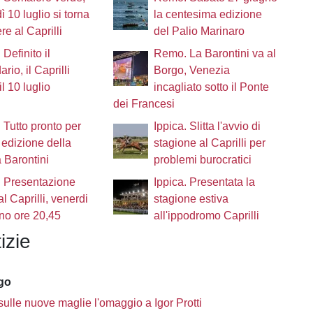
ì 10 luglio si torna
la centesima edizione
re al Caprilli
del Palio Marinaro
 Definito il
Remo. La Barontini va al
rio, il Caprilli
Borgo, Venezia
il 10 luglio
incagliato sotto il Ponte
dei Francesi
Tutto pronto per
Ippica. Slitta l'avvio di
 edizione della
stagione al Caprilli per
 Barontini
problemi burocratici
. Presentazione
Ippica. Presentata la
al Caprilli, venerdi
stagione estiva
no ore 20,45
all'ippodromo Caprilli
izie
ago
sulle nuove maglie l'omaggio a Igor Protti