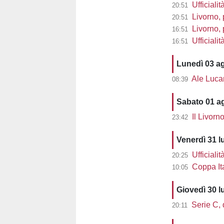
Ufficialit
20:51
Livorno, 
20:51
Livorno, pre
16:51
Ufficiali
16:51
Lunedì 03 a
Ale Lucarell
08:39
Sabato 01 a
Il Livorn
23:42
Venerdì 31 l
Ufficialit
20:25
Coppa Ita
10:05
Giovedì 30 l
Serie C, d
20:11