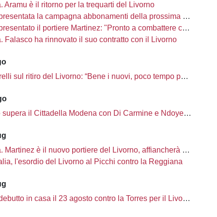
à. Aramu è il ritorno per la trequarti del Livorno
presentata la campagna abbonamenti della prossima stagione
sentato il portiere Martinez: "Pronto a combattere con i miei compagni"
tà. Falasco ha rinnovato il suo contratto con il Livorno
go
i sul ritiro del Livorno: “Bene i nuovi, poco tempo per completare la rosa”
go
o supera il Cittadella Modena con Di Carmine e Ndoye, 2 a 1
ug
à. Martinez è il nuovo portiere del Livorno, affiancherà Ciobanu
lia, l'esordio del Livorno al Picchi contro la Reggiana
ug
ebutto in casa il 23 agosto contro la Torres per il Livorno