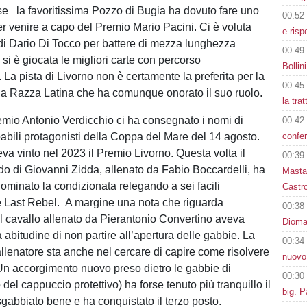
rse la favoritissima Pozzo di Bugia ha dovuto fare uno
00:52
er venire a capo del Premio Mario Pacini. Ci è voluta
e risp
a di Dario Di Tocco per battere di mezza lunghezza
00:49
 è giocata le migliori carte con percorso
Bollin
La pista di Livorno non è certamente la preferita per la
00:45
lla Razza Latina che ha comunque onorato il suo ruolo.
la tra
remio Antonio Verdicchio ci ha consegnato i nomi di
00:42
babili protagonisti della Coppa del Mare del 14 agosto.
confer
va vinto nel 2023 il Premio Livorno. Questa volta il
00:39
rdo di Giovanni Zidda, allenato da Fabio Boccardelli, ha
Masta
dominato la condizionata relegando a sei facili
Castro
 Last Rebel. A margine una nota che riguarda
00:38
l cavallo allenato da Pierantonio Convertino aveva
Dioman
a abitudine di non partire all’apertura delle gabbie. La
00:34
allenatore sta anche nel cercare di capire come risolvere
nuovo
n accorgimento nuovo preso dietro le gabbie di
00:30
 del cappuccio protettivo) ha forse tenuto più tranquillo il
big. P
sgabbiato bene e ha conquistato il terzo posto.