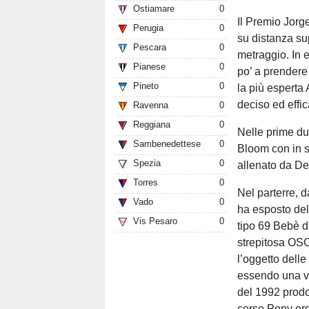
Ostiamare
0
Il Premio Jorg
Perugia
0
su distanza sup
Pescara
0
metraggio. In e
Pianese
0
po’ a prendere 
Pineto
0
la più esperta 
deciso ed effic
Ravenna
0
Reggiana
0
Nelle prime du
Sambenedettese
0
Bloom con in s
Spezia
0
allenato da Dev
Torres
0
Nel parterre,
Vado
0
ha esposto del
Vis Pesaro
0
tipo 69 Bebè d
strepitosa OSC
l’oggetto delle
essendo una ve
del 1992 prodo
corse Pony o