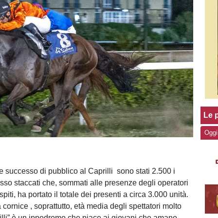
Le p
Oggi
 successo di pubblico al Caprilli sono stati 2.500 i
resso staccati che, sommati alle presenze degli operatori
spiti, ha portato il totale dei presenti a circa 3.000 unità.
cornice , soprattutto, età media degli spettatori molto
rilli” è un ippodromo che piace ai giovani che amano