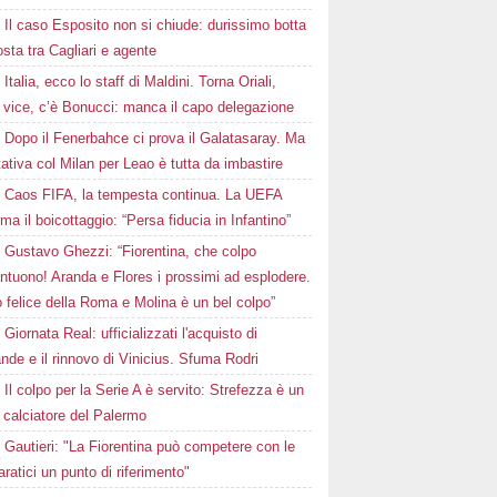
Il caso Esposito non si chiude: durissimo botta
osta tra Cagliari e agente
Italia, ecco lo staff di Maldini. Torna Oriali,
i vice, c’è Bonucci: manca il capo delegazione
Dopo il Fenerbahce ci prova il Galatasaray. Ma
ttativa col Milan per Leao è tutta da imbastire
Caos FIFA, la tempesta continua. La UEFA
ma il boicottaggio: “Persa fiducia in Infantino”
Gustavo Ghezzi: “Fiorentina, che colpo
ntuono! Aranda e Flores i prossimi ad esplodere.
 felice della Roma e Molina è un bel colpo”
Giornata Real: ufficializzati l'acquisto di
de e il rinnovo di Vinicius. Sfuma Rodri
Il colpo per la Serie A è servito: Strefezza è un
 calciatore del Palermo
Gautieri: "La Fiorentina può competere con le
aratici un punto di riferimento"