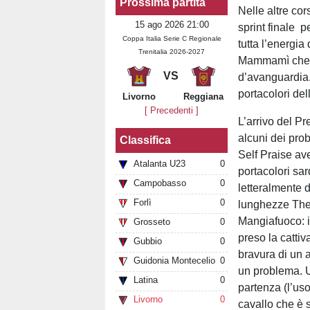
Prossima partita
Nelle altre co
15 ago 2026 21:00
sprint finale p
Coppa Italia Serie C Regionale
tutta l’energi
Trenitalia 2026-2027
Mammamì che si
VS
d’avanguardia. 
portacolori de
Livorno
Reggiana
[ Precedenti ]
L’arrivo del P
alcuni dei pro
Classifica
Self Praise ave
Atalanta U23
0
portacolori sa
Campobasso
0
letteralmente 
Forlì
0
lunghezze The
Mangiafuoco: i
Grosseto
0
preso la cattiv
Gubbio
0
bravura di un 
Guidonia Montecelio
0
un problema. U
Latina
0
partenza (l’uso
Livorno
0
cavallo che è 