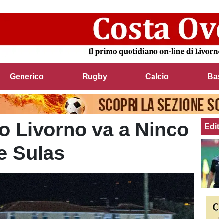
Generico
Rugby
Calcio
Ba
io Livorno va a Ninco
Edit
e Sulas