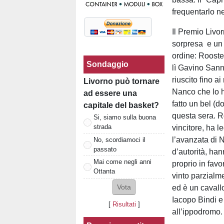
frequentarlo ne
Il Premio Livor
sorpresa e un f
ordine: Rooste
Sondaggio
lì Gavino Sann
riuscito fino a
Livorno può tornare
Nanco che lo ha
ad essere una
fatto un bel (d
capitale del basket?
questa sera. Ro
Si, siamo sulla buona
strada
vincitore, ha 
l’avanzata di 
No, scordiamoci il
passato
d’autorità, ha
Mai come negli anni
proprio in fav
Ottanta
vinto parzialme
ed è un cavall
Iacopo Bindi e
[
Risultati
]
all’ippodromo.