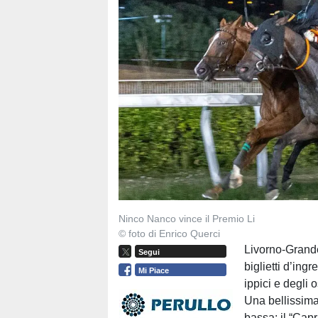
Ninco Nanco vince il Premio Li
© foto di Enrico Querci
Livorno-Grande
Segui
biglietti d’ing
Mi Piace
ippici e degli o
Una bellissima 
bassa: il “Cap