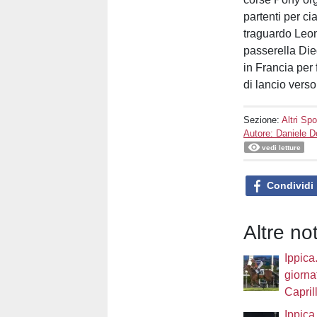
partenti per ci
traguardo Leon
passerella Die
in Francia per
di lancio verso
Sezione:
Altri Spo
Autore: Daniele 
vedi letture
Condividi
Altre not
Ippica
giorna
Caprill
Ippica