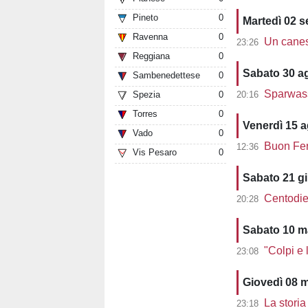
Pineto
0
Martedì 02 
Ravenna
0
Un canest
23:26
Reggiana
0
Sabato 30 a
Sambenedettese
0
Sparwasse
20:16
Spezia
0
Torres
0
Venerdì 15 
Vado
0
Buon Ferr
12:36
Vis Pesaro
0
Sabato 21 g
Centodieci e
20:28
Sabato 10 m
"Colpi e le
23:08
Giovedì 08 
La storia d
23:18