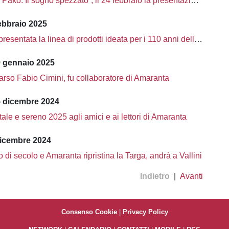
Pakó. Il sogno spezzato”, il 24 febbraio la presentazione al club Stua
ebbraio 2025
esentata la linea di prodotti ideata per i 110 anni dell'Unione Sportiva
9 gennaio 2025
rso Fabio Cimini, fu collaboratore di Amaranta
5 dicembre 2024
le e sereno 2025 agli amici e ai lettori di Amaranta
dicembre 2024
 di secolo e Amaranta ripristina la Targa, andrà a Vallini
Indietro
|
Avanti
Consenso Cookie
|
Privacy Policy