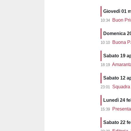
Giovedì 01 
Buon Prim
10:34
Domenica 20
Buona Pas
10:10
Sabato 19 ap
Amaranta c
18:19
Sabato 12 ap
Squadra 
23:01
Lunedì 24 f
Presentato
15:39
Sabato 22 f