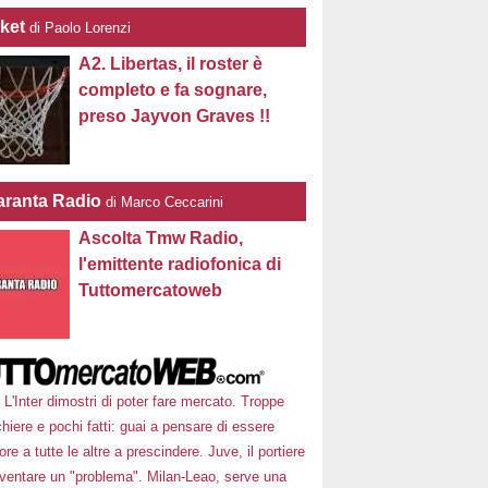
ket
di Paolo Lorenzi
A2. Libertas, il roster è
completo e fa sognare,
preso Jayvon Graves !!
ranta Radio
di Marco Ceccarini
Ascolta Tmw Radio,
l'emittente radiofonica di
Tuttomercatoweb
L'Inter dimostri di poter fare mercato. Troppe
hiere e pochi fatti: guai a pensare di essere
ore a tutte le altre a prescindere. Juve, il portiere
iventare un "problema". Milan-Leao, serve una