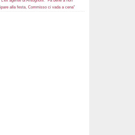
L'ex agente di Antognoni: "Fa bene a non
ipare alla festa, Commisso ci vada a cena"