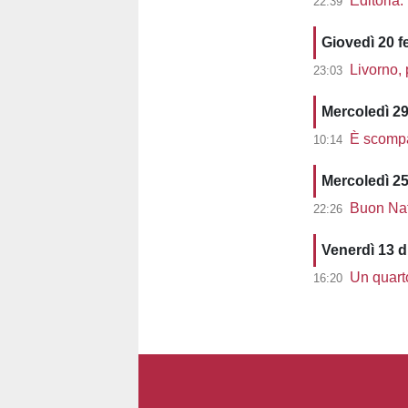
Editoria. “
22:39
Giovedì 20 f
Livorno, pr
23:03
Mercoledì 2
È scompa
10:14
Mercoledì 2
Buon Nata
22:26
Venerdì 13 
Un quarto
16:20