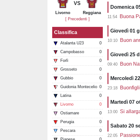
VS
Domenica 05
Livorno
Reggiana
Buona Pasq
11:54
[ Precedenti ]
Giovedì 01 
Classifica
Buon anno a
10:10
Atalanta U23
0
Campobasso
0
Giovedì 25 
Forlì
0
Buon Nata
09:40
Grosseto
0
Mercoledì 22
Gubbio
0
Guidonia Montecelio
0
Buonfigli
23:18
Latina
0
Martedì 07 o
Livorno
0
Si allarg
13:00
Ostiamare
0
Perugia
0
Sabato 20 s
Pescara
0
Passione 
22:05
Pianese
0