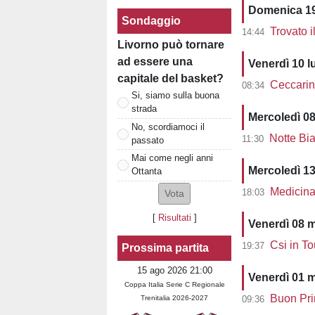
Domenica 19
Sondaggio
Trovato il 
14:44
Livorno può tornare
ad essere una
Venerdì 10 l
capitale del basket?
Ceccarini 
08:34
Si, siamo sulla buona
strada
Mercoledì 08
No, scordiamoci il
Notte Bian
11:30
passato
Mai come negli anni
Mercoledì 1
Ottanta
Medicina 
18:03
[
Risultati
]
Venerdì 08 
Csi in T
19:37
Prossima partita
15 ago 2026 21:00
Venerdì 01 
Coppa Italia Serie C Regionale
Buon Prim
09:36
Trenitalia 2026-2027