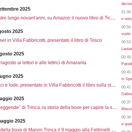
decisi
settembre 2025
01:00
ro lungo novant'anni, su Amazon il nuovo libro di Ticciati
e retr
00:56
gosto 2025
vuole 
r in Villa Fabbricotti, presentato il libro di Tosco
00:53
Lauta
agosto 2025
00:49
agosto ai lettori e alle lettrici di Amaranta
Parede
00:45
iugno 2025
in Spa
 lode, presentato in Villa Fabbricotti il libro sulla storia del Livorno
00:41
Gabri
aggio 2025
00:37
ggende" di Trinca, la storia della boxe per capire la storia d'Italia
Messic
00:34
maggio 2025
e qua
ella boxe di Marvin Trinca il 9 maggio alla Feltrinelli di Livorno