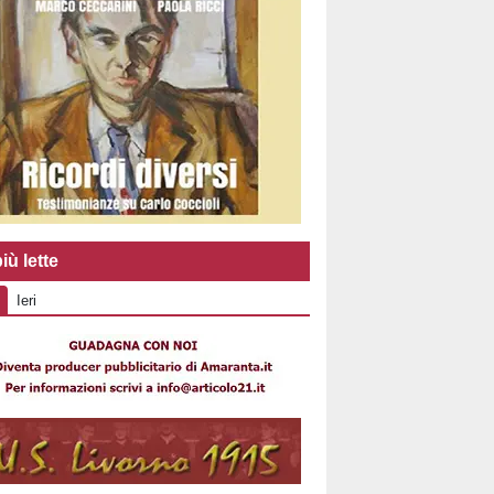
iù lette
Ieri