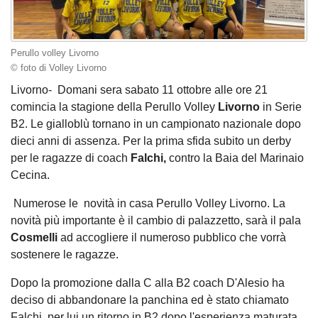
Perullo volley Livorno
© foto di Volley Livorno
Livorno- Domani sera sabato 11 ottobre alle ore 21
comincia la stagione della Perullo Volley
Livorno
in Serie
B2. Le gialloblù tornano in un campionato nazionale dopo
dieci anni di assenza. Per la prima sfida subito un derby
per le ragazze di coach
Falchi,
contro
la Baia del Marinaio
Cecina.
Numerose le novità in casa Perullo Volley Livorno. La
novità più importante è il cambio di palazzetto, sarà il pala
Cosmelli
ad accogliere il numeroso pubblico che vorrà
sostenere le ragazze.
Dopo la promozione dalla C alla B2 coach D'Alesio ha
deciso di abbandonare la panchina ed è stato chiamato
Falchi, per lui un ritorno in B2 dopo l'esperienza maturata