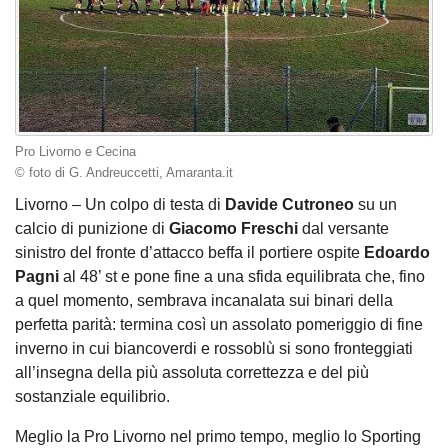
Pro Livorno e Cecina
© foto di G. Andreuccetti, Amaranta.it
Livorno – Un colpo di testa di
Davide Cutroneo
su un
calcio di punizione di
Giacomo Freschi
dal versante
sinistro del fronte d’attacco beffa il portiere ospite
Edoardo
Pagni
al 48’ st e pone fine a una sfida equilibrata che, fino
a quel momento, sembrava incanalata sui binari della
perfetta parità: termina così un assolato pomeriggio di fine
inverno in cui biancoverdi e rossoblù si sono fronteggiati
all’insegna della più assoluta correttezza e del più
sostanziale equilibrio.
Meglio la Pro Livorno nel primo tempo, meglio lo Sporting