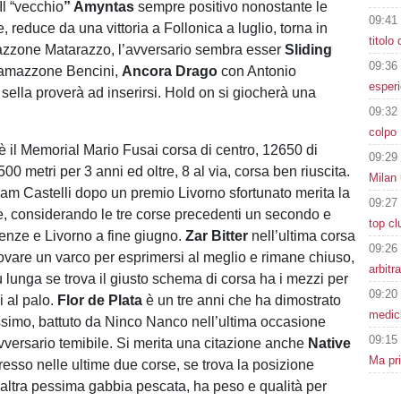
Il “vecchio
” Amyntas
sempre positivo nonostante le
09:41
, reduce da una vittoria a Follonica a luglio, torna in
titolo
azzone Matarazzo, l’avversario sembra esser
Sliding
09:36
’amazzone Bencini,
Ancora Drago
con Antonio
esperi
sella proverà ad inserirsi. Hold on si giocherà una
09:32
colpo 
è il Memorial Mario Fusai corsa di centro, 12650 di
09:29
0 metri per 3 anni ed oltre, 8 al via, corsa ben riuscita.
Milan 
am Castelli dopo un premio Livorno sfortunato merita la
09:27
e, considerando le tre corse precedenti un secondo e
top cl
renze e Livorno a fine giugno.
Zar Bitter
nell’ultima corsa
09:26
rovare un varco per esprimersi al meglio e rimane chiuso,
arbitr
ù lunga se trova il giusto schema di corsa ha i mezzi per
09:20
i al palo.
Flor de Plata
è un tre anni che ha dimostrato
medich
issimo, battuto da Ninco Nanco nell’ultima occasione
09:15
avversario temibile. Si merita una citazione anche
Native
Ma pr
resso nelle ultime due corse, se trova la posizione
altra pessima gabbia pescata, ha peso e qualità per