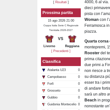
4000, 6 al via. 
[
Risultati
]
dieci primavere
Prossima partita
pista con l’am
Woman
con l
15 ago 2026 21:00
Ferramosca in 
Coppa Italia Serie C Regionale
Trenitalia 2026-2027
piazza.
VS
Quarta corsa
Livorno
Reggiana
montepremi, 150
[ Precedenti ]
Rooster
del te
prima citazion
Classifica
due primi a Fi
Atalanta U23
0
non riesce a t
su distanza pi
Campobasso
0
esser tra i prim
Forlì
0
di andare fort
Grosseto
0
sarà un altro 
Gubbio
0
Beach
in prog
Guidonia Montecelio
0
nonostante un'