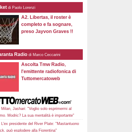
ket
di Paolo Lorenzi
A2. Libertas, il roster è
completo e fa sognare,
preso Jayvon Graves !!
ranta Radio
di Marco Ceccarini
Ascolta Tmw Radio,
l'emittente radiofonica di
Tuttomercatoweb
Milan, Jashari: "Voglio solo esprimermi al
mo. Modric? La sua mentalità è importante"
L'ex presidente del River Plate: "Mastantuono
ck, può esplodere alla Fiorentina"