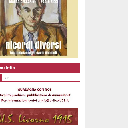
iù lette
Ieri