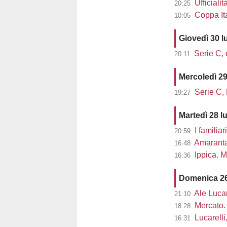
Ufficialit
20:25
Coppa Ita
10:05
Giovedì 30 l
Serie C, d
20:11
Mercoledì 29
Serie C,
19:27
Martedì 28 l
I familiar
20:59
Amaranta 
16:48
Ippica. M
16:36
Domenica 26
Ale Lucarel
21:10
Mercato. 
18:28
Lucarelli, L
16:31