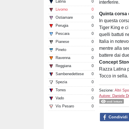
Latina
0
interferire.
Livorno
0
Quinta corsa
Ostiamare
0
In questa corsa
Perugia
0
Tiger King e ci
Pescara
0
quelli battuti 
Italia in note
Pianese
0
mentre alla se
Pineto
0
battere dai du
Ravenna
0
Concept Stor
Reggiana
0
Razza Latina pu
Sambenedettese
0
Tocco in sella.
Spezia
0
Torres
0
Sezione:
Altri Spo
Autore: Daniele 
Vado
0
vedi letture
Vis Pesaro
0
Condividi