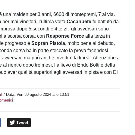
è una maiden per 3 anni, 6600 di montepremi, 7 al via.
 per mai vincitori, l’ultima volta
Cacahuete
fu battuto da
 riprova dopo 5 secondi e 4 terzi, gli avversari sono
nella scorsa corsa, con
Response Force
alla terza in
vole progresso e
Sopran Pistoia
, molto bene al debutto,
conda corsa ha in parte steccato la prova facendosi
e avversari, ma può anche invertire la linea. Attenzione a
e
al rientro dopo tre mesi, l’allievo di Endo Botti e della
ò aver qualità superiori agli avversari in pista e con Di
rt
/ Data:
Ven 30 agosto 2024 alle 10:51
Domenici
Tweet