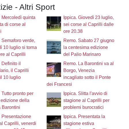
izie - Altri Sport
. Mercoledì quinta
Ippica. Giovedì 23 luglio,
ta di corse al
sei corse al Caprilli dalle
i
ore 20.38
. Semaforo verde,
Remo. Sabato 27 giugno
ì 10 luglio si torna
la centesima edizione
re al Caprilli
del Palio Marinaro
 Definito il
Remo. La Barontini va al
rio, il Caprilli
Borgo, Venezia
il 10 luglio
incagliato sotto il Ponte
dei Francesi
Tutto pronto per
Ippica. Slitta l'avvio di
 edizione della
stagione al Caprilli per
 Barontini
problemi burocratici
. Presentazione
Ippica. Presentata la
al Caprilli, venerdi
stagione estiva