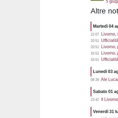
5 giug
Altre not
Martedì 04 
Livorno, 
22:07
Ufficialit
20:51
Livorno, 
20:51
Livorno, pre
16:51
Ufficiali
16:51
Lunedì 03 a
Ale Lucarell
08:39
Sabato 01 a
Il Livorn
23:42
Venerdì 31 l