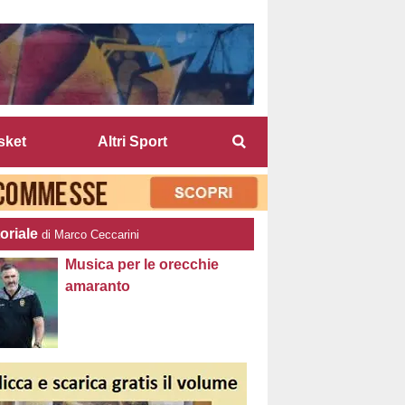
sket
Altri Sport
oriale
di Marco Ceccarini
Musica per le orecchie
amaranto