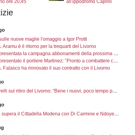
no ore 20,45
all'ippodromo Caprilli
izie
ago
sulle nuove maglie l'omaggio a Igor Protti
à. Aramu è il ritorno per la trequarti del Livorno
presentata la campagna abbonamenti della prossima stagione
sentato il portiere Martinez: "Pronto a combattere con i miei compagni"
tà. Falasco ha rinnovato il suo contratto con il Livorno
go
i sul ritiro del Livorno: “Bene i nuovi, poco tempo per completare la rosa”
go
o supera il Cittadella Modena con Di Carmine e Ndoye, 2 a 1
ug