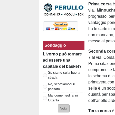
Prima corsa
è
via.
Minouch
progresso, per
vantaggio pond
ha le carte in
non mancano
messa al peso 
Sondaggio
Seconda cor
Livorno può tornare
7 al via. Corsa
ad essere una
Prima citazion
capitale del basket?
compromette la
Si, siamo sulla buona
lo schema di c
strada
primavera con 
No, scordiamoci il
sella è un sog
passato
qualità per sba
Mai come negli anni
dell’anello ar
Ottanta
Terza corsa
è 