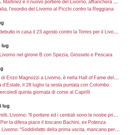
à. Martinez è il nuovo portiere del Livorno, affiancherà Ciobanu
lia, l'esordio del Livorno al Picchi contro la Reggiana
ug
ebutto in casa il 23 agosto contro la Torres per il Livorno
 lug
 Livorno nel girone B con Spezia, Grosseto e Pescara
ug
i di Enzo Magnozzi a Livorno, è nella Hall of Fame del calcio Usa
d’Estate, il 28 luglio la sesta puntata con Colombo
ercoledì quinta giornata di corse al Caprilli
 lug
li, Livorno: “Il portiere ed i centrali sono le nostre priorità”
Per la difesa piace il toscano Bachini, ex Potenza
ivorno: “Soddisfatto della prima uscita, mancano però una decina di innesti”