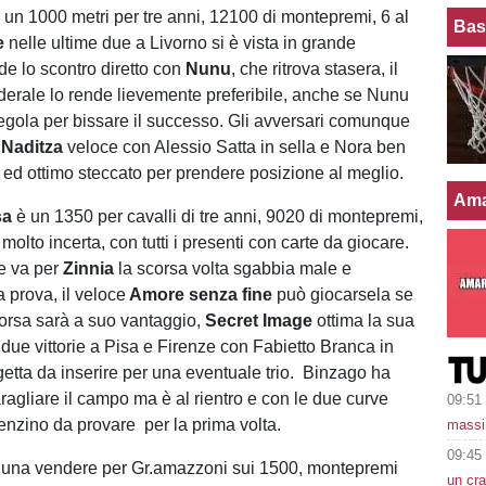
 un 1000 metri per tre anni, 12100 di montepremi, 6 al
Bas
e
nelle ultime due a Livorno si è vista in grande
de lo scontro diretto con
Nunu
, che ritrova stasera, il
erale lo rende lievemente preferibile, anche se Nunu
 regola per bissare il successo. Gli avversari comunque
,
Naditza
veloce con Alessio Satta in sella e Nora ben
ed ottimo steccato per prendere posizione al meglio.
Ama
sa
è un 1350 per cavalli di tre anni, 9020 di montepremi,
 molto incerta, con tutti i presenti con carte da giocare.
e va per
Zinnia
la scorsa volta sgabbia male e
 prova, il veloce
Amore senza fine
può giocarsela se
orsa sarà a suo vantaggio,
Secret Image
ottima la sua
due vittorie a Pisa e Firenze con Fabietto Branca in
getta da inserire per una eventuale trio. Binzago ha
ragliare il campo ma è al rientro e con le due curve
09:51
denzino da provare per la prima volta.
massi
09:45
una vendere per Gr.amazzoni sui 1500, montepremi
un cra