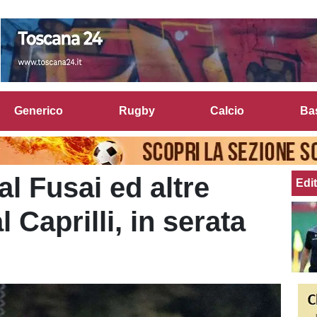
Generico
Rugby
Calcio
Ba
l Fusai ed altre
Edit
 Caprilli, in serata