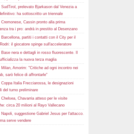
SudTirol, prelevato Bjarkason dal Venezia a
 definitivo: ha sottoscritto un triennale
Cremonese, Cassin pronto alla prima
enza tra i pro: andrà in prestito al Desenzano
Barcellona, partiti i contatti con il City per il
Rodri: il giocatore spinge sull'acceleratore
Base nera e dettagli in rosso fluorescente. Il
ufficializza la nuova terza maglia
Milan, Amorim: "Critiche ad ogni incontro nei
ub, sarò felice di affrontarle"
Coppa Italia Frecciarossa, le designazioni
ali del turno preliminare
Chelsea, Chavarria atteso per le visite
e: circa 20 milioni al Rayo Vallecano
Napoli, suggestione Gabriel Jesus per l'attacco.
ima serve vendere