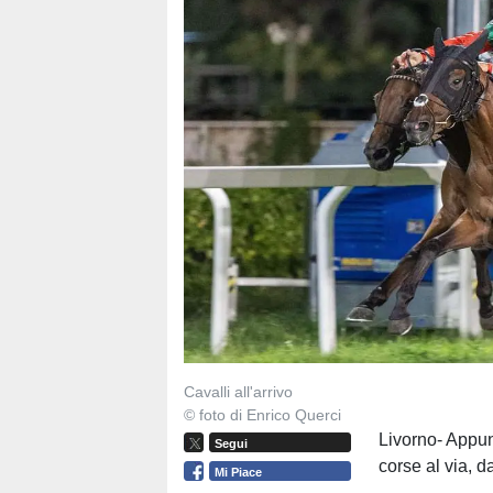
Cavalli all'arrivo
© foto di Enrico Querci
Livorno- Appun
Segui
corse al via, d
Mi Piace