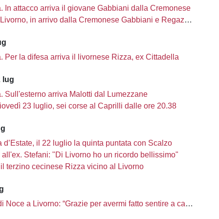
tà. In attacco arriva il giovane Gabbiani dalla Cremonese
Livorno, in arrivo dalla Cremonese Gabbiani e Regazzetti
ug
tà. Per la difesa arriva il livornese Rizza, ex Cittadella
 lug
tà. Sull'esterno arriva Malotti dal Lumezzane
iovedì 23 luglio, sei corse al Caprilli dalle ore 20.38
ug
d’Estate, il 22 luglio la quinta puntata con Scalzo
a all'ex. Stefani: "Di Livorno ho un ricordo bellissimo"
il terzino cecinese Rizza vicino al Livorno
ug
 di Noce a Livorno: “Grazie per avermi fatto sentire a casa”