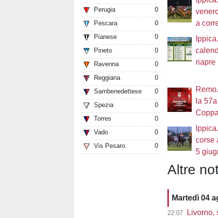
Perugia
0
venerd
a corre
Pescara
0
Pianese
0
Ippica.
calenda
Pineto
0
riapre 
Ravenna
0
Reggiana
0
Remo. 
Sambenedettese
0
la 57a
Spezia
0
Coppa
Torres
0
Ippica
Vado
0
corse 
Vis Pesaro
0
5 giug
Altre not
Martedì 04 
Livorno, 
22:07