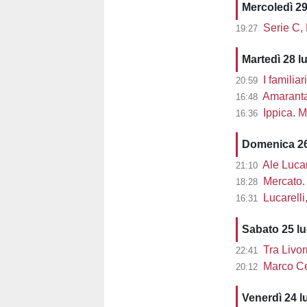
Mercoledì 29
Serie C,
19:27
Martedì 28 l
I familiar
20:59
Amaranta 
16:48
Ippica. M
16:36
Domenica 26
Ale Lucarel
21:10
Mercato. 
18:28
Lucarelli, L
16:31
Sabato 25 l
Tra Livor
22:41
Marco Cec
20:12
Venerdì 24 l