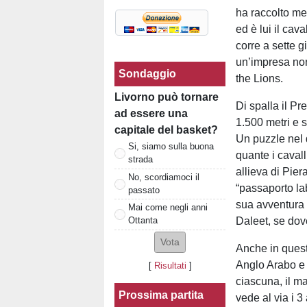
ha raccolto me
ed è lui il cav
corre a sette g
un’impresa no
Sondaggio
the Lions.
Livorno può tornare
Di spalla il P
ad essere una
1.500 metri e
capitale del basket?
Un puzzle nel 
Si, siamo sulla buona
quante i cavall
strada
allieva di Pier
No, scordiamoci il
“passaporto lab
passato
sua avventura 
Mai come negli anni
Daleet, se dove
Ottanta
Anche in quest
Anglo Arabo e c
[
Risultati
]
ciascuna, il m
Prossima partita
vede al via i 3