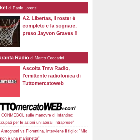
ket
di Paolo Lorenzi
A2. Libertas, il roster è
completo e fa sognare,
preso Jayvon Graves !!
ranta Radio
di Marco Ceccarini
Ascolta Tmw Radio,
l'emittente radiofonica di
Tuttomercatoweb
CONMEBOL sulle manovre di Infantino:
cupati per le azioni unilaterali intraprese"
Antognoni vs Fiorentina, interviene il figlio: "Mio
 non è una marionetta"