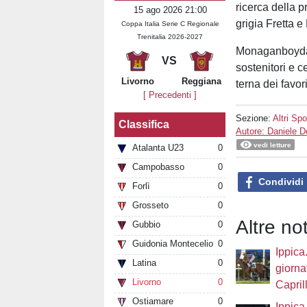
ricerca della p
15 ago 2026 21:00
grigia Fretta e
Coppa Italia Serie C Regionale
Trenitalia 2026-2027
Monaganboydacl
VS
sostenitori e c
Livorno
Reggiana
terna dei favor
[ Precedenti ]
Sezione:
Altri Spo
Classifica
Autore: Daniele 
vedi letture
Atalanta U23
0
Campobasso
0
Condividi
Forlì
0
Grosseto
0
Altre not
Gubbio
0
Guidonia Montecelio
0
Ippica
Latina
0
giorna
Livorno
0
Caprill
Ostiamare
0
Ippica