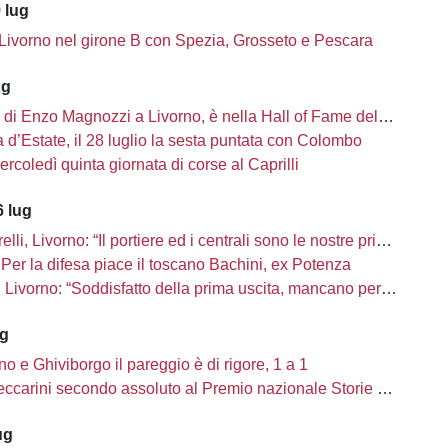
 lug
 Livorno nel girone B con Spezia, Grosseto e Pescara
ug
i di Enzo Magnozzi a Livorno, è nella Hall of Fame del calcio Usa
d’Estate, il 28 luglio la sesta puntata con Colombo
ercoledì quinta giornata di corse al Caprilli
 lug
li, Livorno: “Il portiere ed i centrali sono le nostre priorità”
Per la difesa piace il toscano Bachini, ex Potenza
ivorno: “Soddisfatto della prima uscita, mancano però una decina di innesti”
ug
no e Ghiviborgo il pareggio è di rigore, 1 a 1
carini secondo assoluto al Premio nazionale Storie di Sport
ug