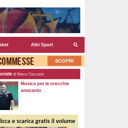
sket
Altri Sport
oriale
di Marco Ceccarini
Musica per le orecchie
amaranto