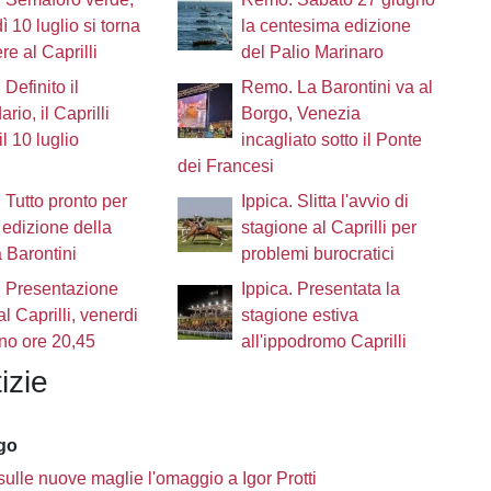
ì 10 luglio si torna
la centesima edizione
re al Caprilli
del Palio Marinaro
 Definito il
Remo. La Barontini va al
rio, il Caprilli
Borgo, Venezia
il 10 luglio
incagliato sotto il Ponte
dei Francesi
Tutto pronto per
Ippica. Slitta l'avvio di
 edizione della
stagione al Caprilli per
 Barontini
problemi burocratici
. Presentazione
Ippica. Presentata la
al Caprilli, venerdi
stagione estiva
no ore 20,45
all'ippodromo Caprilli
izie
ago
sulle nuove maglie l'omaggio a Igor Protti