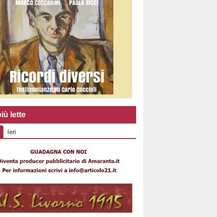
iù lette
Ieri