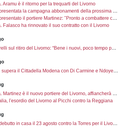
à. Aramu è il ritorno per la trequarti del Livorno
presentata la campagna abbonamenti della prossima stagione
sentato il portiere Martinez: "Pronto a combattere con i miei compagni"
tà. Falasco ha rinnovato il suo contratto con il Livorno
go
i sul ritiro del Livorno: “Bene i nuovi, poco tempo per completare la rosa”
go
o supera il Cittadella Modena con Di Carmine e Ndoye, 2 a 1
ug
à. Martinez è il nuovo portiere del Livorno, affiancherà Ciobanu
lia, l'esordio del Livorno al Picchi contro la Reggiana
ug
ebutto in casa il 23 agosto contro la Torres per il Livorno