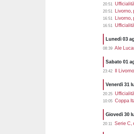
Ufficialit
20:51
Livorno, 
20:51
Livorno, pre
16:51
Ufficiali
16:51
Lunedì 03 a
Ale Lucarell
08:39
Sabato 01 a
Il Livorn
23:42
Venerdì 31 l
Ufficialit
20:25
Coppa Ita
10:05
Giovedì 30 l
Serie C, d
20:11