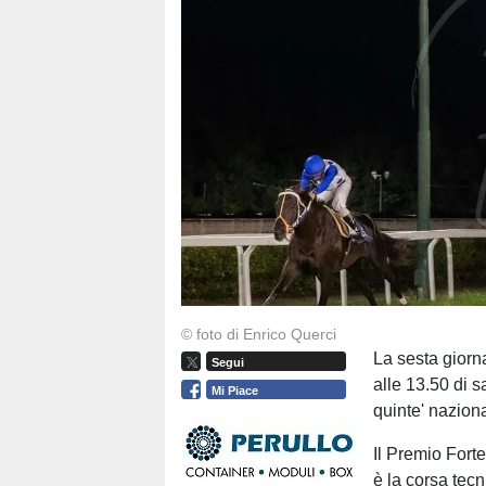
© foto di Enrico Querci
La sesta giorn
Segui
alle 13.50 di 
Mi Piace
quinte' nazion
Il Premio Forte
è la corsa tec