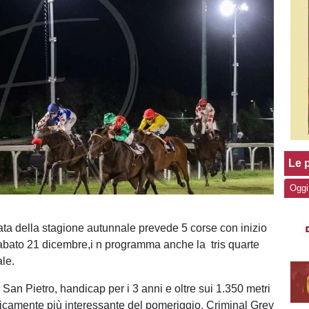
Le p
Oggi
ata della stagione autunnale prevede 5 corse con inizio
sabato 21 dicembre,i n programma anche la tris quarte
ale.
 San Pietro, handicap per i 3 anni e oltre sui 1.350 metri
nicamente più interessante del pomeriggio. Criminal Grey