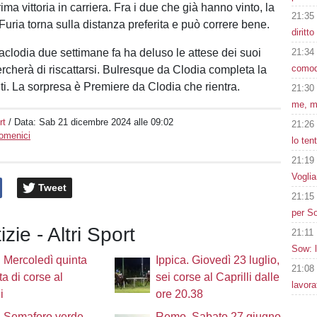
rima vittoria in carriera. Fra i due che già hanno vinto, la
21:35
 Furia torna sulla distanza preferita e può correre bene.
diritto
odia due settimane fa ha deluso le attese dei suoi
21:34
comod
ercherà di riscattarsi. Bulresque da Clodia completa la
iti. La sorpresa è Premiere da Clodia che rientra.
21:30
me, m
rt
/ Data:
Sab 21 dicembre 2024 alle 09:02
21:26
Domenici
lo ten
21:19
Voglia
Tweet
21:15
per So
izie - Altri Sport
21:11
Sow: 
. Mercoledì quinta
Ippica. Giovedì 23 luglio,
21:08
ta di corse al
sei corse al Caprilli dalle
lavora
i
ore 20.38
. Semaforo verde,
Remo. Sabato 27 giugno