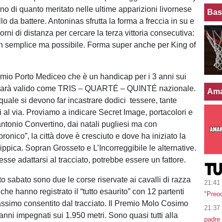
no di quanto meritato nelle ultime apparizioni livornese
Bas
allo da battere. Antoninas sfrutta la forma a freccia in su e
iorni di distanza per cercare la terza vittoria consecutiva:
n semplice ma possibile. Forma super anche per King of
remio Porto Mediceo che è un handicap per i 3 anni sui
 sarà valido come TRIS – QUARTÉ – QUINTÉ nazionale.
Ama
quale si devono far incastrare dodici tessere, tante
i al via. Proviamo a indicare Secret Image, portacolori e
antonio Convertino, dai natali pugliesi ma con
ronico”, la città dove è cresciuto e dove ha iniziato la
ippica. Sopran Grosseto e L’Incorreggibile le alternative.
sse adattarsi al tracciato, potrebbe essere un fattore.
o sabato sono due le corse riservate ai cavalli di razza
21:41
he hanno registrato il “tutto esaurito” con 12 partenti
"Preoc
assimo consentito dal tracciato. Il Premio Molo Cosimo
21:37
 anni impegnati sui 1.950 metri. Sono quasi tutti alla
padre