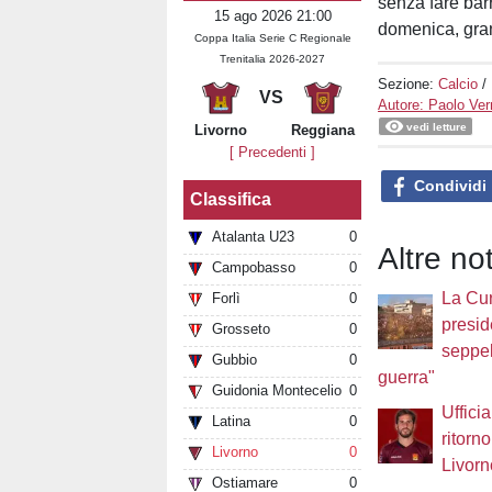
senza fare barr
15 ago 2026 21:00
domenica, gran
Coppa Italia Serie C Regionale
Trenitalia 2026-2027
Sezione:
Calcio
/
VS
Autore: Paolo Ver
vedi letture
Livorno
Reggiana
[ Precedenti ]
Condividi
Classifica
Atalanta U23
0
Altre not
Campobasso
0
La Cur
Forlì
0
presi
Grosseto
0
seppell
Gubbio
0
guerra"
Guidonia Montecelio
0
Ufficia
Latina
0
ritorno
Livorno
0
Livorn
Ostiamare
0