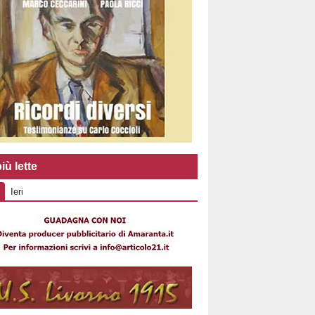
iù lette
Ieri