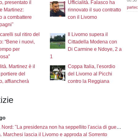
00:30
o, presentato il
Ufficialità. Falasco ha
partec
re Martinez:
rinnovato il suo contratto
o a combattere
con il Livorno
pagni"
arelli sul ritiro del
Il Livorno supera il
o: “Bene i nuovi,
Cittadella Modena con
tempo per
Di Carmine e Ndoye, 2 a
rosa”
1
lità. Martinez è il
Coppa Italia, l'esordio
portiere del
del Livorno al Picchi
o, affiancherà
contro la Reggiana
izie
ago
Nord: "La presidenza non ha seppellito l'ascia di guerra"
tà. Marchesi lascia il Livorno e approda al Sorrento