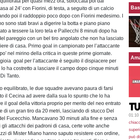
equilibrata per quasi mezz’ora, sbloccata poi dai
Bas
asa al 24’ con Fiorini, di testa, a seguito di un calcio
rando poi il raddoppio poco dopo con Fiorini medesimo. I
o sono stati bravi a digerire la botta e piano piano
to a tessere la loro tela e Pallecchi 8 minuti dopo ha
 del pareggio con un bel tiro angolato che non ha lasciato
iere di casa. Primo goal in campionato per l’attaccante
po’ nel mirino della critica in queste prime giornate.
Ama
gioia goal per l’attaccante è seguito il dispiacere per
e lo ha costretto a lasciare il campo dopo cinque minuti
 Di Tanto.
equilibrato, le due squadre avevano paura di farsi
to il Cecina ad avere dalla sua lo spunto che lo ha
re il goal della vittoria proprio per merito del neo entrato
e di un gran tiro da 20 metri, lasciando di stucco Del
01:10
 del Fucecchio. Mancavano 30 minuti alla fine e senza
chiacc
i gli attacchi dei padroni di casa, certe volte anche
superi
gazzi di Mister Miano hanno saputo resistere con ordine,
può d