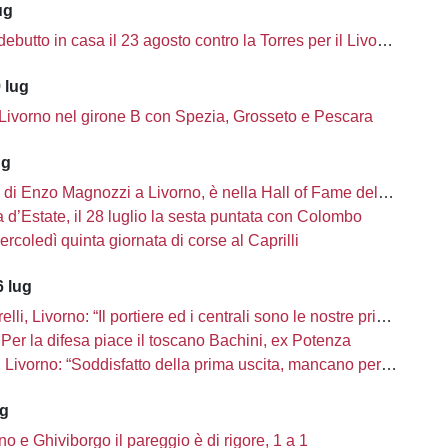
ug
ebutto in casa il 23 agosto contro la Torres per il Livorno
 lug
 Livorno nel girone B con Spezia, Grosseto e Pescara
ug
i di Enzo Magnozzi a Livorno, è nella Hall of Fame del calcio Usa
d’Estate, il 28 luglio la sesta puntata con Colombo
ercoledì quinta giornata di corse al Caprilli
 lug
li, Livorno: “Il portiere ed i centrali sono le nostre priorità”
Per la difesa piace il toscano Bachini, ex Potenza
ivorno: “Soddisfatto della prima uscita, mancano però una decina di innesti”
ug
no e Ghiviborgo il pareggio è di rigore, 1 a 1