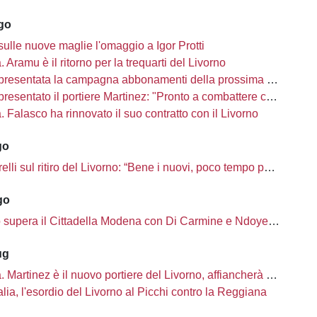
ago
sulle nuove maglie l'omaggio a Igor Protti
à. Aramu è il ritorno per la trequarti del Livorno
presentata la campagna abbonamenti della prossima stagione
sentato il portiere Martinez: "Pronto a combattere con i miei compagni"
tà. Falasco ha rinnovato il suo contratto con il Livorno
go
i sul ritiro del Livorno: “Bene i nuovi, poco tempo per completare la rosa”
go
o supera il Cittadella Modena con Di Carmine e Ndoye, 2 a 1
ug
à. Martinez è il nuovo portiere del Livorno, affiancherà Ciobanu
lia, l'esordio del Livorno al Picchi contro la Reggiana