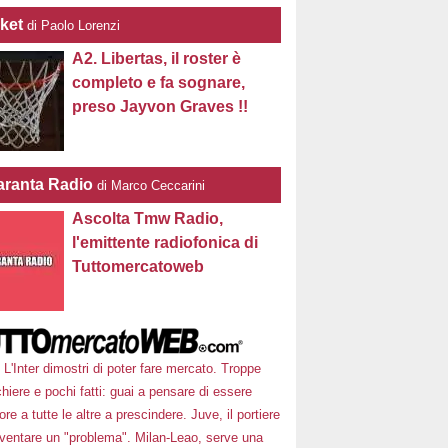
ket
di Paolo Lorenzi
A2. Libertas, il roster è
completo e fa sognare,
preso Jayvon Graves !!
ranta Radio
di Marco Ceccarini
Ascolta Tmw Radio,
l'emittente radiofonica di
Tuttomercatoweb
L'Inter dimostri di poter fare mercato. Troppe
hiere e pochi fatti: guai a pensare di essere
ore a tutte le altre a prescindere. Juve, il portiere
iventare un "problema". Milan-Leao, serve una