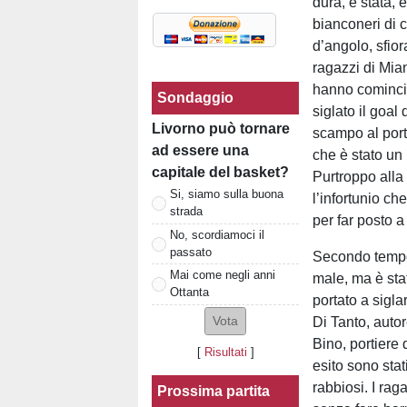
dura, è stata, 
bianconeri di c
d’angolo, sfio
ragazzi di Mian
hanno comincia
Sondaggio
siglato il goal
Livorno può tornare
scampo al port
ad essere una
che è stato un 
capitale del basket?
Purtroppo alla 
Si, siamo sulla buona
l’infortunio ch
strada
per far posto a
No, scordiamoci il
passato
Secondo tempo 
Mai come negli anni
male, ma è sta
Ottanta
portato a sigla
Di Tanto, autor
Bino, portiere
[
Risultati
]
esito sono stat
rabbiosi. I ra
Prossima partita