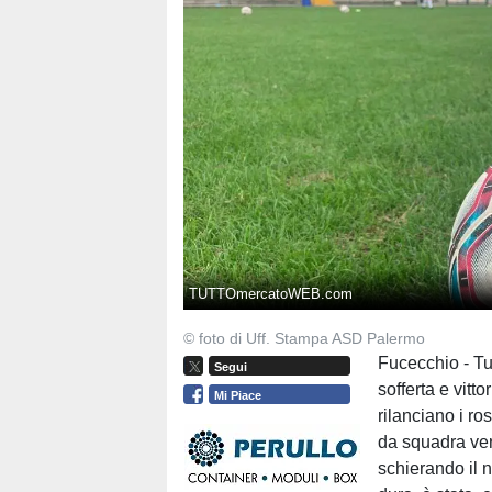
TUTTOmercatoWEB.com
© foto di Uff. Stampa ASD Palermo
Fucecchio - Tur
Segui
sofferta e vitt
Mi Piace
rilanciano i ro
da squadra ver
schierando il n