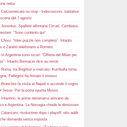
one netta
Calciomercato no stop - Indiscrezioni, trattative
oscena del 7 agosto
Juventus, Spalletti allontana Circati. Cambiaso
restare: "Sono contento qui"
Chivu: "Inter puzzle non completo". Intanto
ro e Zanetti telefonano a Romero
In Argentina sono sicuri: "Offerta del Milan per
s". Intanto Bennacer dice au revoir
Roma, tra Brighton e mercato: Kumbulla torna
gna, Pellegrini ha firmato il rinnovo
Branchini fa visita al Napoli e accende il sogno
el Jesus. Per la porta spunta Musso
Infantino, le prime retromarce arrivano da
o e Argentina. La Norvegia chiede le dimissioni
Catanzaro, rivoluzione dopo i playoff: otto addii
lche domanda senza risposta