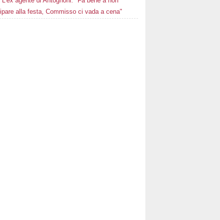
L'ex agente di Antognoni: "Fa bene a non
ipare alla festa, Commisso ci vada a cena"