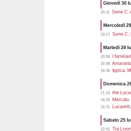
Giovedì 30 l
Serie C, d
20:11
Mercoledì 29
Serie C,
19:27
Martedì 28 l
I familiar
20:59
Amaranta 
16:48
Ippica. M
16:36
Domenica 26
Ale Lucarel
21:10
Mercato. 
18:28
Lucarelli, L
16:31
Sabato 25 l
Tra Livor
22:41