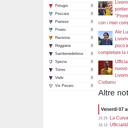
Livorn
Perugia
0
portie
Pescara
0
"Pront
Pianese
0
con i miei com
Pineto
0
Ale Luc
Ravenna
0
Livorn
poco 
Reggiana
0
completare la 
Sambenedettese
0
Ufficia
Spezia
0
nuovo 
Torres
0
Livorn
Vado
0
Ciobanu
Vis Pesaro
0
Altre not
Venerdì 07 
La Curva 
19:29
Ufficiali
18:19