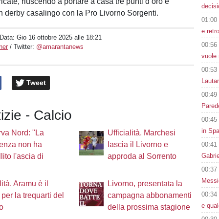
icate, riuscendo a portare a casa tre punti d’oro e
decisi
 derby casalingo con la Pro Livorno Sorgenti.
01:00
e retr
 Data:
Gio 16 ottobre 2025 alle 18:21
00:56
ner
/ Twitter:
@amarantanews
vuole 
00:53
Lauta
Tweet
00:49
Parede
izie - Calcio
00:45
in Spa
va Nord: "La
Ufficialità. Marchesi
denza non ha
lascia il Livorno e
00:41
Gabri
ito l'ascia di
approda al Sorrento
00:37
Messic
lità. Aramu è il
Livorno, presentata la
00:34
 per la trequarti del
campagna abbonamenti
e qua
o
della prossima stagione