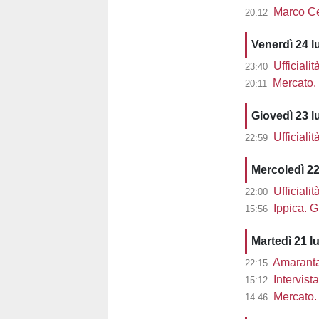
Marco Cec
20:12
Venerdì 24 l
Ufficiali
23:40
Mercato. 
20:11
Giovedì 23 l
Ufficiali
22:59
Mercoledì 22
Ufficiali
22:00
Ippica. G
15:56
Martedì 21 l
Amaranta 
22:15
Intervist
15:12
Mercato. 
14:46