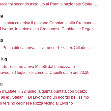
carini secondo assoluto al Premio nazionale Storie di Sport
ug
tà. In attacco arriva il giovane Gabbiani dalla Cremonese
Livorno, in arrivo dalla Cremonese Gabbiani e Regazzetti
ug
tà. Per la difesa arriva il livornese Rizza, ex Cittadella
 lug
tà. Sull'esterno arriva Malotti dal Lumezzane
iovedì 23 luglio, sei corse al Caprilli dalle ore 20.38
ug
d’Estate, il 22 luglio la quinta puntata con Scalzo
a all'ex. Stefani: "Di Livorno ho un ricordo bellissimo"
il terzino cecinese Rizza vicino al Livorno