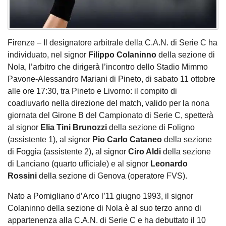
Firenze – Il designatore arbitrale della C.A.N. di Serie C ha
individuato, nel signor
Filippo Colaninno
della sezione di
Nola, l’arbitro che dirigerà l’incontro dello Stadio Mimmo
Pavone-Alessandro Mariani di Pineto, di sabato 11 ottobre
alle ore 17:30, tra Pineto e Livorno: il compito di
coadiuvarlo nella direzione del match, valido per la nona
giornata del Girone B del Campionato di Serie C, spetterà
al signor
Elia Tini Brunozzi
della sezione di Foligno
(assistente 1), al signor
Pio Carlo Cataneo
della sezione
di Foggia (assistente 2), al signor
Ciro Aldi
della sezione
di Lanciano (quarto ufficiale) e al signor
Leonardo
Rossini
della sezione di Genova (operatore FVS).
Nato a Pomigliano d’Arco l’11 giugno 1993, il signor
Colaninno della sezione di Nola è al suo terzo anno di
appartenenza alla C.A.N. di Serie C e ha debuttato il 10