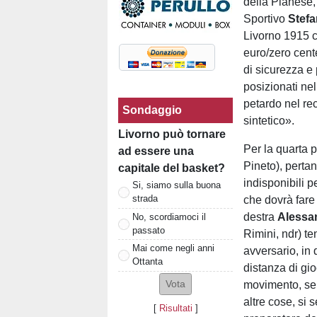
della Pianese
Sportivo
Stefa
Livorno 1915 
euro/zero cente
di sicurezza e 
posizionati nel 
petardo nel re
Sondaggio
sintetico».
Livorno può tornare
Per la quarta 
ad essere una
Pineto), pertan
capitale del basket?
indisponibili p
Si, siamo sulla buona
strada
che dovrà fare 
destra
Alessa
No, scordiamoci il
passato
Rimini, ndr) te
Mai come negli anni
avversario, in
Ottanta
distanza di gio
movimento, sen
altre cose, si s
[
Risultati
]