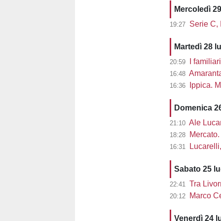
Mercoledì 29
Serie C,
19:27
Martedì 28 l
I familiar
20:59
Amaranta 
16:48
Ippica. M
16:36
Domenica 26
Ale Lucarel
21:10
Mercato. 
18:28
Lucarelli, L
16:31
Sabato 25 l
Tra Livor
22:41
Marco Cec
20:12
Venerdì 24 l