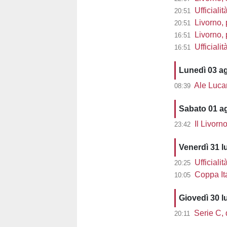
Ufficialit
20:51
Livorno, 
20:51
Livorno, pre
16:51
Ufficiali
16:51
Lunedì 03 a
Ale Lucarell
08:39
Sabato 01 a
Il Livorn
23:42
Venerdì 31 l
Ufficialit
20:25
Coppa Ita
10:05
Giovedì 30 l
Serie C, d
20:11