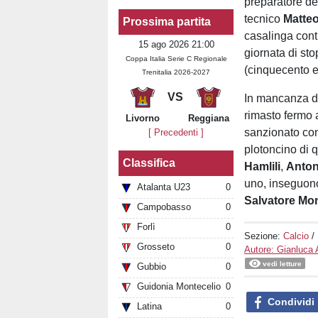
preparatore dei
tecnico
Matteo
Prossima partita
casalinga contr
15 ago 2026 21:00
giornata di st
Coppa Italia Serie C Regionale
(cinquecento e
Trenitalia 2026-2027
VS
In mancanza di 
rimasto fermo 
Livorno
Reggiana
sanzionato con
[ Precedenti ]
plotoncino di 
Classifica
Hamlili
,
Anto
uno, inseguo
Atalanta U23
0
Salvatore Mo
Campobasso
0
Forlì
0
Sezione:
Calcio
/
Grosseto
0
Autore: Gianluca 
vedi letture
Gubbio
0
Guidonia Montecelio
0
Condividi
Latina
0