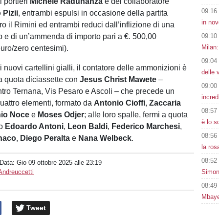
 portieri
Michele Radunanza
e del collaboratore
09:16
 Pizii
, entrambi espulsi in occasione della partita
in nov
o il Rimini ed entrambi reduci dall’inflizione di una
op e di un’ammenda di importo pari a €. 500,00
09:10
Milan:
uro/zero centesimi).
09:04
nuovi cartellini gialli, il contatore delle ammonizioni è
delle 
a quota diciassette con
Jesus Christ Mawete
–
09:00
tro Ternana, Vis Pesaro e Ascoli – che precede un
incred
quattro elementi, formato da
Antonio Cioffi
,
Zaccaria
08:57
nio Noce
e
Moses Odjer
; alle loro spalle, fermi a quota
è lo 
no
Edoardo Antoni
,
Leon Baldi
,
Federico Marchesi
,
08:56
naco
,
Diego Peralta
e
Nana Welbeck
.
la ros
08:52
 Data:
Gio 09 ottobre 2025 alle 23:19
Andreuccetti
Simon
08:49
Mbaye
Tweet