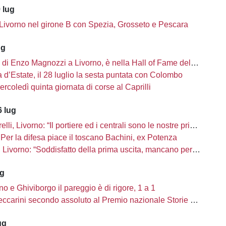
 lug
 Livorno nel girone B con Spezia, Grosseto e Pescara
ug
i di Enzo Magnozzi a Livorno, è nella Hall of Fame del calcio Usa
d’Estate, il 28 luglio la sesta puntata con Colombo
ercoledì quinta giornata di corse al Caprilli
 lug
li, Livorno: “Il portiere ed i centrali sono le nostre priorità”
Per la difesa piace il toscano Bachini, ex Potenza
ivorno: “Soddisfatto della prima uscita, mancano però una decina di innesti”
ug
no e Ghiviborgo il pareggio è di rigore, 1 a 1
carini secondo assoluto al Premio nazionale Storie di Sport
ug