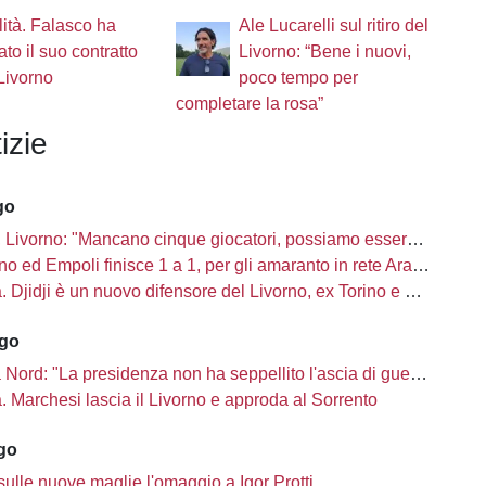
alità. Falasco ha
Ale Lucarelli sul ritiro del
ato il suo contratto
Livorno: “Bene i nuovi,
 Livorno
poco tempo per
completare la rosa”
izie
go
Livorno: "Mancano cinque giocatori, possiamo essere una mina vagante"
no ed Empoli finisce 1 a 1, per gli amaranto in rete Aramu
à. Djidji è un nuovo difensore del Livorno, ex Torino e Crotone
ago
Nord: "La presidenza non ha seppellito l'ascia di guerra"
tà. Marchesi lascia il Livorno e approda al Sorrento
ago
sulle nuove maglie l'omaggio a Igor Protti