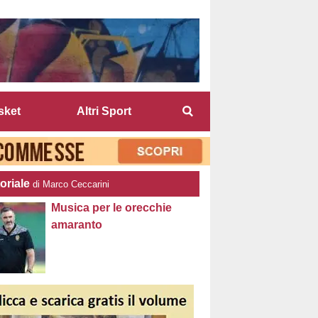
sket
Altri Sport
oriale
di Marco Ceccarini
Musica per le orecchie
amaranto