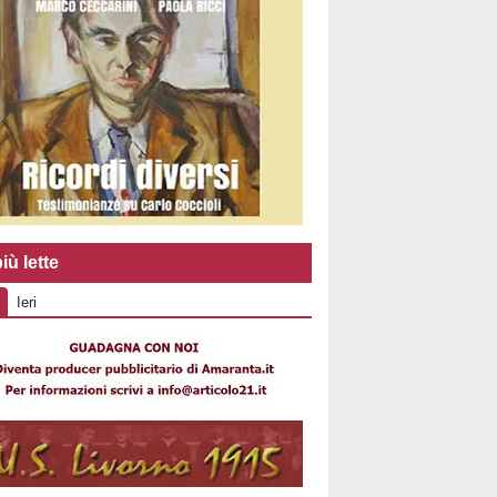
iù lette
Ieri