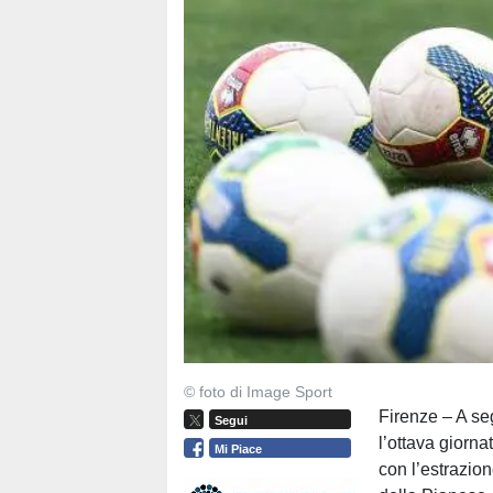
© foto di Image Sport
Firenze – A seg
Segui
l’ottava giorn
Mi Piace
con l’estrazione