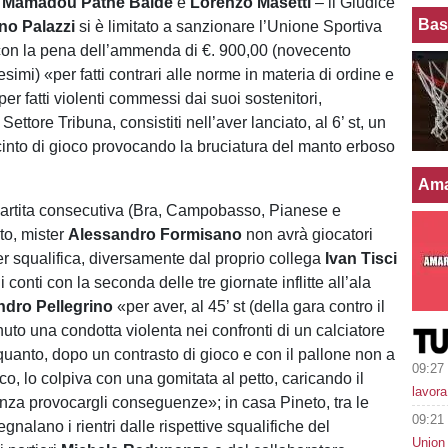
,
Mamadou Pathe Balde
e
Lorenzo Masetti
– il Giudice
Bas
no Palazzi
si è limitato a sanzionare l’Unione Sportiva
con la pena dell’ammenda di €. 900,00 (novecento
simi) «per fatti contrari alle norme in materia di ordine e
per fatti violenti commessi dai suoi sostenitori,
Settore Tribuna, consistiti nell’aver lanciato, al 6’ st, un
cinto di gioco provocando la bruciatura del manto erboso
Ama
partita consecutiva (Bra, Campobasso, Pianese e
to, mister
Alessandro Formisano
non avrà giocatori
er squalifica, diversamente dal proprio collega
Ivan Tisci
i conti con la seconda delle tre giornate inflitte all’ala
ndro Pellegrino
«per aver, al 45’ st (della gara contro il
nuto una condotta violenta nei confronti di un calciatore
 quanto, dopo un contrasto di gioco e con il pallone non a
09:27
co, lo colpiva con una gomitata al petto, caricando il
lavora
za provocargli conseguenze»; in casa Pineto, tra le
09:21
egnalano i rientri dalle rispettive squalifiche del
Union