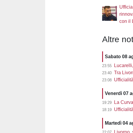
Uffici
rinnov
con il
Altre not
Sabato 08 a
Lucarelli, 
23:55
Tra Livor
23:40
Ufficialit
23:08
Venerdì 07 
La Curva 
19:29
Ufficiali
18:19
Martedì 04 
Livorno, 
22:07