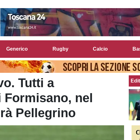
Generico
Rugby
Calcio
Ba
o. Tutti a
Edit
i Formisano, nel
rà Pellegrino