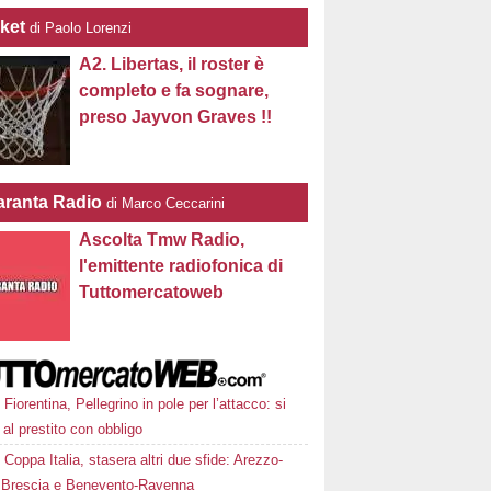
ket
di Paolo Lorenzi
A2. Libertas, il roster è
completo e fa sognare,
preso Jayvon Graves !!
ranta Radio
di Marco Ceccarini
Ascolta Tmw Radio,
l'emittente radiofonica di
Tuttomercatoweb
Fiorentina, Pellegrino in pole per l’attacco: si
 al prestito con obbligo
Coppa Italia, stasera altri due sfide: Arezzo-
 Brescia e Benevento-Ravenna