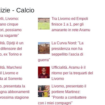
izie - Calcio
lli, Livorno:
Tra Livorno ed Empoli
ano cinque
finisce 1 a 1, per gli
ori, possiamo
amaranto in rete Aramu
na vagante"
lità. Djidji è un
La Curva Nord: "La
difensore del
presidenza non ha
o, ex Torino e
seppellito l'ascia di
guerra"
alità. Marchesi
Ufficialità. Aramu è il
il Livorno e
ritorno per la trequarti del
a al Sorrento
Livorno
o, presentata la
Livorno, presentato il
gna abbonamenti
portiere Martinez:
prossima stagione
"Pronto a combattere
con i miei compagni"