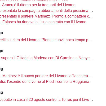
à. Aramu è il ritorno per la trequarti del Livorno
presentata la campagna abbonamenti della prossima stagione
sentato il portiere Martinez: "Pronto a combattere con i miei compagni"
tà. Falasco ha rinnovato il suo contratto con il Livorno
go
i sul ritiro del Livorno: “Bene i nuovi, poco tempo per completare la rosa”
go
o supera il Cittadella Modena con Di Carmine e Ndoye, 2 a 1
ug
à. Martinez è il nuovo portiere del Livorno, affiancherà Ciobanu
lia, l'esordio del Livorno al Picchi contro la Reggiana
ug
ebutto in casa il 23 agosto contro la Torres per il Livorno