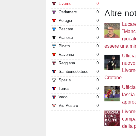
Livorno
0
Altre not
Ostiamare
0
Perugia
0
Lucare
Pescara
0
"Manc
Pianese
0
giocat
essere una mi
Pineto
0
Ravenna
0
Ufficia
nuovo 
Reggiana
0
Livorn
Sambenedettese
0
Crotone
Spezia
0
Uffici
Torres
0
lascia 
Vado
0
approd
Vis Pesaro
0
Livorn
campa
della 