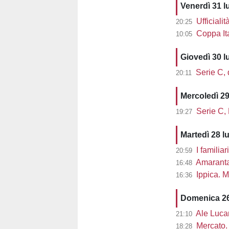
Venerdì 31 l
Ufficialit
20:25
Coppa Ita
10:05
Giovedì 30 l
Serie C, d
20:11
Mercoledì 29
Serie C,
19:27
Martedì 28 l
I familiar
20:59
Amaranta 
16:48
Ippica. M
16:36
Domenica 26
Ale Lucarel
21:10
Mercato. 
18:28