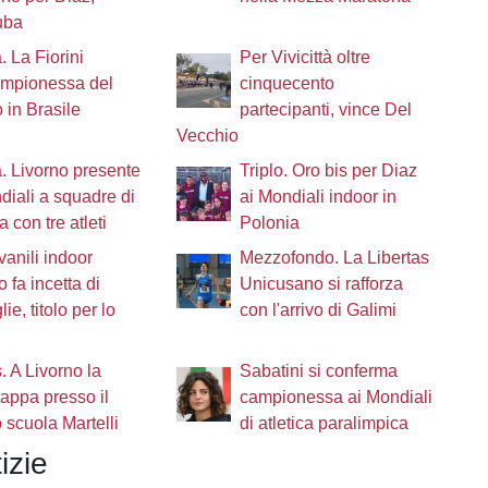
uba
. La Fiorini
Per Vivicittà oltre
ampionessa del
cinquecento
in Brasile
partecipanti, vince Del
Vecchio
. Livorno presente
Triplo. Oro bis per Diaz
diali a squadre di
ai Mondiali indoor in
a con tre atleti
Polonia
vanili indoor
Mezzofondo. La Libertas
o fa incetta di
Unicusano si rafforza
ie, titolo per lo
con l'arrivo di Galimi
. A Livorno la
Sabatini si conferma
tappa presso il
campionessa ai Mondiali
scuola Martelli
di atletica paralimpica
izie