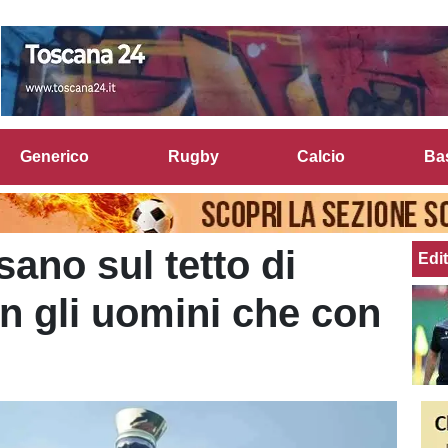
Generico
Rugby
Calcio
Ba
ano sul tetto di
Edit
n gli uomini che con