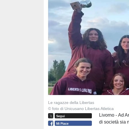
Le ragazze della Libertas
© foto di Unicusano Libertas Atletica
Livorno - Ad A
Segui
di società sia 
Mi Piace