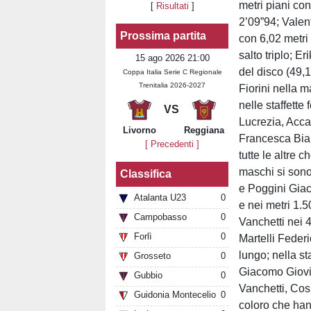
metri piani co
[
Risultati
]
2’09”94; Valen
Prossima partita
con 6,02 metri 
salto triplo; E
15 ago 2026 21:00
del disco (49,1
Coppa Italia Serie C Regionale
Trenitalia 2026-2027
Fiorini nella m
nelle staffette
VS
Lucrezia, Acca
Livorno
Reggiana
Francesca Bian
[ Precedenti ]
tutte le altre c
maschi si sono
Classifica
e Poggini Giac
Atalanta U23
0
e nei metri 1.
Campobasso
0
Vanchetti nei 
Forlì
0
Martelli Feder
lungo; nella s
Grosseto
0
Giacomo Giovi
Gubbio
0
Vanchetti, Cosi
Guidonia Montecelio
0
coloro che hann