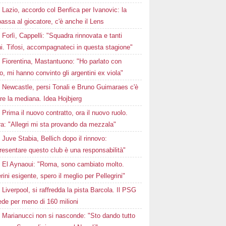
Lazio, accordo col Benfica per Ivanovic: la
passa al giocatore, c'è anche il Lens
Forlì, Cappelli: "Squadra rinnovata e tanti
i. Tifosi, accompagnateci in questa stagione"
Fiorentina, Mastantuono: "Ho parlato con
, mi hanno convinto gli argentini ex viola"
Newcastle, persi Tonali e Bruno Guimaraes c'è
are la mediana. Idea Hojbjerg
Prima il nuovo contratto, ora il nuovo ruolo.
a: "Allegri mi sta provando da mezzala"
Juve Stabia, Bellich dopo il rinnovo:
esentare questo club è una responsabilità"
El Aynaoui: "Roma, sono cambiato molto.
ini esigente, spero il meglio per Pellegrini"
Liverpool, si raffredda la pista Barcola. Il PSG
ede per meno di 160 milioni
Marianucci non si nasconde: "Sto dando tutto