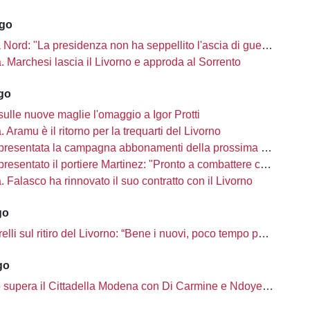
ago
Nord: "La presidenza non ha seppellito l'ascia di guerra"
tà. Marchesi lascia il Livorno e approda al Sorrento
ago
sulle nuove maglie l'omaggio a Igor Protti
à. Aramu è il ritorno per la trequarti del Livorno
presentata la campagna abbonamenti della prossima stagione
sentato il portiere Martinez: "Pronto a combattere con i miei compagni"
tà. Falasco ha rinnovato il suo contratto con il Livorno
go
i sul ritiro del Livorno: “Bene i nuovi, poco tempo per completare la rosa”
go
o supera il Cittadella Modena con Di Carmine e Ndoye, 2 a 1