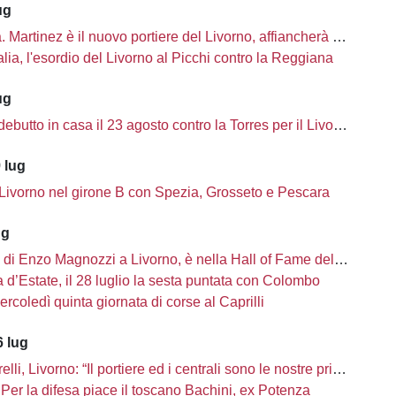
ug
à. Martinez è il nuovo portiere del Livorno, affiancherà Ciobanu
lia, l'esordio del Livorno al Picchi contro la Reggiana
ug
ebutto in casa il 23 agosto contro la Torres per il Livorno
 lug
 Livorno nel girone B con Spezia, Grosseto e Pescara
ug
i di Enzo Magnozzi a Livorno, è nella Hall of Fame del calcio Usa
d’Estate, il 28 luglio la sesta puntata con Colombo
ercoledì quinta giornata di corse al Caprilli
 lug
li, Livorno: “Il portiere ed i centrali sono le nostre priorità”
Per la difesa piace il toscano Bachini, ex Potenza