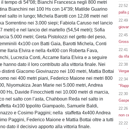
n il tempo di 54”08; Bianchi Francesca negli 800 metri
22:52
tina Bianchini nei 100 Hs con 14”39; Matilde Guarino
palla 
nel salto in lungo; Michela Barotti con 12,08 metri nel
22:49
rika Sorrentino nei 3.000 siepi; Fabiola Caruso nel lancio
giovan
7 metri) e nel lancio del martello (54,54 metri); Sofia
22:45
arcia 5.000 metri; Greta Pistolozzi nel getto del peso,
Grosso
 femminili 4x100 con Batti Gaia, Barotti Michela, Conti
22:41
me Ilaria Elvira e nella 4x400 con Roberta Fava,
da rif
chi, Lucrezia Conti, Accame Ilaria Elvira e a seguire
he hanno dato il loro contributo alla vittoria finale. Nei
22:38
 distinti Giacomo Giovinazzo nei 100 metri, Mattia Bottai
Vergar
omo nei 400 metri piani, Federico Maione nei metri 800
22:34
500, Niyomukiza Jean Marie nei 5.000 metri, Andrea
"Rappr
400 Hs, Davide Finocchietti nei 10.000 metri di marcia,
22:30
ico nel salto con l’asta, Chahboun Reda nel salto in
Gasper
taffetta 4x100 Ippolito Giampaolo, Samuele Baldi,
22:26
nazzo e Cosimo Paggini; nella staffetta 4x400 Andrea
non c
mo Paggini, Federico Maione e Mattia Bottai oltre a tutti
22:22
o dato il decisivo apporto alla vittoria finale.