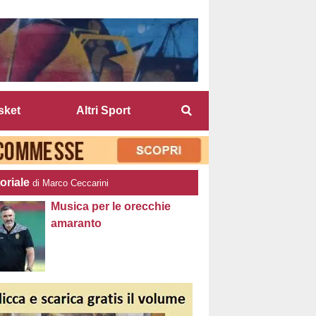
sket
Altri Sport
oriale
di Marco Ceccarini
Musica per le orecchie
amaranto