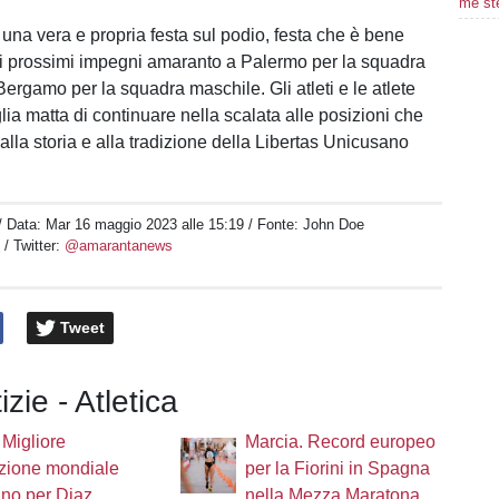
me ste
ta una vera e propria festa sul podio, festa che è bene
i prossimi impegni amaranto a Palermo per la squadra
ergamo per la squadra maschile. Gli atleti e le atlete
ia matta di continuare nella scalata alle posizioni che
lla storia e alla tradizione della Libertas Unicusano
/ Data:
Mar 16 maggio 2023 alle 15:19
/ Fonte: John Doe
e
/ Twitter:
@amarantanews
Tweet
izie - Atletica
. Migliore
Marcia. Record europeo
zione mondiale
per la Fiorini in Spagna
nno per Diaz,
nella Mezza Maratona