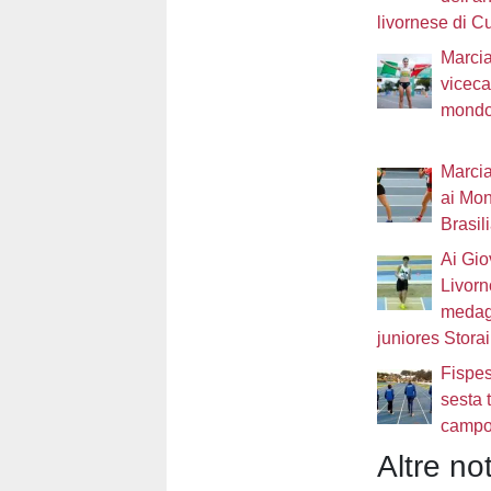
livornese di C
Marcia
vicec
mondo 
Marcia
ai Mon
Brasili
Ai Gio
Livorn
medagl
juniores Storai
Fispes
sesta 
campo 
Altre not