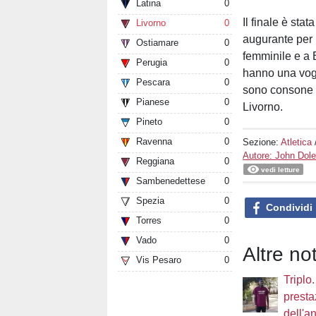
Latina
0
Il finale è sta
Livorno
0
augurante per 
Ostiamare
0
femminile e a B
Perugia
0
hanno una vogl
Pescara
0
sono consone a
Pianese
0
Livorno.
Pineto
0
Ravenna
0
Sezione:
Atletica
Autore: John Dol
Reggiana
0
vedi letture
Sambenedettese
0
Spezia
0
Condividi
Torres
0
Vado
0
Altre not
Vis Pesaro
0
Triplo
presta
dell'a