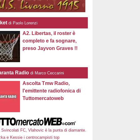
ket
di Paolo Lorenzi
A2. Libertas, il roster è
completo e fa sognare,
preso Jayvon Graves !!
ranta Radio
di Marco Ceccarini
Ascolta Tmw Radio,
l'emittente radiofonica di
Tuttomercatoweb
Svincolati FC, Vlahovic è la punta di diamante.
zka e Kessie i centrocampisti top