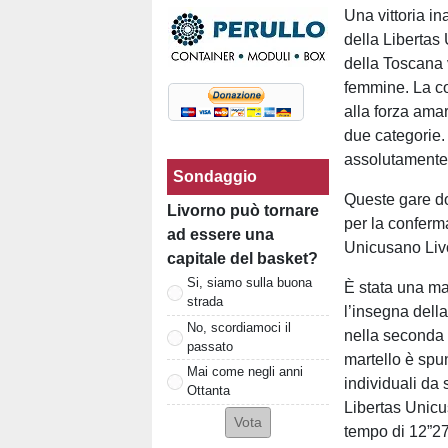
Una vittoria in
della Libertas
della Toscana 
femmine. La co
alla forza ama
due categorie. 
assolutamente f
Sondaggio
Queste gare d
Livorno può tornare
per la conferma
ad essere una
Unicusano Livo
capitale del basket?
Si, siamo sulla buona
È stata una ma
strada
l’insegna dell
No, scordiamoci il
nella seconda 
passato
martello è spun
Mai come negli anni
individuali da
Ottanta
Libertas Unicu
tempo di 12”27