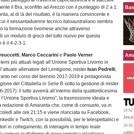
e il Bra, sconfitto ad Arezzo con il punteggio di 2 a 1:
Bas
nta, al di là del risultato, è la maniera convincente e
cui il sessantaduenne tecnico italoaustraliano sembra
to la formazione livornese anche attraverso
 di un modulo di gioco del tutto nuovo per questa
 è il 4-2-3-1.
reuccetti
,
Marco Ceccarini
e
Paolo Verner
Ama
 temi più attuali legati all’Unione Sportiva Livorno in
’attuale allenatore del Lentigione, mister
Ivan Pedrelli
,
anto nel corso del biennio 2017-2019 e protagonista
gione del Cittadella in Serie B sotto la gestione di mister
-2017): il tutto avverrà all’interno della quattordicesima
 l’Unione Sportiva Livorno”, la trasmissione ideata e
la redazione di Amaranta che, come di consueto, va in
18:52
oledì alle ore 21:15 e viene rilanciata su Facebook,
Jesus 
kedIn e Twitch, con la possibilità, per le telespettatrici e
18:50
atori in collegamento, di interagire in tempo reale
subito
più comuni piattaforme di messaggistica istantanea.