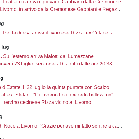
tà. In attacco arriva il giovane Gabbiani dalla Cremonese
Livorno, in arrivo dalla Cremonese Gabbiani e Regazzetti
ug
tà. Per la difesa arriva il livornese Rizza, ex Cittadella
 lug
tà. Sull'esterno arriva Malotti dal Lumezzane
iovedì 23 luglio, sei corse al Caprilli dalle ore 20.38
ug
d’Estate, il 22 luglio la quinta puntata con Scalzo
a all'ex. Stefani: "Di Livorno ho un ricordo bellissimo"
il terzino cecinese Rizza vicino al Livorno
ug
 di Noce a Livorno: “Grazie per avermi fatto sentire a casa”