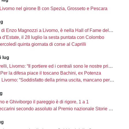
 Livorno nel girone B con Spezia, Grosseto e Pescara
ug
i di Enzo Magnozzi a Livorno, è nella Hall of Fame del calcio Usa
d’Estate, il 28 luglio la sesta puntata con Colombo
ercoledì quinta giornata di corse al Caprilli
 lug
li, Livorno: “Il portiere ed i centrali sono le nostre priorità”
Per la difesa piace il toscano Bachini, ex Potenza
ivorno: “Soddisfatto della prima uscita, mancano però una decina di innesti”
ug
no e Ghiviborgo il pareggio è di rigore, 1 a 1
carini secondo assoluto al Premio nazionale Storie di Sport
ug