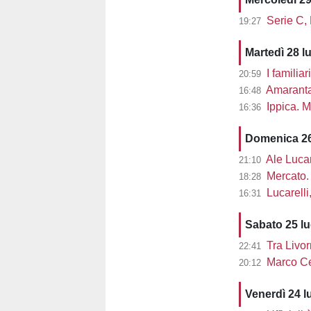
Serie C,
19:27
Martedì 28 l
I familiar
20:59
Amaranta 
16:48
Ippica. M
16:36
Domenica 26
Ale Lucarel
21:10
Mercato. 
18:28
Lucarelli, L
16:31
Sabato 25 l
Tra Livor
22:41
Marco Cec
20:12
Venerdì 24 l