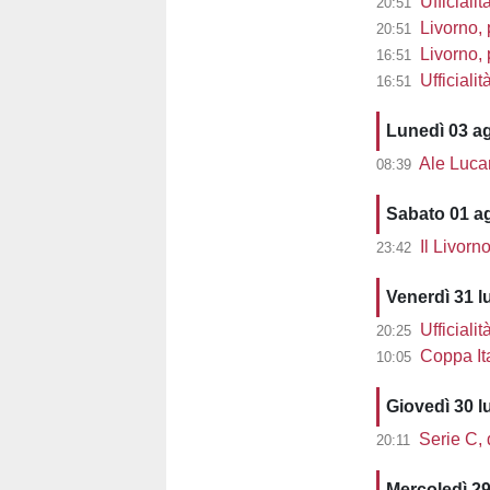
Ufficialit
20:51
Livorno, 
20:51
Livorno, pre
16:51
Ufficiali
16:51
Lunedì 03 a
Ale Lucarell
08:39
Sabato 01 a
Il Livorn
23:42
Venerdì 31 l
Ufficialit
20:25
Coppa Ita
10:05
Giovedì 30 l
Serie C, d
20:11
Mercoledì 29