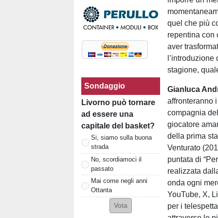
momentaneament
quel che più co
repentina con 
aver trasforma
l’introduzione
stagione, quale
Sondaggio
Gianluca And
affronteranno i
Livorno può tornare
compagnia dell
ad essere una
giocatore amar
capitale del basket?
della prima sta
Si, siamo sulla buona
strada
Venturato (2016
puntata di “Per
No, scordiamoci il
passato
realizzata dal
Mai come negli anni
onda ogni merc
Ottanta
YouTube, X, Lin
per i telespett
attraverso le 