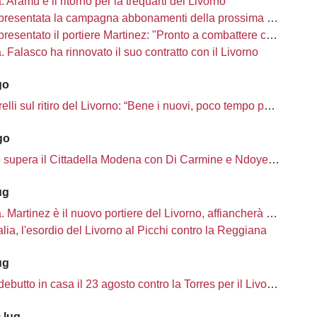
à. Aramu è il ritorno per la trequarti del Livorno
presentata la campagna abbonamenti della prossima stagione
sentato il portiere Martinez: "Pronto a combattere con i miei compagni"
tà. Falasco ha rinnovato il suo contratto con il Livorno
go
i sul ritiro del Livorno: “Bene i nuovi, poco tempo per completare la rosa”
go
o supera il Cittadella Modena con Di Carmine e Ndoye, 2 a 1
ug
à. Martinez è il nuovo portiere del Livorno, affiancherà Ciobanu
lia, l'esordio del Livorno al Picchi contro la Reggiana
ug
ebutto in casa il 23 agosto contro la Torres per il Livorno
 lug