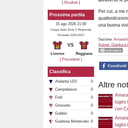
[
Risultati
]
Per cui, a me 
Prossima partita
quattordicesim
15 ago 2026 21:00
una buona visio
Coppa Italia Serie C Regionale
Trenitalia 2026-2027
Sezione:
Amarant
Autore: Gianluca 
VS
vedi letture
Livorno
Reggiana
[ Precedenti ]
Condividi
Classifica
Atalanta U23
0
Altre no
Campobasso
0
Amaran
Forlì
0
luglio
Grosseto
0
con C
Gubbio
0
Amaran
Guidonia Montecelio
0
luglio