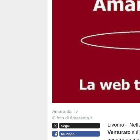
Amaranta Tv
© foto di Amaranta.it
Livorno – Nell
Segui
Venturato
sul
Mi Piace
imporre un mer