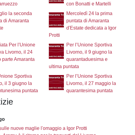
arruezzo
con Bonatti e Martelli
luglio la seconda
Mercoledì 24 la prima
a di Amaranta
puntata di Amaranta
te
d'Estate dedicata a Igor
Protti
iata Per l'Unione
Per l’Unione Sportiva
va Livorno, il 24
Livorno, il 9 giugno la
o parte Amaranta
quarantaduesima e
ultima puntata
Unione Sportiva
Per l’Unione Sportiva
o, il 3 giugno la
Livorno, il 27 maggio la
ntunesima puntata
quarantesima puntata
izie
ago
sulle nuove maglie l'omaggio a Igor Protti