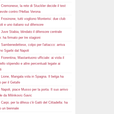
Cremonese, la rete di Stuckler decide il test
vole contro l'Hellas Verona
Frosinone, tutti vogliono Monterisi: due club
li e uno italiano sul difensore
Juve Stabia, blindato il difensore centrale
h: ha firmato per tre stagioni
Sambenedettese, colpo per l'attacco: arriva
rno Sgarbi dal Napoli
Fiorentina, Mastantuono ufficiale: ai viola il
llo stipendio e altre percentuali legate ai
ti
Lione, Mangala vola in Spagna. Il belga ha
o per il Getafe
Napoli, piace Musso per la porta. Il suo arrivo
de da Milinkovic-Savic
Carpi, per la difesa c'è Gatti del Cittadella: ha
o un biennale