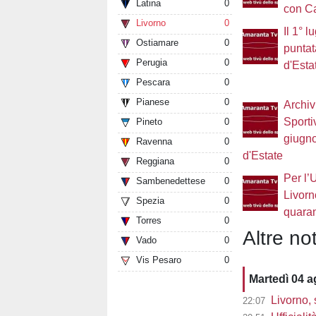
Latina
0
con C
Livorno
0
Il 1° 
Ostiamare
0
puntat
Perugia
0
d'Esta
Pescara
0
Pianese
0
Archiv
Sporti
Pineto
0
giugn
Ravenna
0
d'Estate
Reggiana
0
Per l’
Sambenedettese
0
Livorn
Spezia
0
quara
Torres
0
Altre not
Vado
0
Vis Pesaro
0
Martedì 04 
Livorno, 
22:07