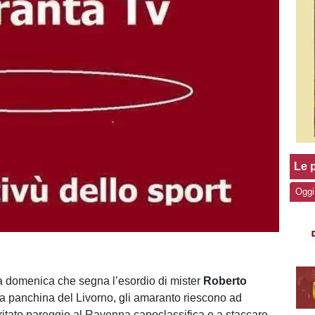
Le p
Oggi
a domenica che segna l’esordio di mister
Roberto
la panchina del Livorno, gli amaranto riescono ad
itato pareggio al Ravenna capoclassifica e a staccare