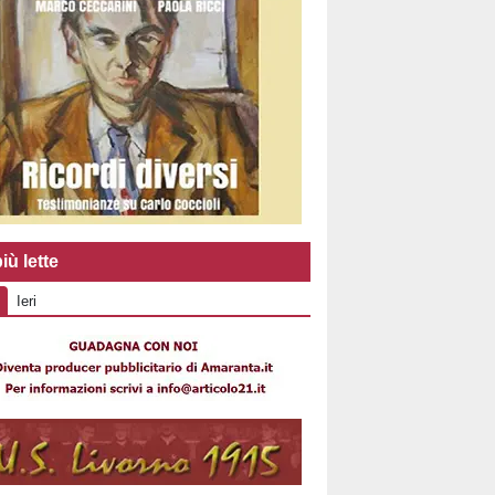
iù lette
Ieri