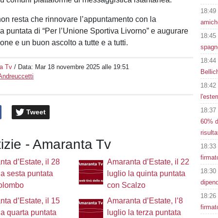
18:49
non resta che rinnovare l’appuntamento con la
amiche
a puntata di “Per l’Unione Sportiva Livorno” e augurare
18:45
ne e un buon ascolto a tutte e a tutti.
spagno
18:44
a Tv
/ Data:
Mar 18 novembre 2025 alle 19:51
Bellic
Andreuccetti
18:42
l'este
18:37
Tweet
60% de
risulta
tizie - Amaranta Tv
18:33
firmat
ta d’Estate, il 28
Amaranta d’Estate, il 22
18:30
 la sesta puntata
luglio la quinta puntata
dipen
olombo
con Scalzo
18:26
ta d’Estate, il 15
Amaranta d’Estate, l’8
firmat
 la quarta puntata
luglio la terza puntata