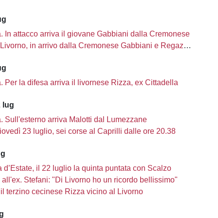
ug
tà. In attacco arriva il giovane Gabbiani dalla Cremonese
Livorno, in arrivo dalla Cremonese Gabbiani e Regazzetti
ug
tà. Per la difesa arriva il livornese Rizza, ex Cittadella
 lug
tà. Sull'esterno arriva Malotti dal Lumezzane
iovedì 23 luglio, sei corse al Caprilli dalle ore 20.38
ug
d’Estate, il 22 luglio la quinta puntata con Scalzo
a all'ex. Stefani: "Di Livorno ho un ricordo bellissimo"
il terzino cecinese Rizza vicino al Livorno
ug