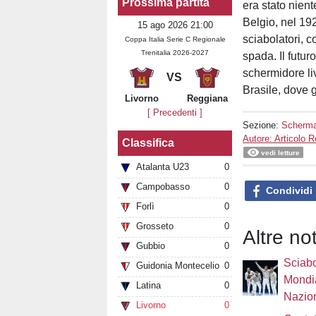
Prossima partita
era stato nie
Belgio, nel 1920
15 ago 2026 21:00
sciabolatori, c
Coppa Italia Serie C Regionale
Trenitalia 2026-2027
spada. Il futur
schermidore li
VS
Brasile, dove g
Livorno
Reggiana
[ Precedenti ]
Sezione:
Scherm
Autore: Articolo 
Classifica
vedi letture
Atalanta U23
0
Campobasso
0
Condividi
Forlì
0
Grosseto
0
Altre no
Gubbio
0
Sciabo
Guidonia Montecelio
0
Mondia
Latina
0
Nazion
Livorno
0