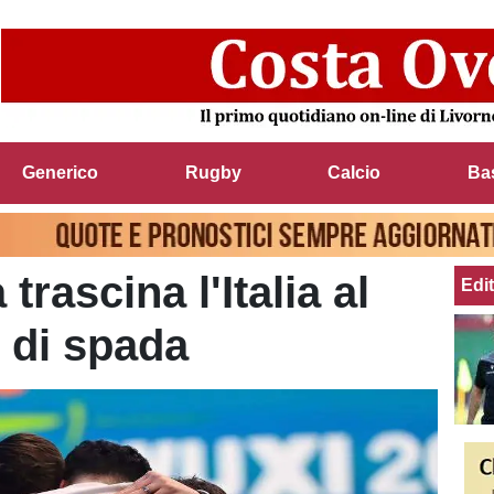
Generico
Rugby
Calcio
Ba
trascina l'Italia al
Edit
e di spada