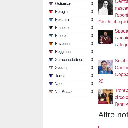
Centot
Ostiamare
0
nasce
Perugia
0
l'epon
Pescara
0
Giochi olimpic
Pianese
0
Spada.
Pineto
0
campio
Ravenna
0
catego
Reggiana
0
Sambenedettese
0
Sciabo
Cantin
Spezia
0
Coppa
Torres
0
20
Vado
0
Trent'
Vis Pesaro
0
circol
l'anni
Altre not