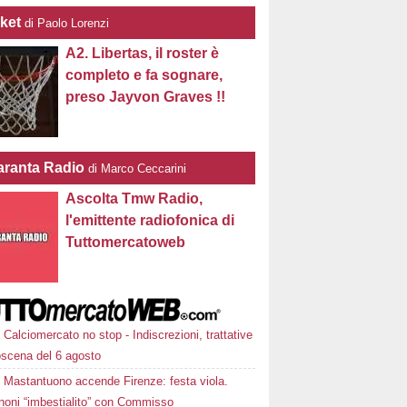
ket
di Paolo Lorenzi
A2. Libertas, il roster è
completo e fa sognare,
preso Jayvon Graves !!
ranta Radio
di Marco Ceccarini
Ascolta Tmw Radio,
l'emittente radiofonica di
Tuttomercatoweb
Calciomercato no stop - Indiscrezioni, trattative
oscena del 6 agosto
Mastantuono accende Firenze: festa viola.
noni “imbestialito” con Commisso