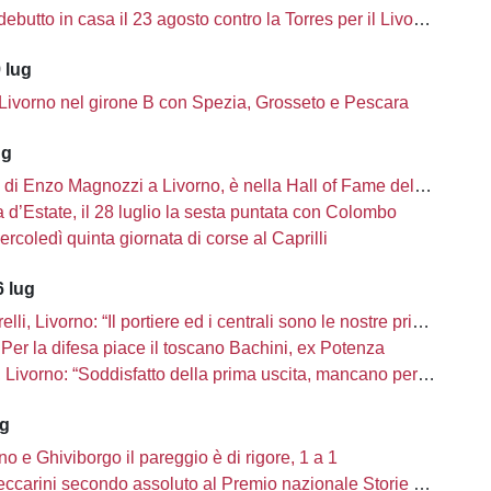
ebutto in casa il 23 agosto contro la Torres per il Livorno
 lug
 Livorno nel girone B con Spezia, Grosseto e Pescara
ug
i di Enzo Magnozzi a Livorno, è nella Hall of Fame del calcio Usa
d’Estate, il 28 luglio la sesta puntata con Colombo
ercoledì quinta giornata di corse al Caprilli
 lug
li, Livorno: “Il portiere ed i centrali sono le nostre priorità”
Per la difesa piace il toscano Bachini, ex Potenza
ivorno: “Soddisfatto della prima uscita, mancano però una decina di innesti”
ug
no e Ghiviborgo il pareggio è di rigore, 1 a 1
carini secondo assoluto al Premio nazionale Storie di Sport