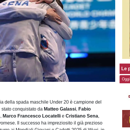
Le p
Oggi
alia della spada maschile Under 20 è campione del
 stato conquistato da
Matteo Galassi
,
Fabio
o
,
Marco Francesco Locatelli
e
Cristiano Sena
,
vornese. Il successo ha impreziosito il già prezioso
urro ai Mondiali Giovani e Cadetti 2025 di Wuxi, in