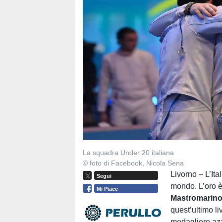
La squadra Under 20 italiana
© foto di Facebook, Nicola Sena
Livorno – L’It
Segui
mondo. L’oro è
Mi Piace
Mastromarin
quest’ultimo li
medagliere azz