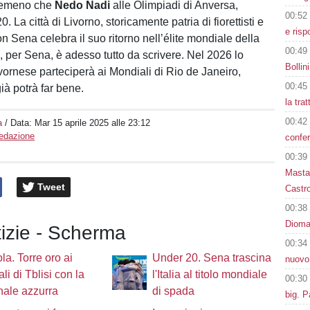
ntemeno che
Nedo Nadi
alle Olimpiadi di Anversa,
00:52
. La città di Livorno, storicamente patria di fiorettisti e
e risp
on Sena celebra il suo ritorno nell’élite mondiale della
00:49
o, per Sena, è adesso tutto da scrivere. Nel 2026 lo
Bollin
vornese parteciperà ai Mondiali di Rio de Janeiro,
00:45
ià potrà far bene.
la tra
00:42
a
/ Data:
Mar 15 aprile 2025 alle 23:12
Redazione
confer
00:39
Masta
Tweet
Castro
00:38
Dioman
tizie - Scherma
00:34
la. Torre oro ai
Under 20. Sena trascina
nuovo
li di Tblisi con la
l'Italia al titolo mondiale
00:30
ale azzurra
di spada
big. P