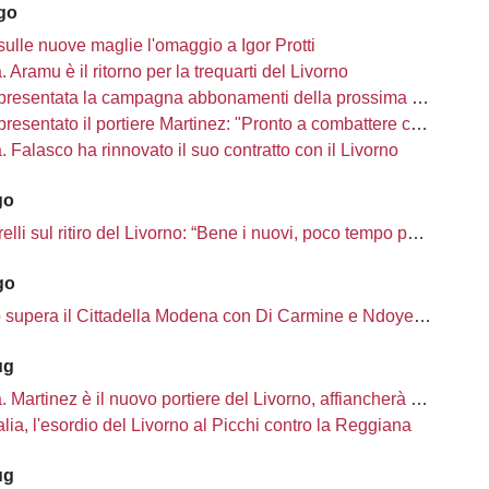
ago
sulle nuove maglie l'omaggio a Igor Protti
à. Aramu è il ritorno per la trequarti del Livorno
presentata la campagna abbonamenti della prossima stagione
sentato il portiere Martinez: "Pronto a combattere con i miei compagni"
tà. Falasco ha rinnovato il suo contratto con il Livorno
go
i sul ritiro del Livorno: “Bene i nuovi, poco tempo per completare la rosa”
go
o supera il Cittadella Modena con Di Carmine e Ndoye, 2 a 1
ug
à. Martinez è il nuovo portiere del Livorno, affiancherà Ciobanu
lia, l'esordio del Livorno al Picchi contro la Reggiana
ug