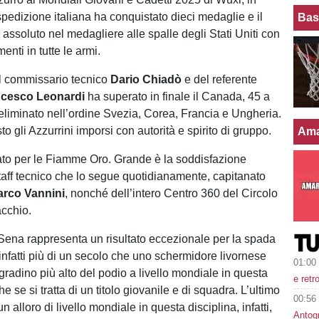
spedizione italiana ha conquistato dieci medaglie e il
Bas
assoluto nel medagliere alle spalle degli Stati Uniti con
enti in tutte le armi.
l commissario tecnico
Dario Chiadò
e del referente
ncesco Leonardi
ha superato in finale il Canada, 45 a
eliminato nell’ordine Svezia, Corea, Francia e Ungheria.
sto gli Azzurrini imporsi con autorità e spirito di gruppo.
Ama
to per le Fiamme Oro. Grande è la soddisfazione
staff tecnico che lo segue quotidianamente, capitanato
rco Vannini
, nonché dell’intero Centro 360 del Circolo
cchio.
 Sena rappresenta un risultato eccezionale per la spada
infatti più di un secolo che uno schermidore livornese
01:00
gradino più alto del podio a livello mondiale in questa
e retr
he se si tratta di un titolo giovanile e di squadra. L’ultimo
00:56
n alloro di livello mondiale in questa disciplina, infatti,
Antog