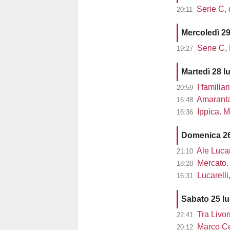
Serie C, d
20:11
Mercoledì 29
Serie C,
19:27
Martedì 28 l
I familiar
20:59
Amaranta 
16:48
Ippica. M
16:36
Domenica 26
Ale Lucarel
21:10
Mercato. 
18:28
Lucarelli, L
16:31
Sabato 25 l
Tra Livor
22:41
Marco Cec
20:12