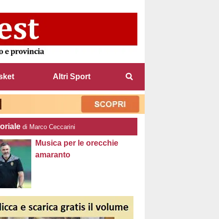
sket
Altri Sport
oriale
di Marco Ceccarini
Musica per le orecchie
amaranto