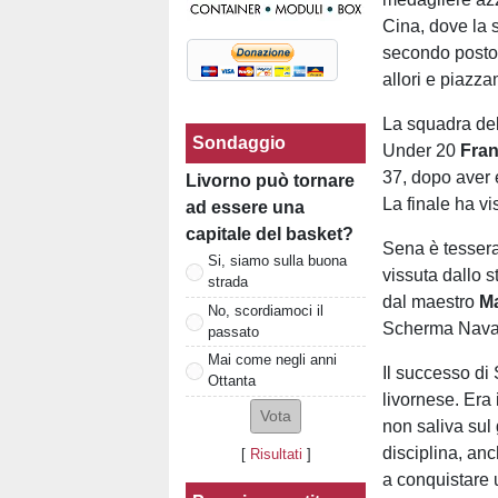
Cina, dove la 
secondo posto 
allori e piazzam
La squadra de
Sondaggio
Under 20
Fra
37, dopo aver 
Livorno può tornare
La finale ha vi
ad essere una
capitale del basket?
Sena è tessera
Si, siamo sulla buona
vissuta dallo 
strada
dal maestro
Ma
No, scordiamoci il
Scherma Nava
passato
Mai come negli anni
Il successo di
Ottanta
livornese. Era 
non saliva sul 
disciplina, anc
[
Risultati
]
a conquistare u