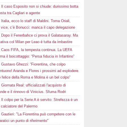
Il caso Esposito non si chiude: durissimo botta
osta tra Cagliari e agente
Italia, ecco lo staff di Maldini. Torna Oriali,
i vice, c’è Bonucci: manca il capo delegazione
Dopo il Fenerbahce ci prova il Galatasaray. Ma
ttativa col Milan per Leao è tutta da imbastire
Caos FIFA, la tempesta continua. La UEFA
ma il boicottaggio: “Persa fiducia in Infantino”
Gustavo Ghezzi: “Fiorentina, che colpo
ntuono! Aranda e Flores i prossimi ad esplodere.
 felice della Roma e Molina è un bel colpo”
Giornata Real: ufficializzati l'acquisto di
de e il rinnovo di Vinicius. Sfuma Rodri
Il colpo per la Serie A è servito: Strefezza è un
 calciatore del Palermo
Gautieri: "La Fiorentina può competere con le
aratici un punto di riferimento"