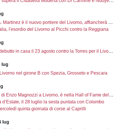
o supera il Cittadella Modena con Di Carmine e Ndoye, 2 a 1
ug
à. Martinez è il nuovo portiere del Livorno, affiancherà Ciobanu
lia, l'esordio del Livorno al Picchi contro la Reggiana
ug
ebutto in casa il 23 agosto contro la Torres per il Livorno
 lug
 Livorno nel girone B con Spezia, Grosseto e Pescara
ug
i di Enzo Magnozzi a Livorno, è nella Hall of Fame del calcio Usa
d’Estate, il 28 luglio la sesta puntata con Colombo
ercoledì quinta giornata di corse al Caprilli
 lug