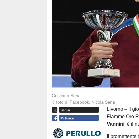
Cristiano Sena
© foto di Facebook, Nicola Sena
Livorno – Il g
Segui
Fiamme Oro Ro
Mi Piace
Vannini
, è il
Il promettente a