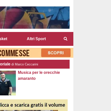
sket
Altri Sport
oriale
di Marco Ceccarini
Musica per le orecchie
amaranto