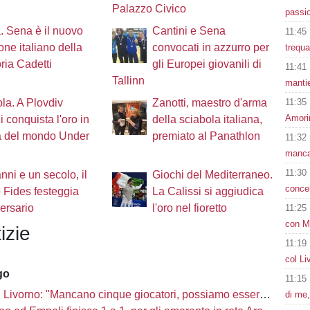
i
Palazzo Civico
passio
 Sena è il nuovo
Cantini e Sena
11:45
ne italiano della
convocati in azzurro per
trequa
ria Cadetti
gli Europei giovanili di
11:41
Tallinn
mantie
11:35
la. A Plovdiv
Zanotti, maestro d'arma
Amori
i conquista l'oro in
della sciabola italiana,
 del mondo Under
premiato al Panathlon
11:32
mancat
11:30
anni e un secolo, il
Giochi del Mediterraneo.
concen
o Fides festeggia
La Calissi si aggiudica
versario
l'oro nel fioretto
11:25
con M
izie
11:19
col Li
go
11:15
Livorno: "Mancano cinque giocatori, possiamo essere una mina vagante"
di me,