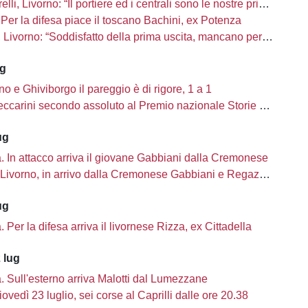
li, Livorno: “Il portiere ed i centrali sono le nostre priorità”
Per la difesa piace il toscano Bachini, ex Potenza
ivorno: “Soddisfatto della prima uscita, mancano però una decina di innesti”
ug
no e Ghiviborgo il pareggio è di rigore, 1 a 1
carini secondo assoluto al Premio nazionale Storie di Sport
ug
tà. In attacco arriva il giovane Gabbiani dalla Cremonese
Livorno, in arrivo dalla Cremonese Gabbiani e Regazzetti
ug
tà. Per la difesa arriva il livornese Rizza, ex Cittadella
 lug
tà. Sull'esterno arriva Malotti dal Lumezzane
iovedì 23 luglio, sei corse al Caprilli dalle ore 20.38