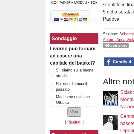
sconfitto in fin
5 nella serata 
Padova.
Sezione:
Scherm
Sondaggio
Autore: Anna Viol
vedi letture
Livorno può tornare
ad essere una
Condividi
capitale del basket?
Si, siamo sulla buona
strada
Altre no
No, scordiamoci il
passato
Sciabo
Mai come negli anni
Mondia
Ottanta
Nazion
Centot
[
Risultati
]
nasce
l'epon