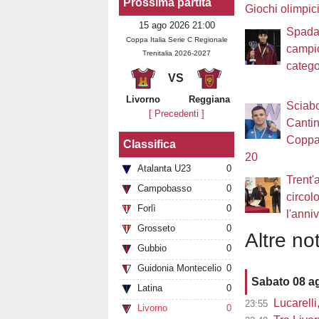
Prossima partita
Giochi olimpic
15 ago 2026 21:00
Spada.
Coppa Italia Serie C Regionale
campio
Trenitalia 2026-2027
catego
VS
Livorno
Reggiana
Sciabo
[ Precedenti ]
Cantin
Coppa
Classifica
20
Atalanta U23
0
Trent'
Campobasso
0
circol
Forlì
0
l'anni
Grosseto
0
Altre not
Gubbio
0
Guidonia Montecelio
0
Sabato 08 a
Latina
0
Lucarelli, 
23:55
Livorno
0