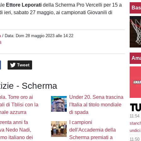
ale
Ettore Leporati
della Scherma Pro Vercelli per 15 a
Bas
di ieri, sabato 27 maggio, ai campionati Giovanili di
a
/ Data:
Dom 28 maggio 2023 alle 14:22
a
Ama
Tweet
tizie - Scherma
la. Torre oro ai
Under 20. Sena trascina
li di Tblisi con la
l'Italia al titolo mondiale
ale azzurra
di spada
11:54
renta anni fa
I campioni
stanc
va Nedo Nadi,
dell'Accademia della
undici
imo italiano dei
Scherma premiati a
11:50