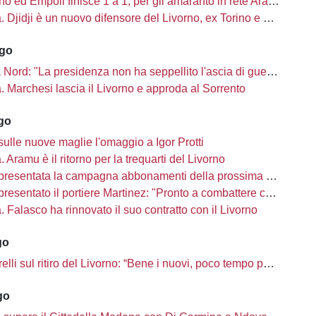
no ed Empoli finisce 1 a 1, per gli amaranto in rete Aramu
à. Djidji è un nuovo difensore del Livorno, ex Torino e Crotone
ago
Nord: "La presidenza non ha seppellito l'ascia di guerra"
tà. Marchesi lascia il Livorno e approda al Sorrento
ago
sulle nuove maglie l'omaggio a Igor Protti
à. Aramu è il ritorno per la trequarti del Livorno
presentata la campagna abbonamenti della prossima stagione
sentato il portiere Martinez: "Pronto a combattere con i miei compagni"
tà. Falasco ha rinnovato il suo contratto con il Livorno
go
i sul ritiro del Livorno: “Bene i nuovi, poco tempo per completare la rosa”
go