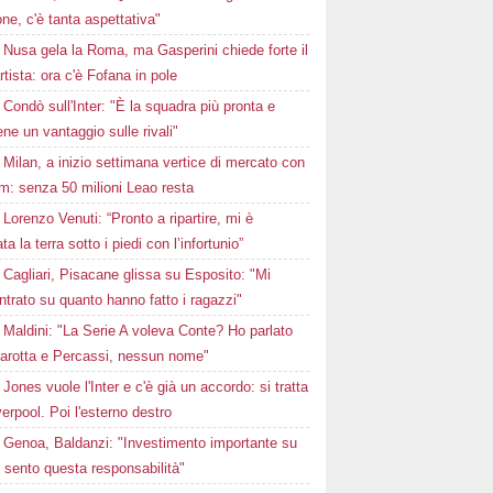
ne, c'è tanta aspettativa"
Nusa gela la Roma, ma Gasperini chiede forte il
rtista: ora c'è Fofana in pole
Condò sull'Inter: "È la squadra più pronta e
ne un vantaggio sulle rivali"
Milan, a inizio settimana vertice di mercato con
m: senza 50 milioni Leao resta
Lorenzo Venuti: “Pronto a ripartire, mi è
a la terra sotto i piedi con l’infortunio”
Cagliari, Pisacane glissa su Esposito: "Mi
trato su quanto hanno fatto i ragazzi"
Maldini: "La Serie A voleva Conte? Ho parlato
arotta e Percassi, nessun nome"
Jones vuole l'Inter e c'è già un accordo: si tratta
verpool. Poi l'esterno destro
Genoa, Baldanzi: "Investimento importante su
 sento questa responsabilità"