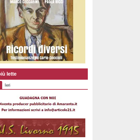
iù lette
Ieri