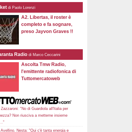
ket
di Paolo Lorenzi
A2. Libertas, il roster è
completo e fa sognare,
preso Jayvon Graves !!
ranta Radio
di Marco Ceccarini
Ascolta Tmw Radio,
l'emittente radiofonica di
Tuttomercatoweb
Zazzaroni: "No di Guardiola all'Italia per
hezza? Non riusciva a metterne insieme
..."
Avellino, Nesta: "Qui c'è tanta energia e