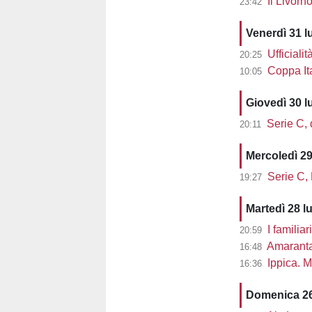
Il Livorn
23:42
Venerdì 31 l
Ufficialit
20:25
Coppa Ita
10:05
Giovedì 30 l
Serie C, d
20:11
Mercoledì 29
Serie C,
19:27
Martedì 28 l
I familiar
20:59
Amaranta 
16:48
Ippica. M
16:36
Domenica 26