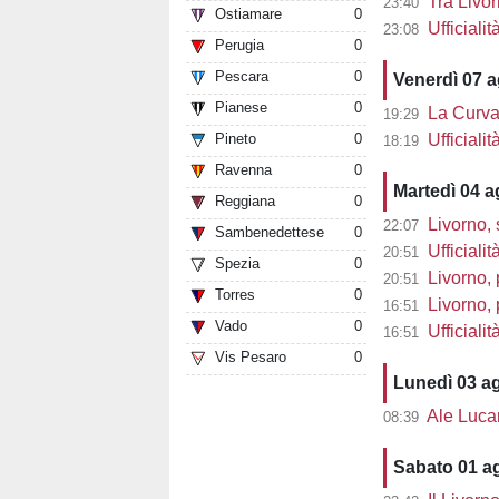
Tra Livor
23:40
Ostiamare
0
Ufficialit
23:08
Perugia
0
Pescara
0
Venerdì 07 
Pianese
0
La Curva 
19:29
Pineto
0
Ufficiali
18:19
Ravenna
0
Martedì 04 
Reggiana
0
Livorno, 
22:07
Sambenedettese
0
Ufficialit
20:51
Spezia
0
Livorno, 
20:51
Torres
0
Livorno, pre
16:51
Vado
0
Ufficiali
16:51
Vis Pesaro
0
Lunedì 03 a
Ale Lucarell
08:39
Sabato 01 a