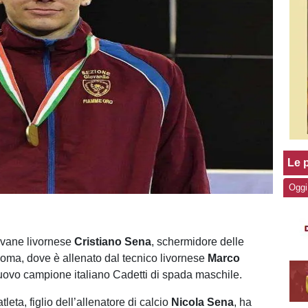
Le p
Oggi
iovane livornese
Cristiano Sena
, schermidore delle
ma, dove è allenato dal tecnico livornese
Marco
 nuovo campione italiano Cadetti di spada maschile.
tleta, figlio dell’allenatore di calcio
Nicola Sena
, ha