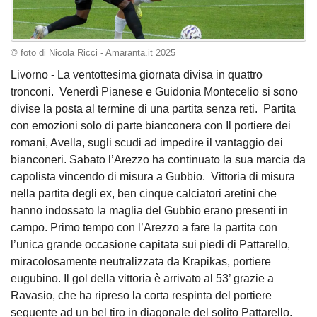
© foto di Nicola Ricci - Amaranta.it 2025
Livorno - La ventottesima giornata divisa in quattro
tronconi. Venerdì Pianese e Guidonia Montecelio si sono
divise la posta al termine di una partita senza reti. Partita
con emozioni solo di parte bianconera con Il portiere dei
romani, Avella, sugli scudi ad impedire il vantaggio dei
bianconeri. Sabato l’Arezzo ha continuato la sua marcia da
capolista vincendo di misura a Gubbio. Vittoria di misura
nella partita degli ex, ben cinque calciatori aretini che
hanno indossato la maglia del Gubbio erano presenti in
campo. Primo tempo con l’Arezzo a fare la partita con
l’unica grande occasione capitata sui piedi di Pattarello,
miracolosamente neutralizzata da Krapikas, portiere
eugubino. Il gol della vittoria è arrivato al 53’ grazie a
Ravasio, che ha ripreso la corta respinta del portiere
seguente ad un bel tiro in diagonale del solito Pattarello.