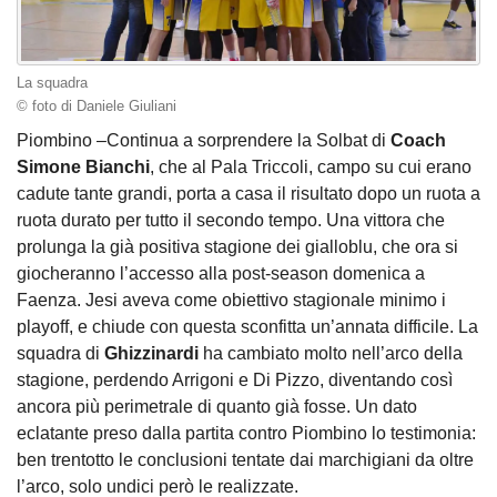
La squadra
© foto di Daniele Giuliani
Piombino –Continua a sorprendere la Solbat di
Coach
Simone Bianchi
, che al Pala Triccoli, campo su cui erano
cadute tante grandi, porta a casa il risultato dopo un ruota a
ruota durato per tutto il secondo tempo. Una vittora che
prolunga la già positiva stagione dei gialloblu, che ora si
giocheranno l’accesso alla post-season domenica a
Faenza. Jesi aveva come obiettivo stagionale minimo i
playoff, e chiude con questa sconfitta un’annata difficile. La
squadra di
Ghizzinardi
ha cambiato molto nell’arco della
stagione, perdendo Arrigoni e Di Pizzo, diventando così
ancora più perimetrale di quanto già fosse. Un dato
eclatante preso dalla partita contro Piombino lo testimonia:
ben trentotto le conclusioni tentate dai marchigiani da oltre
l’arco, solo undici però le realizzate.