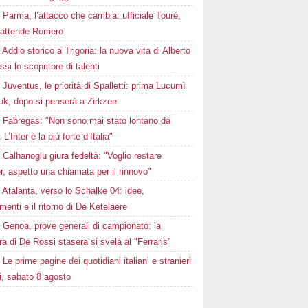
Parma, l’attacco che cambia: ufficiale Touré,
i attende Romero
Addio storico a Trigoria: la nuova vita di Alberto
si lo scopritore di talenti
Juventus, le priorità di Spalletti: prima Lucumì
uk, dopo si penserà a Zirkzee
Fabregas: "Non sono mai stato lontano da
L’Inter è la più forte d’Italia"
Calhanoglu giura fedeltà: "Voglio restare
ter, aspetto una chiamata per il rinnovo"
Atalanta, verso lo Schalke 04: idee,
menti e il ritorno di De Ketelaere
Genoa, prove generali di campionato: la
a di De Rossi stasera si svela al "Ferraris"
Le prime pagine dei quotidiani italiani e stranieri
i, sabato 8 agosto