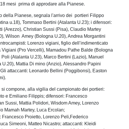
18 mesi prima di approdare alla Pianese.
o della Pianese, segnala l'arrivo dei portieri Filippo
entina u.18), Tommaso Bertini (Atalanta U.23); i difensori:
i (Arezzo), Christian Sussi (Pisa), Claudio Martey
0), Wilson Amey (Bologna U.20), Andrea Morgantini
entrocampisti: Lorenzo vigiani, figlio dell’indimenticato
 Vigiani (Pro Vercelli), Mamadou Pathe Balde (Bologna
 Poli (Atalanta U.23), Marco Bertini (Lazio), Manuel
na U.20), Mattia Di mino (Anzio), Alessandro Papini
 Gli attaccanti: Leonardo Bellini (Poggibonsi), Easton
i).
 si compone, alla vigilia del campionato dei portieri:
 e Emiliano Filippis; difensori: Francesco
ian Sussi, Mattia Polidori, Wisdom Amey, Lorenzo
dio Mamah Martey, Luca Ercolan;
: Francesco Proietto, Lorenzo Peli,Federico
Luca Simeoni, Matteo Nicastro; attaccanti: Kleidi