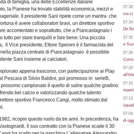
da di famiglia, una delle Eccellenze italiane
07:38
to, la Pianese ha trovato stabilità economica, mezzi e
ora s
anageriale. Il presidente Sani ripete come un mantra che
07:34
ortuna è avere collaboratori bravi, un direttore sportivo
De Ros
re accontentato e soprattutto, che a Piancastagnaio i
o tutto per stare tranquilli e fare bene: Una piccola
07:30
e Suz
, Il Vice presidente, Ettore Speroni è il farmacista del
 nella piazza centrale di Piancastagnaio è possibile
07:26
idente Sani insieme ai calciatori.
Como. 
07:20
mpionato appena trascorso, con partecipazione ai Play
all'In
dal Pescara di Silvio Baldini, poi promosso in serieB,
07:15
el prossimo campionato è quello di salire qualche gradino
esperi
offrendo bel calcio e valorizzando qualche talento
07:10
irettore sportivo Francesco Cangi, molto stimato dal
squadr
i.
07:04
1982, ricopre questo ruolo da tre anni. In precedenza, ha
di ogg
 Vastogirardi. Il suo contratto con la Pianese scade il 30
angi ha scelto per la panchina L'allenatore Alessandro