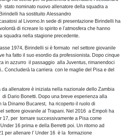
e è stato nominato nuovo allenatore della squadra a
irindelli ha sostituito Alessandro
asatosi al Livorno.In sede di presentazione Birindelli ha
 volontà di ricreare lo spirito e l'atmosfera che hanno
 la squadra nella stagione precedente.
asse 1974, Birindelli si è formato nel settore giovanile
ve ha fatto il suo esordio da professionista. Dopo cinque
nza in azzurro il passaggio alla Juventus, rimanendoci
i.. Concluderà la carriera con le maglie del Pisa e del
a da allenatore è iniziata nella nazionale dello Zambia
di Dario Bonetti. Dopo una breve esperienza alla
n la Dinamo Bucarest, ha ricoperto il ruolo di
el settore giovanile al Trapani. Nel 2016 a Empoli ha
er 17, per tornare successivamente a Pisa come
’Under 16 prima e della Berretti poi. Un ritorno ad
1 per allenare l’ Under 16 è la formazione