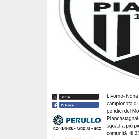
Livorno- Nona t
Segui
campionato di 
Mi Piace
pendici del Mo
Piancastagnaio
squadra più pi
comunità di 3