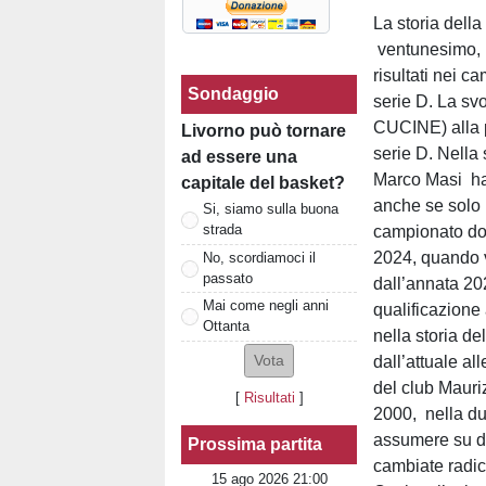
La storia della
ventunesimo, i
risultati nei c
Sondaggio
serie D. La sv
CUCINE) alla p
Livorno può tornare
serie D. Nella
ad essere una
Marco Masi han
capitale del basket?
anche se solo d
Si, siamo sulla buona
strada
campionato do
2024, quando 
No, scordiamoci il
passato
dall’annata 20
Mai come negli anni
qualificazione a
Ottanta
nella storia de
dall’attuale a
del club Mauriz
[
Risultati
]
2000, nella dup
assumere su di
Prossima partita
cambiate radic
15 ago 2026 21:00