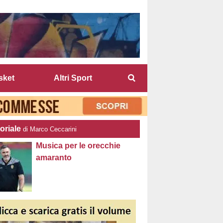
sket
Altri Sport
oriale
di Marco Ceccarini
Musica per le orecchie
amaranto