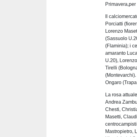
Primavera,per 
Il calciomercat
Porciatti (fior
Lorenzo Masett
(Sassuolo U.2
(Flaminia); i c
amaranto Luca
U.20), Lorenzo
Tirelli (Bolog
(Montevarchi).
Ongaro (Trapan
La rosa attuale
Andrea Zambuto
Chesti, Christ
Masetti, Clau
centrocampisti
Mastropietro, 