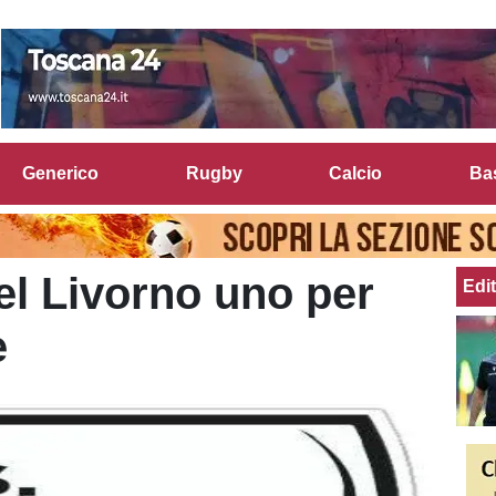
Generico
Rugby
Calcio
Ba
del Livorno uno per
Edit
e