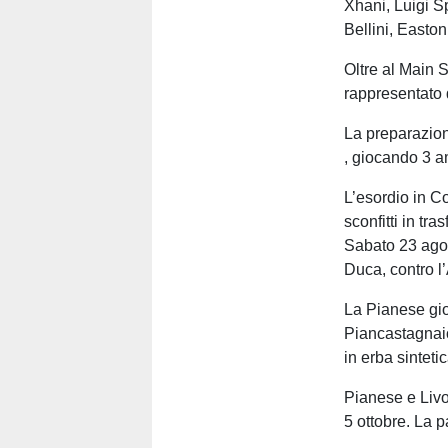
Xhani, Luigi S
Bellini, Easto
Oltre al Main 
rappresentato 
La preparazion
, giocando 3 am
L’esordio in Co
sconfitti in tr
Sabato 23 agos
Duca, contro l’
La Pianese gio
Piancastagnaio
in erba sintet
Pianese e Livo
5 ottobre. La p