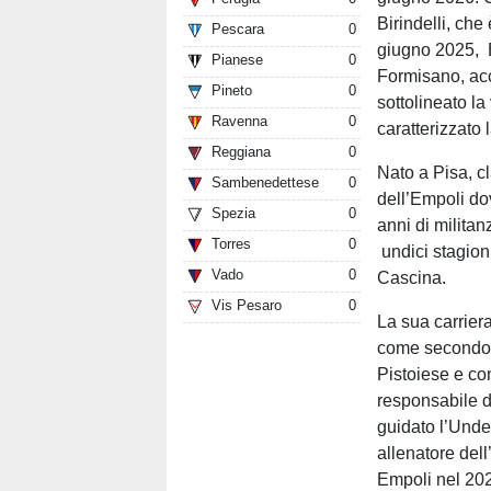
Birindelli, ch
Pescara
0
giugno 2025, B
Pianese
0
Formisano, acc
Pineto
0
sottolineato la
Ravenna
0
caratterizzato
Reggiana
0
Nato a Pisa, cl
Sambenedettese
0
dell’Empoli do
Spezia
0
anni di milita
Torres
0
undici stagion
Vado
0
Cascina.
Vis Pesaro
0
La sua carrier
come secondo 
Pistoiese e co
responsabile d
guidato l’Und
allenatore dell
Empoli nel 202