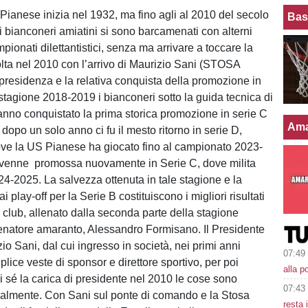
 Pianese inizia nel 1932, ma fino agli al 2010 del secolo
Bas
 bianconeri amiatini si sono barcamenati con alterni
ampionati dilettantistici, senza ma arrivare a toccare la
olta nel 2010 con l’arrivo di Maurizio Sani (STOSA
residenza e la relativa conquista della promozione in
 stagione 2018-2019 i bianconeri sotto la guida tecnica di
no conquistato la prima storica promozione in serie C
Ama
opo un solo anno ci fu il mesto ritorno in serie D,
ve la US Pianese ha giocato fino al campionato 2023-
venne promossa nuovamente in Serie C, dove milita
24-2025. La salvezza ottenuta in tale stagione e la
i play-off per la Serie B costituiscono i migliori risultati
l club, allenato dalla seconda parte della stagione
llenatore amaranto, Alessandro Formisano. Il Presidente
io Sani, dal cui ingresso in società, nei primi anni
07:49
lice veste di sponsor e direttore sportivo, per poi
alla p
 sé la carica di presidente nel 2010 le cose sono
07:43
almente. Con Sani sul ponte di comando e la Stosa
resta 