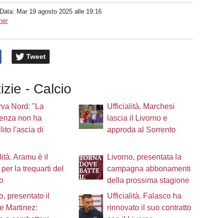
 Data:
Mar 19 agosto 2025 alle 19:16
ner
Tweet
izie - Calcio
va Nord: "La
Ufficialità. Marchesi
denza non ha
lascia il Livorno e
ito l'ascia di
approda al Sorrento
lità. Aramu è il
Livorno, presentata la
 per la trequarti del
campagna abbonamenti
o
della prossima stagione
o, presentato il
Ufficialità. Falasco ha
re Martinez:
rinnovato il suo contratto