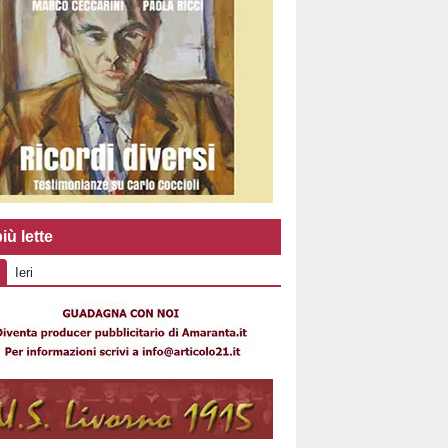
iù lette
Ieri