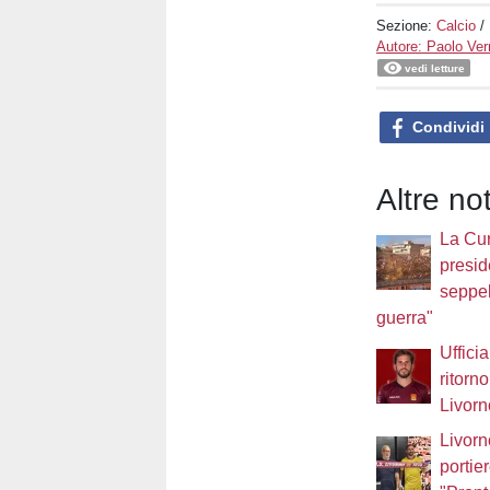
Sezione:
Calcio
/
Autore: Paolo Ver
vedi letture
Condividi
Altre not
La Cur
presi
seppell
guerra"
Ufficia
ritorno
Livorn
Livorn
portie