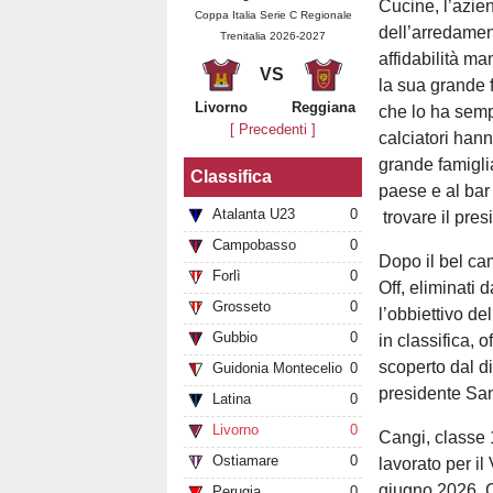
Cucine, l’azien
Coppa Italia Serie C Regionale
dell’arredamen
Trenitalia 2026-2027
affidabilità m
VS
la sua grande f
Livorno
Reggiana
che lo ha semp
[ Precedenti ]
calciatori hann
grande famiglia
Classifica
paese e al bar
Atalanta U23
0
trovare il pres
Campobasso
0
Dopo il bel ca
Forlì
0
Off, eliminati 
Grosseto
0
l’obbiettivo d
Gubbio
0
in classifica, 
scoperto dal d
Guidonia Montecelio
0
presidente San
Latina
0
Livorno
0
Cangi, classe 
Ostiamare
0
lavorato per il
giugno 2026. C
Perugia
0