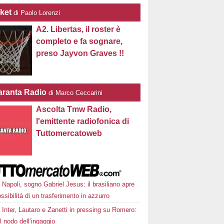
ket
di Paolo Lorenzi
A2. Libertas, il roster è
completo e fa sognare,
preso Jayvon Graves !!
ranta Radio
di Marco Ceccarini
Ascolta Tmw Radio,
l'emittente radiofonica di
Tuttomercatoweb
Napoli, sogno Gabriel Jesus: il brasiliano apre
ossibilità di un trasferimento in azzurro
Inter, Lautaro e Zanetti in pressing su Romero:
il nodo dell’ingaggio