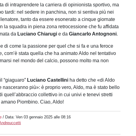
ta di intraprendere la carriera di opinionista sportivo, ma
o tardi: nel sedere in panchina, non si sentiva più nei
allenatore, tanto da essere esonerato a cinque giornate
on la squadra in piena zona retrocessione che fu affidata
rmata da
Luciano Chiarugi
e da
Giancarlo Antognoni
.
e di come la passione per quel che si fa e una feroce
, com’è stata quella che ha animato Aldo nel tentativo
fermarsi nel mondo del calcio, possono molto ma non
 il “giaguaro”
Luciano Castellini
ha detto che «di Aldo
 nasceranno più»: è proprio vero, Aldo, ma è stato bello
i quell’abbraccio collettivo in cui univi e tenevi stretti
he amano Piombino. Ciao, Aldo!
e
/ Data:
Ven 03 gennaio 2025 alle 08:16
Andreuccetti