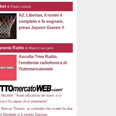
ket
di Paolo Lorenzi
A2. Libertas, il roster è
completo e fa sognare,
preso Jayvon Graves !!
ranta Radio
di Marco Ceccarini
Ascolta Tmw Radio,
l'emittente radiofonica di
Tuttomercatoweb
Nicoletti: "Kean alla prova del nove: o si
cra o fa capire chi è veramente"
Marcus Thuram, un contratto che scade fra due
Al Mondiale si è sentito Darmian