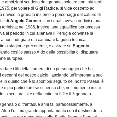
le ambizioni scudetto dei granata; solo tre anni più tardi,
 1975, per volere di
Gigi Radice
, si vide costretto ad
 navicella granata insieme a personaggi del calibro di
ni
e di
Angelo Cereser
, con i quali aveva condiviso una
a torinista; nel 1986, invece, una squalifica per omessa
va al periodo in cui allenava il Perugia convinse la
a a non indugiare e a cambiare la guida tecnica,
ttima stagione precedente, e a virare su
Eugenio
ivando così lo stesso Aldo della possibilità di disputare
one europea.
odare i fili della carriera di un personaggio che ha
ei decenni del nostro calcio, lasciando un’impronta a suo
e in quello che è lo sport più seguito nel nostro Paese, è
cile e più particolare se si pensa che, nel momento in cui
la scrittura, si è nella notte tra il 2 e il 3 gennaio.
 3 gennaio di trentadue anni fa, paradossalmente, a
Aldo l’ultimo grande appuntamento con il destino della
gonistica: era domenica e allo Stadio Artemio Franchi