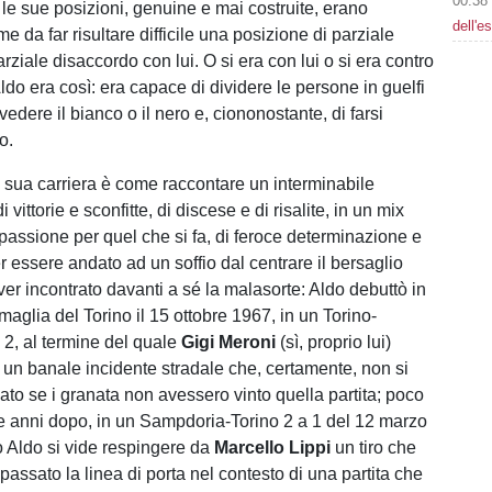
00:38
: le sue posizioni, genuine e mai costruite, erano
dell'e
e da far risultare difficile una posizione di parziale
rziale disaccordo con lui. O si era con lui o si era contro
Aldo era così: era capace di dividere le persone in guelfi
 vedere il bianco o il nero e, ciononostante, di farsi
o.
 sua carriera è come raccontare un interminabile
di vittorie e sconfitte, di discese e di risalite, in un mix
 passione per quel che si fa, di feroce determinazione e
r essere andato ad un soffio dal centrare il bersaglio
ver incontrato davanti a sé la malasorte: Aldo debuttò in
maglia del Torino il 15 ottobre 1967, in un Torino-
2, al termine del quale
Gigi Meroni
(sì, proprio lui)
n un banale incidente stradale che, certamente, non si
ato se i granata non avessero vinto quella partita; poco
 anni dopo, in un Sampdoria-Torino 2 a 1 del 12 marzo
o Aldo si vide respingere da
Marcello Lippi
un tiro che
passato la linea di porta nel contesto di una partita che