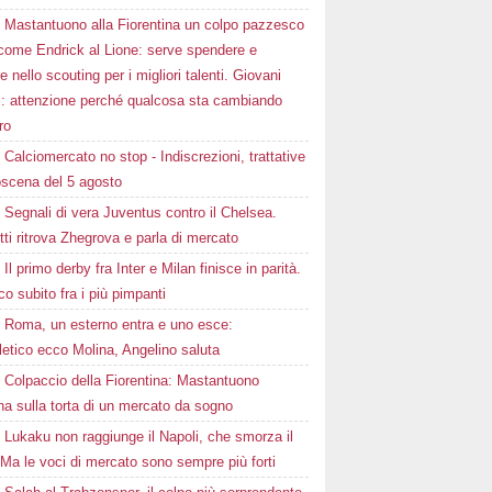
Mastantuono alla Fiorentina un colpo pazzesco
come Endrick al Lione: serve spendere e
e nello scouting per i migliori talenti. Giovani
ni: attenzione perché qualcosa sta cambiando
ro
Calciomercato no stop - Indiscrezioni, trattative
oscena del 5 agosto
Segnali di vera Juventus contro il Chelsea.
tti ritrova Zhegrova e parla di mercato
Il primo derby fra Inter e Milan finisce in parità.
o subito fra i più pimpanti
Roma, un esterno entra e uno esce:
tletico ecco Molina, Angelino saluta
Colpaccio della Fiorentina: Mastantuono
ina sulla torta di un mercato da sogno
Lukaku non raggiunge il Napoli, che smorza il
Ma le voci di mercato sono sempre più forti