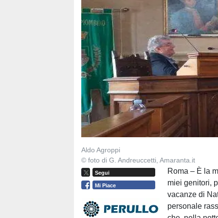
Aldo Agroppi
© foto di G. Andreuccetti, Amaranta.it
Roma – È la ma
Segui
miei genitori, 
Mi Piace
vacanze di Nat
personale rass
che, nella not