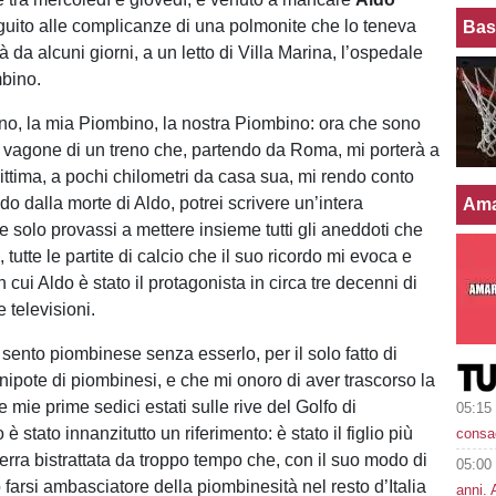
guito alle complicanze di una polmonite che lo teneva
Bas
à da alcuni giorni, a un letto di Villa Marina, l’ospedale
ombino.
o, la mia Piombino, la nostra Piombino: ora che sono
l vagone di un treno che, partendo da Roma, mi porterà a
ttima, a pochi chilometri da casa sua, mi rendo conto
do dalla morte di Aldo, potrei scrivere un’intera
Ama
e solo provassi a mettere insieme tutti gli aneddoti che
, tutte le partite di calcio che il suo ricordo mi evoca e
 in cui Aldo è stato il protagonista in circa tre decenni di
e televisioni.
sento piombinese senza esserlo, per il solo fatto di
 nipote di piombinesi, e che mi onoro di aver trascorso la
e mie prime sedici estati sulle rive del Golfo di
05:15
è stato innanzitutto un riferimento: è stato il figlio più
consa
 terra bistrattata da troppo tempo che, con il suo modo di
05:00
 farsi ambasciatore della piombinesità nel resto d’Italia
anni. 