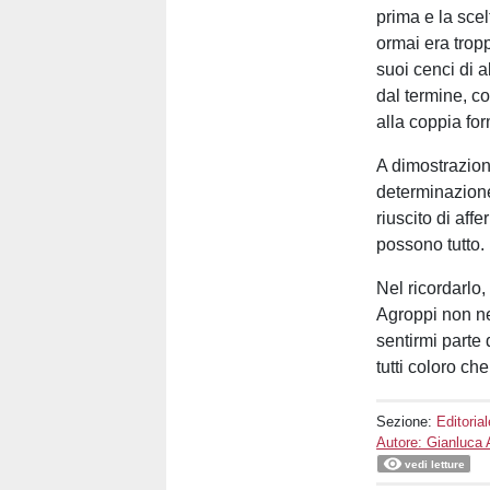
prima e la scel
ormai era tropp
suoi cenci di 
dal termine, c
alla coppia fo
A dimostrazion
determinazione
riuscito di af
possono tutto.
Nel ricordarlo,
Agroppi non ne
sentirmi parte d
tutti coloro c
Sezione:
Editorial
Autore: Gianluca 
vedi letture