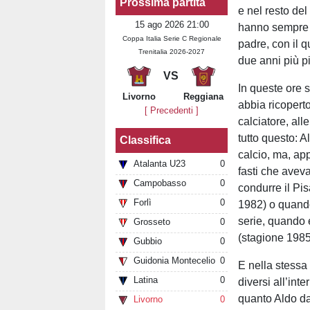
Prossima partita
e nel resto del
15 ago 2026 21:00
hanno sempre f
Coppa Italia Serie C Regionale
padre, con il 
Trenitalia 2026-2027
due anni più p
VS
In queste ore s
Livorno
Reggiana
abbia ricoperto 
[ Precedenti ]
calciatore, all
tutto questo: A
Classifica
calcio, ma, app
Atalanta U23
0
fasti che avev
Campobasso
0
condurre il Pi
Forlì
0
1982) o quando
serie, quando 
Grosseto
0
(stagione 198
Gubbio
0
Guidonia Montecelio
0
E nella stessa 
Latina
0
diversi all’int
quanto Aldo da
Livorno
0