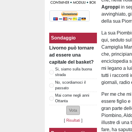
Agroppi
in se
avvinghiato, gi
della sua Pi
La sua Piombin
Sondaggio
qui, seduto su
Campiglia Mari
Livorno può tornare
che, principian
ad essere una
enciclopedia s
capitale del basket?
mi legano a lui
Si, siamo sulla buona
strada
tutti i racconti
giornali, radio 
No, scordiamoci il
passato
Per me che mi 
Mai come negli anni
essere figlio e
Ottanta
gran parte dell
Piombino, Aldo 
[
Risultati
]
illustre di una
fare, ha saputo