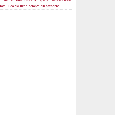
Salah al Trabzonspor, il colpo più sorprendente
state: il calcio turco sempre più attraente