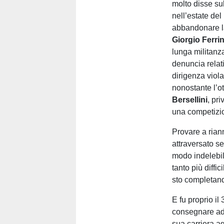
molto disse sul
nell’estate del
abbandonare la
Giorgio Ferri
lunga militanz
denuncia relati
dirigenza viol
nonostante l’o
Bersellini
, pr
una competizi
Provare a riann
attraversato s
modo indelebil
tanto più diffi
sto completando 
E fu proprio il
consegnare ad 
sua carriera a