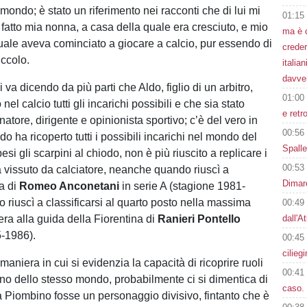
 mondo; è stato un riferimento nei racconti che di lui mi
01:15
atto mia nonna, a casa della quale era cresciuto, e mio
ma è 
quale aveva cominciato a giocare a calcio, pur essendo di
creder
iccolo.
italia
davve
i va dicendo da più parti che Aldo, figlio di un arbitro,
01:00
nel calcio tutti gli incarichi possibili e che sia stato
e retr
enatore, dirigente e opinionista sportivo; c’è del vero in
00:56
ldo ha ricoperto tutti i possibili incarichi nel mondo del
Spalle
esi gli scarpini al chiodo, non è più riuscito a replicare i
00:53
a vissuto da calciatore, neanche quando riuscì a
Dimarc
sa di
Romeo Anconetani
in serie A (stagione 1981-
 riuscì a classificarsi al quarto posto nella massima
00:49
era alla guida della Fiorentina di
Ranieri Pontello
dall'A
5-1986).
00:45
cilieg
maniera in cui si evidenzia la capacità di ricoprire ruoli
00:41
erno dello stesso mondo, probabilmente ci si dimentica di
caso. 
 Piombino fosse un personaggio divisivo, fintanto che è