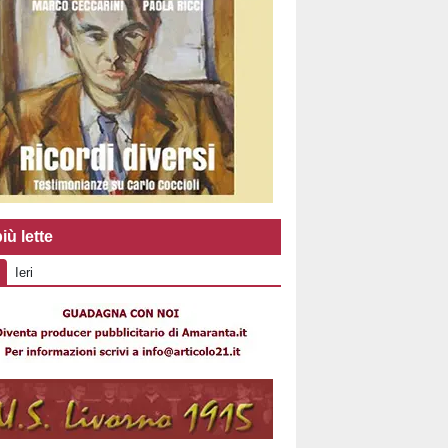
iù lette
Ieri