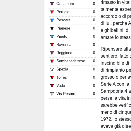
rimasto in vita
Ostiamare
0
talmente estrem
Perugia
0
accordo o di pa
Pescara
0
di lui, perché 
Pianese
0
e ghibellini, di
Pineto
0
amare lo stess
Ravenna
0
Ripensare alla
Reggiana
0
sentiero, fatto 
Sambenedettese
0
inscindibile di
Spezia
0
di rimpianto pe
grosso o per a
Torres
0
Serie A con la 
Vado
0
Sampdoria 4 a 
Vis Pesaro
0
perse la vita i
sarebbe verific
meno di cinque
1972, lo stess
aveva già oltre