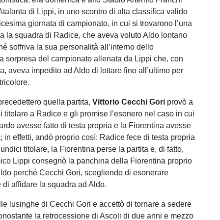
Atalanta di Lippi, in uno scontro di alta classifica valido
icesima giornata di campionato, in cui si trovarono l’una
ltra la squadra di Radice, che aveva voluto Aldo lontano
é soffriva la sua personalità all’interno dello
 la sorpresa del campionato allenata da Lippi che, con
a, aveva impedito ad Aldo di lottare fino all’ultimo per
tricolore.
precedettero quella partita,
Vittorio Cecchi Gori
provò a
i titolare a Radice e gli promise l’esonero nel caso in cui
ardo avesse fatto di testa propria e la Fiorentina avesse
a; in effetti, andò proprio così: Radice fece di testa propria
ndici titolare, la Fiorentina perse la partita e, di fatto,
ico Lippi consegnò la panchina della Fiorentina proprio
Aldo perché Cecchi Gori, scegliendo di esonerare
 di affidare la squadra ad Aldo.
lle lusinghe di Cecchi Gori e accettò di tornare a sedere
onostante la retrocessione di Ascoli di due anni e mezzo