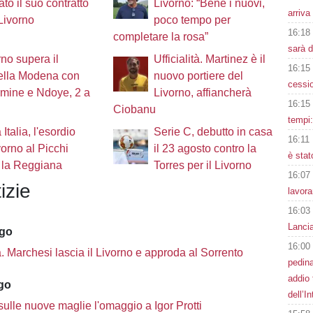
ato il suo contratto
Livorno: “Bene i nuovi,
arriva
 Livorno
poco tempo per
16:18
completare la rosa”
sarà 
rno supera il
Ufficialità. Martinez è il
16:15
ella Modena con
nuovo portiere del
cessio
mine e Ndoye, 2 a
Livorno, affiancherà
16:15
Ciobanu
tempi
Italia, l'esordio
Serie C, debutto in casa
16:11
vorno al Picchi
il 23 agosto contro la
è stat
 la Reggiana
Torres per il Livorno
16:07
izie
lavora
16:03
Lanci
ago
16:00
tà. Marchesi lascia il Livorno e approda al Sorrento
pedin
addio 
ago
dell’I
sulle nuove maglie l'omaggio a Igor Protti