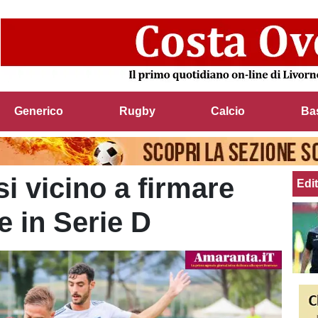
Generico
Rugby
Calcio
Ba
i vicino a firmare
Edit
e in Serie D