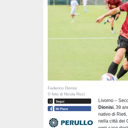
Federico Dionisi
© foto di Nicola Ricci
Livorno – Seco
Segui
Dionisi
, 39 an
Mi Piace
nativo di Rieti
nella città dei
ogni caso dest