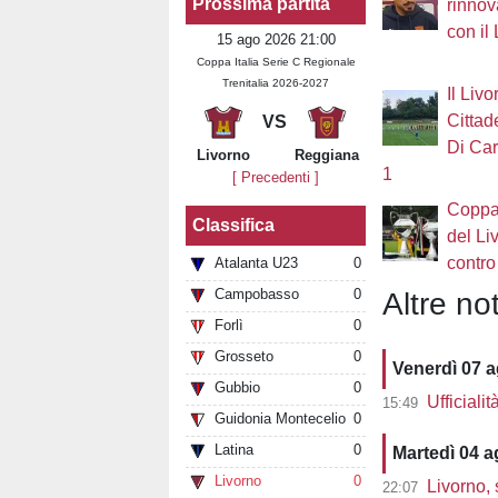
Prossima partita
rinnov
con il
15 ago 2026 21:00
Coppa Italia Serie C Regionale
Trenitalia 2026-2027
Il Livo
Cittad
VS
Di Car
Livorno
Reggiana
1
[ Precedenti ]
Coppa 
Classifica
del Li
contro
Atalanta U23
0
Campobasso
0
Altre not
Forlì
0
Grosseto
0
Venerdì 07 
Gubbio
0
Ufficiali
15:49
Guidonia Montecelio
0
Latina
0
Martedì 04 
Livorno
0
Livorno, 
22:07