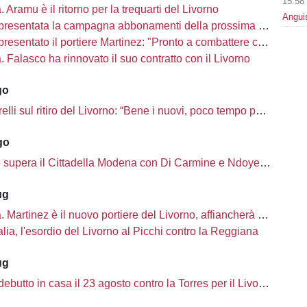
15:58
à. Aramu è il ritorno per la trequarti del Livorno
Angui
presentata la campagna abbonamenti della prossima stagione
sentato il portiere Martinez: "Pronto a combattere con i miei compagni"
tà. Falasco ha rinnovato il suo contratto con il Livorno
go
i sul ritiro del Livorno: “Bene i nuovi, poco tempo per completare la rosa”
go
o supera il Cittadella Modena con Di Carmine e Ndoye, 2 a 1
ug
à. Martinez è il nuovo portiere del Livorno, affiancherà Ciobanu
lia, l'esordio del Livorno al Picchi contro la Reggiana
ug
ebutto in casa il 23 agosto contro la Torres per il Livorno