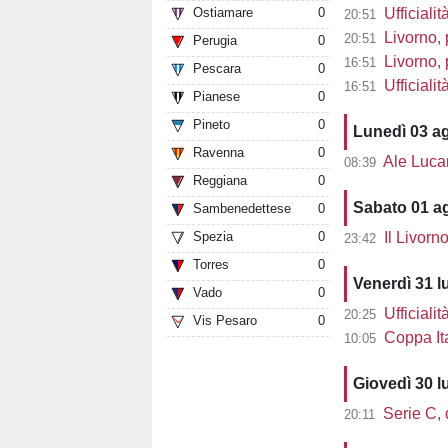
Ostiamare
0
Ufficialit
20:51
Livorno, 
20:51
Perugia
0
Livorno, pre
16:51
Pescara
0
Ufficiali
16:51
Pianese
0
Pineto
0
Lunedì 03 a
Ravenna
0
Ale Lucarell
08:39
Reggiana
0
Sabato 01 a
Sambenedettese
0
Spezia
0
Il Livorn
23:42
Torres
0
Venerdì 31 l
Vado
0
Ufficialit
20:25
Vis Pesaro
0
Coppa Ita
10:05
Giovedì 30 l
Serie C, d
20:11