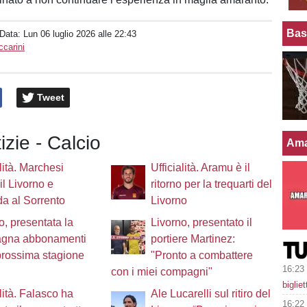
Bas
 Data:
Lun 06 luglio 2026 alle 22:43
carini
Tweet
izie - Calcio
Ama
alità. Marchesi
Ufficialità. Aramu è il
il Livorno e
ritorno per la trequarti del
a al Sorrento
Livorno
o, presentata la
Livorno, presentato il
gna abbonamenti
portiere Martinez:
prossima stagione
"Pronto a combattere
16:23
con i miei compagni"
biglie
alità. Falasco ha
Ale Lucarelli sul ritiro del
16:22