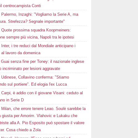
 il centrocampista Conti
Palermo, Inzaghi: "Vogliamo la Serie A, ma
dura. Strefezza? Segnale importante"
Quote prossima squadra Koopmeiners:
ne sempre più vicina, Napoli tra le ipotesi
Inter, i tre reduci dal Mondiale anticipano i
: al lavoro da domenica
Guai senza fine per Toney: il nazionale inglese
o incriminato per lesioni aggravate
Udinese, Collavino conferma: "Stiamo
ndo sul portiere". Ed elogia l'ex Lucca
Carpi, è addio con il giovane Visani: ceduto al
ano in Serie D
Milan, che errore tenere Leao. Soulè sarebbe la
a giusta per Amorim. Vlahovic e Lukaku che
triste alla A. Pio Esposito può spostare il valore
nter. Cosa chiedo a Zola