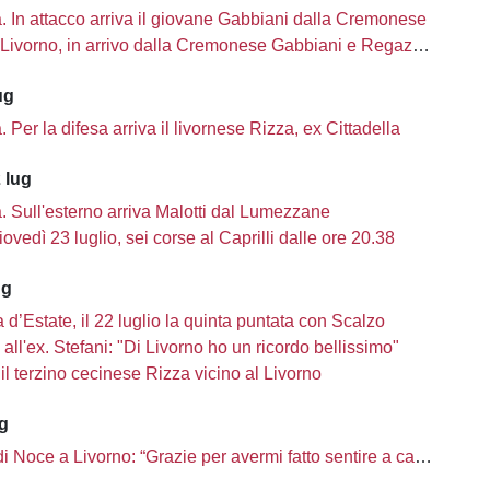
tà. In attacco arriva il giovane Gabbiani dalla Cremonese
Livorno, in arrivo dalla Cremonese Gabbiani e Regazzetti
ug
tà. Per la difesa arriva il livornese Rizza, ex Cittadella
 lug
tà. Sull'esterno arriva Malotti dal Lumezzane
iovedì 23 luglio, sei corse al Caprilli dalle ore 20.38
ug
d’Estate, il 22 luglio la quinta puntata con Scalzo
a all'ex. Stefani: "Di Livorno ho un ricordo bellissimo"
il terzino cecinese Rizza vicino al Livorno
ug
 di Noce a Livorno: “Grazie per avermi fatto sentire a casa”