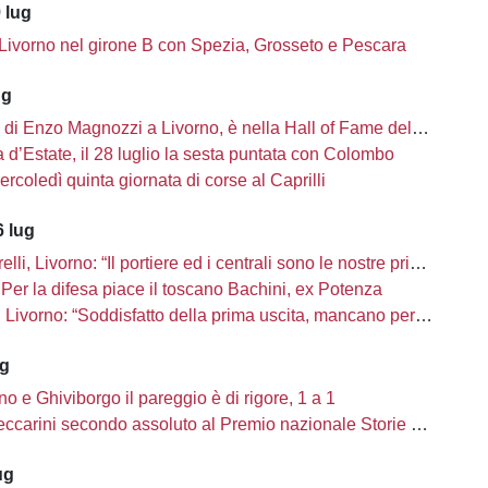
 lug
 Livorno nel girone B con Spezia, Grosseto e Pescara
ug
i di Enzo Magnozzi a Livorno, è nella Hall of Fame del calcio Usa
d’Estate, il 28 luglio la sesta puntata con Colombo
ercoledì quinta giornata di corse al Caprilli
 lug
li, Livorno: “Il portiere ed i centrali sono le nostre priorità”
Per la difesa piace il toscano Bachini, ex Potenza
ivorno: “Soddisfatto della prima uscita, mancano però una decina di innesti”
ug
no e Ghiviborgo il pareggio è di rigore, 1 a 1
carini secondo assoluto al Premio nazionale Storie di Sport
ug