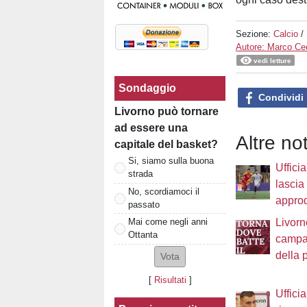
Sezione:
Calcio
/
Autore: Marco Cec
vedi letture
Sondaggio
Condividi
Livorno può tornare
ad essere una
Altre not
capitale del basket?
Si, siamo sulla buona
Uffici
strada
lascia 
No, scordiamoci il
approd
passato
Livorn
Mai come negli anni
Ottanta
campa
della 
[
Risultati
]
Uffici