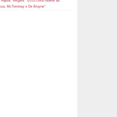
Napoli, Vergara: "Ecco cosa ruberei ad
ssa, McTominay e De Bruyne"