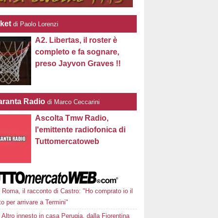
ket
di Paolo Lorenzi
A2. Libertas, il roster è
completo e fa sognare,
preso Jayvon Graves !!
ranta Radio
di Marco Ceccarini
Ascolta Tmw Radio,
l'emittente radiofonica di
Tuttomercatoweb
Roma, il racconto di Castro: "Ho comprato io il
tto per arrivare a Termini"
Altro innesto in casa Perugia, dalla Fiorentina