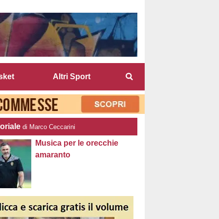
sket
Altri Sport
oriale
di Marco Ceccarini
Musica per le orecchie
amaranto