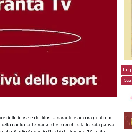
Le p
Oggi
ore delle tifose e dei tifosi amaranto è ancora gonfio per
uello contro la Ternana, che, complice la forzata pausa
a allo Stadio Armando Picchi dal lontano 27 aprile