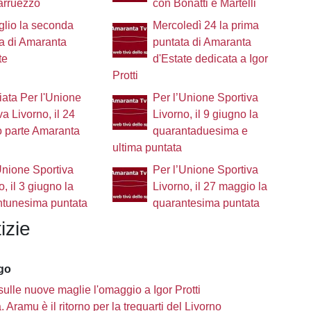
arruezzo
con Bonatti e Martelli
luglio la seconda
Mercoledì 24 la prima
a di Amaranta
puntata di Amaranta
te
d'Estate dedicata a Igor
Protti
iata Per l'Unione
Per l’Unione Sportiva
va Livorno, il 24
Livorno, il 9 giugno la
o parte Amaranta
quarantaduesima e
ultima puntata
Unione Sportiva
Per l’Unione Sportiva
o, il 3 giugno la
Livorno, il 27 maggio la
ntunesima puntata
quarantesima puntata
izie
ago
sulle nuove maglie l'omaggio a Igor Protti
à. Aramu è il ritorno per la trequarti del Livorno