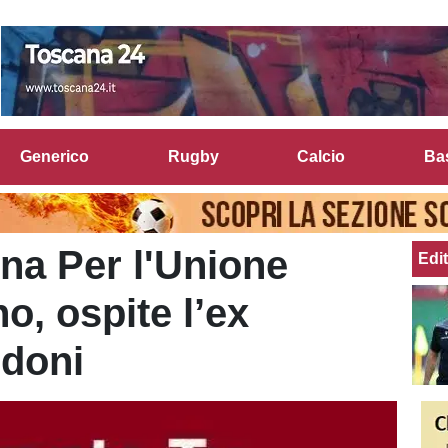
Generico
Rugby
Calcio
Ba
rna Per l'Unione
Edit
o, ospite l’ex
ndoni