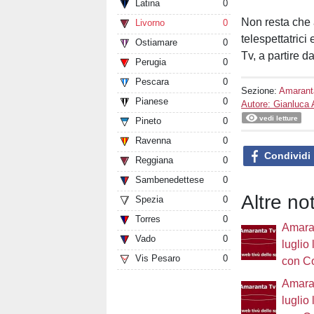
Latina
0
Non resta che 
Livorno
0
telespettatrici
Ostiamare
0
Tv, a partire d
Perugia
0
Pescara
0
Sezione:
Amarant
Pianese
0
Autore: Gianluca 
vedi letture
Pineto
0
Ravenna
0
Condividi
Reggiana
0
Sambenedettese
0
Altre no
Spezia
0
Torres
0
Amaran
Vado
0
luglio
Vis Pesaro
0
con C
Amaran
luglio