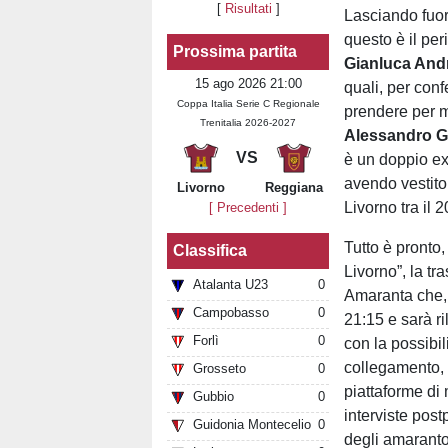
[
Risultati
]
Lasciando fuori
questo è il pe
Prossima partita
Gianluca And
15 ago 2026 21:00
quali, per conf
Coppa Italia Serie C Regionale
prendere per m
Trenitalia 2026-2027
Alessandro G
VS
è un doppio ex
avendo vestito 
Livorno
Reggiana
Livorno tra il 
[ Precedenti ]
Tutto è pronto,
Classifica
Livorno”, la tr
Atalanta U23
0
Amaranta che, 
Campobasso
0
21:15 e sarà r
Forlì
0
con la possibili
collegamento, 
Grosseto
0
piattaforme di
Gubbio
0
interviste post
Guidonia Montecelio
0
degli amaranto