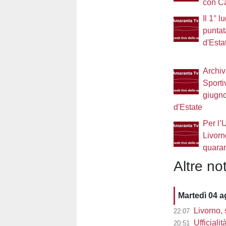
con C
Il 1° 
puntat
d'Esta
Archiv
Sporti
giugn
d'Estate
Per l’
Livorn
quara
Altre not
Martedì 04 
Livorno, 
22:07
Ufficialit
20:51