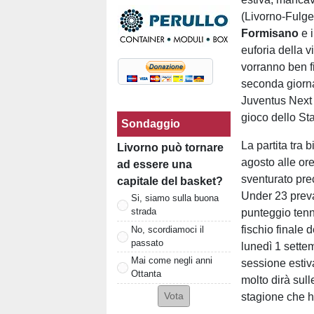
(Livorno-Fulge
Formisano
e 
euforia della v
vorranno ben fi
seconda giorna
Juventus Next 
gioco dello St
Sondaggio
La partita tra
Livorno può tornare
agosto alle or
ad essere una
sventurato pre
capitale del basket?
Under 23 preva
Si, siamo sulla buona
strada
punteggio tenni
fischio finale 
No, scordiamoci il
passato
lunedì 1 settem
Mai come negli anni
sessione estiva
Ottanta
molto dirà sul
stagione che h