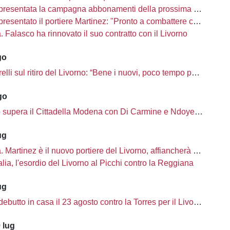
presentata la campagna abbonamenti della prossima stagione
sentato il portiere Martinez: "Pronto a combattere con i miei compagni"
tà. Falasco ha rinnovato il suo contratto con il Livorno
go
i sul ritiro del Livorno: “Bene i nuovi, poco tempo per completare la rosa”
go
o supera il Cittadella Modena con Di Carmine e Ndoye, 2 a 1
ug
à. Martinez è il nuovo portiere del Livorno, affiancherà Ciobanu
lia, l'esordio del Livorno al Picchi contro la Reggiana
ug
ebutto in casa il 23 agosto contro la Torres per il Livorno
 lug