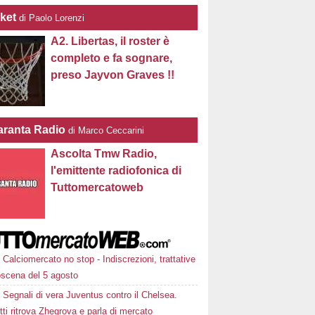
ket
di Paolo Lorenzi
A2. Libertas, il roster è
completo e fa sognare,
preso Jayvon Graves !!
ranta Radio
di Marco Ceccarini
Ascolta Tmw Radio,
l'emittente radiofonica di
Tuttomercatoweb
Calciomercato no stop - Indiscrezioni, trattative
oscena del 5 agosto
Segnali di vera Juventus contro il Chelsea.
tti ritrova Zhegrova e parla di mercato