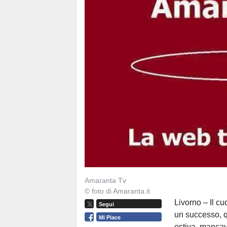
Amaranta Tv
© foto di Amaranta.it
Livorno – Il cu
Segui
un successo, q
Mi Piace
estiva, mancav