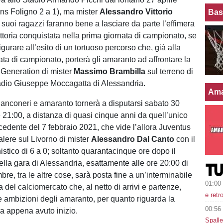
ns Foligno 2 a 1), ma mister
Alessandro Vittorio
Bas
i suoi ragazzi faranno bene a lasciare da parte l’effimera
ittoria conquistata nella prima giornata di campionato, se
gurare all’esito di un tortuoso percorso che, già alla
ta di campionato, porterà gli amaranto ad affrontare la
Generation di mister
Massimo Brambilla
sul terreno di
adio Giuseppe Moccagatta di Alessandria.
Ama
 bianconeri e amaranto tornerà a disputarsi sabato 30
e 21:00, a distanza di quasi cinque anni da quell’unico
cedente del 7 febbraio 2021, che vide l’allora Juventus
lere sul Livorno di mister
Alessandro Dal Canto
con il
stico di 6 a 0; soltanto quarantacinque ore dopo il
della gara di Alessandria, esattamente alle ore 20:00 di
bre, tra le altre cose, sarà posta fine a un’interminabile
01:00
 del calciomercato che, al netto di arrivi e partenze,
e retr
le ambizioni degli amaranto, per quanto riguarda la
00:56
a appena avuto inizio.
Spalle