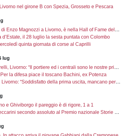
 Livorno nel girone B con Spezia, Grosseto e Pescara
ug
i di Enzo Magnozzi a Livorno, è nella Hall of Fame del calcio Usa
d’Estate, il 28 luglio la sesta puntata con Colombo
ercoledì quinta giornata di corse al Caprilli
 lug
li, Livorno: “Il portiere ed i centrali sono le nostre priorità”
Per la difesa piace il toscano Bachini, ex Potenza
ivorno: “Soddisfatto della prima uscita, mancano però una decina di innesti”
ug
no e Ghiviborgo il pareggio è di rigore, 1 a 1
carini secondo assoluto al Premio nazionale Storie di Sport
ug
tà. In attacco arriva il giovane Gabbiani dalla Cremonese