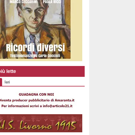
iù lette
Ieri