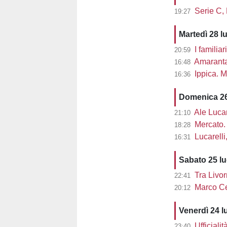
Serie C,
19:27
Martedì 28 l
I familiar
20:59
Amaranta 
16:48
Ippica. M
16:36
Domenica 26
Ale Lucarel
21:10
Mercato. 
18:28
Lucarelli, L
16:31
Sabato 25 l
Tra Livor
22:41
Marco Cec
20:12
Venerdì 24 l
Ufficiali
23:40