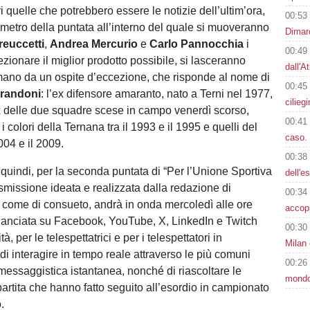
 quelle che potrebbero essere le notizie dell’ultim’ora,
00:53
rimetro della puntata all’interno del quale si muoveranno
Dimarc
reuccetti
,
Andrea Mercurio
e
Carlo Pannocchia
i
00:49
ezionare il miglior prodotto possibile, si lasceranno
dall'A
ano da un ospite d’eccezione, che risponde al nome di
00:45
randoni
: l’ex difensore amaranto, nato a Terni nel 1977,
cilieg
 delle due squadre scese in campo venerdì scorso,
00:41
i colori della Ternana tra il 1993 e il 1995 e quelli del
caso. 
2004 e il 2009.
00:38
 quindi, per la seconda puntata di “Per l’Unione Sportiva
dell'e
asmissione ideata e realizzata dalla redazione di
00:34
come di consueto, andrà in onda mercoledì alle ore
accop
ilanciata su Facebook, YouTube, X, LinkedIn e Twitch
00:30
tà, per le telespettatrici e per i telespettatori in
Milan 
di interagire in tempo reale attraverso le più comuni
00:26
 messaggistica istantanea, nonché di riascoltare le
mondo
partita che hanno fatto seguito all’esordio in campionato
.