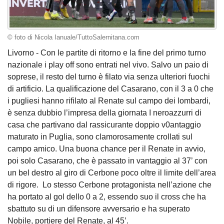
© foto di Nicola Ianuale/TuttoSalernitana.com
Livorno - Con le partite di ritorno e la fine del primo turno
nazionale i play off sono entrati nel vivo. Salvo un paio di
soprese, il resto del turno è filato via senza ulteriori fuochi
di artificio. La qualificazione del Casarano, con il 3 a 0 che
i pugliesi hanno rifilato al Renate sul campo dei lombardi,
è senza dubbio l’impresa della giornata I neroazzurri di
casa che partivano dal rassicurante doppio v0antaggio
maturato in Puglia, sono clamorosamente crollati sul
campo amico. Una buona chance per il Renate in avvio,
poi solo Casarano, che è passato in vantaggio al 37’ con
un bel destro al giro di Cerbone poco oltre il limite dell’area
di rigore. Lo stesso Cerbone protagonista nell’azione che
ha portato al gol dello 0 a 2, essendo suo il cross che ha
sbattuto su di un difensore avversario e ha superato
Nobile, portiere del Renate, al 45’.