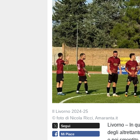
Il Livorno 2024-25
© foto di Nicola Ricci, Amaranta.it
Livorno – In qu
Segui
degli altrettan
Mi Piace
e poi smentite,