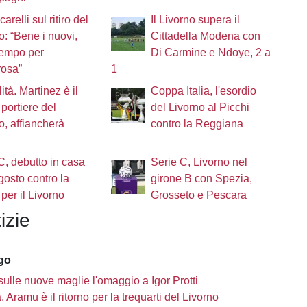
arelli sul ritiro del
Il Livorno supera il
o: “Bene i nuovi,
Cittadella Modena con
tempo per
Di Carmine e Ndoye, 2 a
rosa”
1
lità. Martinez è il
Coppa Italia, l'esordio
portiere del
del Livorno al Picchi
o, affiancherà
contro la Reggiana
C, debutto in casa
Serie C, Livorno nel
agosto contro la
girone B con Spezia,
 per il Livorno
Grosseto e Pescara
izie
ago
sulle nuove maglie l'omaggio a Igor Protti
à. Aramu è il ritorno per la trequarti del Livorno