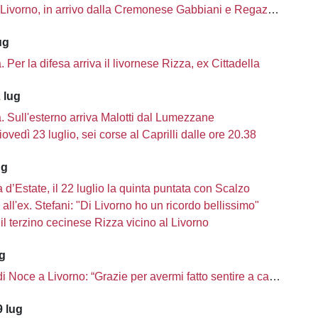
Livorno, in arrivo dalla Cremonese Gabbiani e Regazzetti
ug
tà. Per la difesa arriva il livornese Rizza, ex Cittadella
 lug
tà. Sull'esterno arriva Malotti dal Lumezzane
iovedì 23 luglio, sei corse al Caprilli dalle ore 20.38
ug
d’Estate, il 22 luglio la quinta puntata con Scalzo
a all'ex. Stefani: "Di Livorno ho un ricordo bellissimo"
il terzino cecinese Rizza vicino al Livorno
ug
 di Noce a Livorno: “Grazie per avermi fatto sentire a casa”
 lug