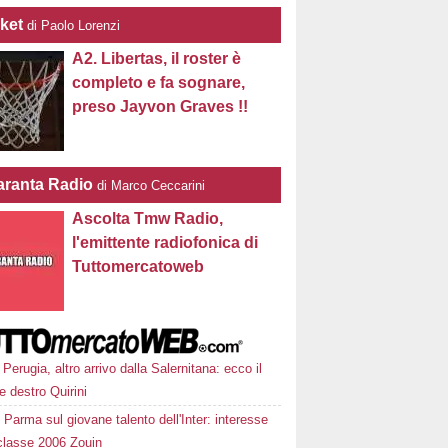
ket
di Paolo Lorenzi
A2. Libertas, il roster è
completo e fa sognare,
preso Jayvon Graves !!
ranta Radio
di Marco Ceccarini
Ascolta Tmw Radio,
l'emittente radiofonica di
Tuttomercatoweb
Perugia, altro arrivo dalla Salernitana: ecco il
le destro Quirini
Parma sul giovane talento dell'Inter: interesse
 classe 2006 Zouin