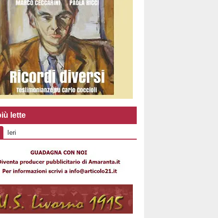
iù lette
Ieri