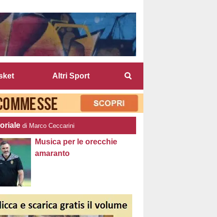
sket
Altri Sport
oriale
di Marco Ceccarini
Musica per le orecchie
amaranto