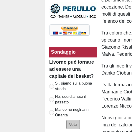
eccezione. Do
molti di questi
l’elenco dei c
Tra coloro che
spiccano i nomi
Giacomo Risal
Sondaggio
Malva, Federi
Livorno può tornare
Tra gli incert
ad essere una
Danko Ciobanu 
capitale del basket?
Si, siamo sulla buona
Dalla formazion
strada
Marinari e Cio
No, scordiamoci il
Federico Valli
passato
Lorenzo Niccol
Mai come negli anni
Ottanta
Nuovi giocator
inizi del calci
momento sembr