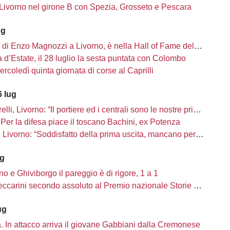
 Livorno nel girone B con Spezia, Grosseto e Pescara
ug
i di Enzo Magnozzi a Livorno, è nella Hall of Fame del calcio Usa
d’Estate, il 28 luglio la sesta puntata con Colombo
ercoledì quinta giornata di corse al Caprilli
 lug
li, Livorno: “Il portiere ed i centrali sono le nostre priorità”
Per la difesa piace il toscano Bachini, ex Potenza
ivorno: “Soddisfatto della prima uscita, mancano però una decina di innesti”
ug
no e Ghiviborgo il pareggio è di rigore, 1 a 1
carini secondo assoluto al Premio nazionale Storie di Sport
ug
tà. In attacco arriva il giovane Gabbiani dalla Cremonese