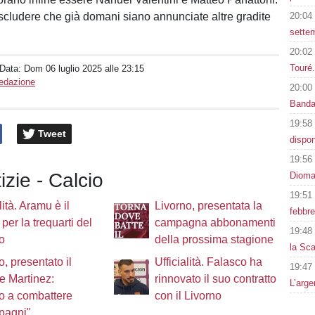
cludere che già domani siano annunciate altre gradite
20:04
settem
20:02
Touré
 Data:
Dom 06 luglio 2025 alle 23:15
Redazione
20:00
Band
19:58
Tweet
dispon
19:56
izie - Calcio
Dioman
19:51
lità. Aramu è il
Livorno, presentata la
febbre
 per la trequarti del
campagna abbonamenti
19:48
o
della prossima stagione
la Sca
o, presentato il
Ufficialità. Falasco ha
19:47
re Martinez:
rinnovato il suo contratto
L’arge
o a combattere
con il Livorno
pagni"