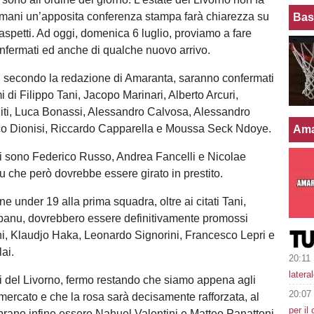
mani un’apposita conferenza stampa farà chiarezza su
Bas
 aspetti. Ad oggi, domenica 6 luglio, proviamo a fare
onfermati ed anche di qualche nuovo arrivo.
, secondo la redazione di Amaranta, saranno confermati
 di Filippo Tani, Jacopo Marinari, Alberto Arcuri,
iti, Luca Bonassi, Alessandro Calvosa, Alessandro
co Dionisi, Riccardo Capparella e Moussa Seck Ndoye.
Ama
i vi sono Federico Russo, Andrea Fancelli e Nicolae
che però dovrebbe essere girato in prestito.
e under 19 alla prima squadra, oltre ai citati Tani,
banu, dovrebbero essere definitivamente promossi
ni, Klaudjo Haka, Leonardo Signorini, Francesco Lepri e
ai.
20:11
latera
i del Livorno, fermo restando che siamo appena agli
20:07
omercato e che la rosa sarà decisamente rafforzata, al
per il
ano infine essere Nahuel Valentini e Matteo Panattoni.