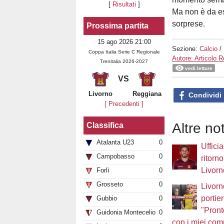
[
Risultati
]
Ma non è da es
sorprese.
Prossima partita
15 ago 2026 21:00
Sezione:
Calcio
/
Coppa Italia Serie C Regionale
Autore: Articolo 
Trenitalia 2026-2027
vedi letture
VS
Livorno
Reggiana
Condividi
[ Precedenti ]
Altre not
Classifica
Atalanta U23
0
Ufficia
Campobasso
0
ritorno
Livorn
Forlì
0
Grosseto
0
Livorn
portie
Gubbio
0
"Pront
Guidonia Montecelio
0
con i miei com