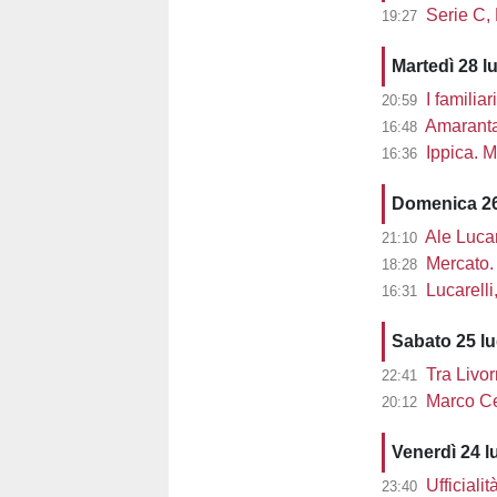
Serie C,
19:27
Martedì 28 l
I familiar
20:59
Amaranta 
16:48
Ippica. M
16:36
Domenica 26
Ale Lucarel
21:10
Mercato. 
18:28
Lucarelli, L
16:31
Sabato 25 l
Tra Livor
22:41
Marco Cec
20:12
Venerdì 24 l
Ufficiali
23:40