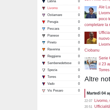
Latina
0
Ale Luc
Livorno
0
Livorn
Ostiamare
0
poco 
Perugia
0
completare la 
Pescara
0
Ufficia
Pianese
0
nuovo 
Pineto
0
Livorn
Ravenna
0
Ciobanu
Reggiana
0
Serie 
Sambenedettese
0
il 23 
Torres
Spezia
0
Torres
0
Altre not
Vado
0
Vis Pesaro
0
Martedì 04 
Livorno, 
22:07
Ufficialit
20:51