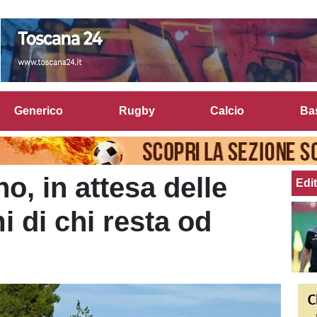
Generico
Rugby
Calcio
Ba
o, in attesa delle
Edit
mi di chi resta od