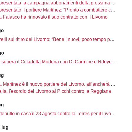
presentata la campagna abbonamenti della prossima stagione
sentato il portiere Martinez: "Pronto a combattere con i miei compagni"
tà. Falasco ha rinnovato il suo contratto con il Livorno
go
i sul ritiro del Livorno: “Bene i nuovi, poco tempo per completare la rosa”
go
o supera il Cittadella Modena con Di Carmine e Ndoye, 2 a 1
ug
à. Martinez è il nuovo portiere del Livorno, affiancherà Ciobanu
lia, l'esordio del Livorno al Picchi contro la Reggiana
ug
ebutto in casa il 23 agosto contro la Torres per il Livorno
 lug