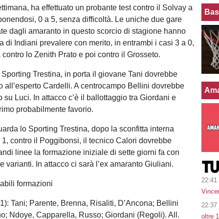
settimana, ha effettuato un probante test contro il Solvay a
Bas
nendosi, 0 a 5, senza difficoltà. Le uniche due gare
tate dagli amaranto in questo scorcio di stagione hanno
a di Indiani prevalere con merito, in entrambi i casi 3 a 0,
 contro lo Zenith Prato e poi contro il Grosseto.
 Sporting Trestina, in porta il giovane Tani dovrebbe
to all’esperto Cardelli. A centrocampo Bellini dovrebbe
Ama
 su Luci. In attacco c’è il ballottaggio tra Giordani e
primo probabilmente favorio.
arda lo Sporting Trestina, dopo la sconfitta interna
a 1, contro il Poggibonsi, il tecnico Calori dovrebbe
andi linee la formazione iniziale di sette giorni fa con
 varianti. In attacco ci sarà l’ex amaranto Giuliani.
22:41
abili formazioni
Vince
1): Tani; Parente, Brenna, Risaliti, D’Ancona; Bellini
22:37
no; Ndoye, Capparella, Russo; Giordani (Regoli). All.
oltre 