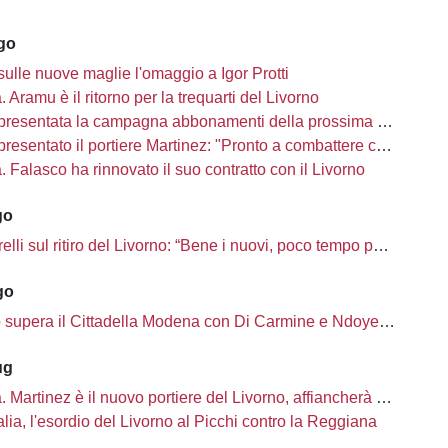
ago
sulle nuove maglie l'omaggio a Igor Protti
à. Aramu è il ritorno per la trequarti del Livorno
presentata la campagna abbonamenti della prossima stagione
sentato il portiere Martinez: "Pronto a combattere con i miei compagni"
tà. Falasco ha rinnovato il suo contratto con il Livorno
go
i sul ritiro del Livorno: “Bene i nuovi, poco tempo per completare la rosa”
go
o supera il Cittadella Modena con Di Carmine e Ndoye, 2 a 1
ug
à. Martinez è il nuovo portiere del Livorno, affiancherà Ciobanu
lia, l'esordio del Livorno al Picchi contro la Reggiana