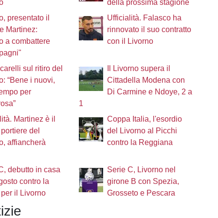
o
della prossima stagione
o, presentato il
Ufficialità. Falasco ha
re Martinez:
rinnovato il suo contratto
o a combattere
con il Livorno
pagni"
arelli sul ritiro del
Il Livorno supera il
o: “Bene i nuovi,
Cittadella Modena con
tempo per
Di Carmine e Ndoye, 2 a
rosa”
1
lità. Martinez è il
Coppa Italia, l'esordio
portiere del
del Livorno al Picchi
o, affiancherà
contro la Reggiana
C, debutto in casa
Serie C, Livorno nel
agosto contro la
girone B con Spezia,
 per il Livorno
Grosseto e Pescara
izie