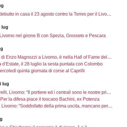
ug
ebutto in casa il 23 agosto contro la Torres per il Livorno
 lug
 Livorno nel girone B con Spezia, Grosseto e Pescara
ug
i di Enzo Magnozzi a Livorno, è nella Hall of Fame del calcio Usa
d’Estate, il 28 luglio la sesta puntata con Colombo
ercoledì quinta giornata di corse al Caprilli
 lug
li, Livorno: “Il portiere ed i centrali sono le nostre priorità”
Per la difesa piace il toscano Bachini, ex Potenza
ivorno: “Soddisfatto della prima uscita, mancano però una decina di innesti”
ug