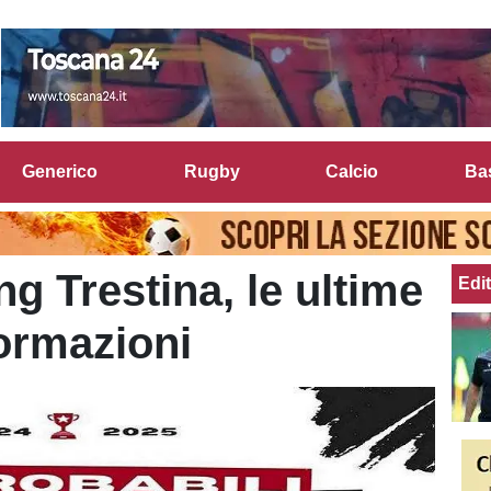
Generico
Rugby
Calcio
Ba
g Trestina, le ultime
Edit
formazioni