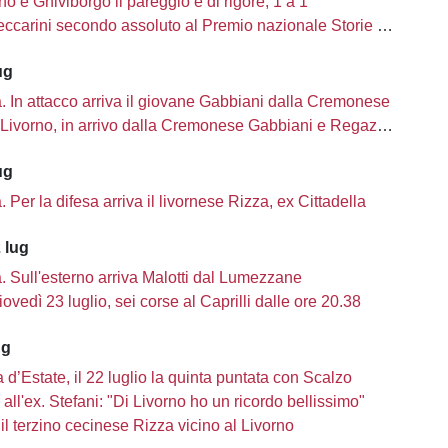
no e Ghiviborgo il pareggio è di rigore, 1 a 1
carini secondo assoluto al Premio nazionale Storie di Sport
ug
tà. In attacco arriva il giovane Gabbiani dalla Cremonese
Livorno, in arrivo dalla Cremonese Gabbiani e Regazzetti
ug
tà. Per la difesa arriva il livornese Rizza, ex Cittadella
 lug
tà. Sull'esterno arriva Malotti dal Lumezzane
iovedì 23 luglio, sei corse al Caprilli dalle ore 20.38
ug
d’Estate, il 22 luglio la quinta puntata con Scalzo
a all'ex. Stefani: "Di Livorno ho un ricordo bellissimo"
il terzino cecinese Rizza vicino al Livorno