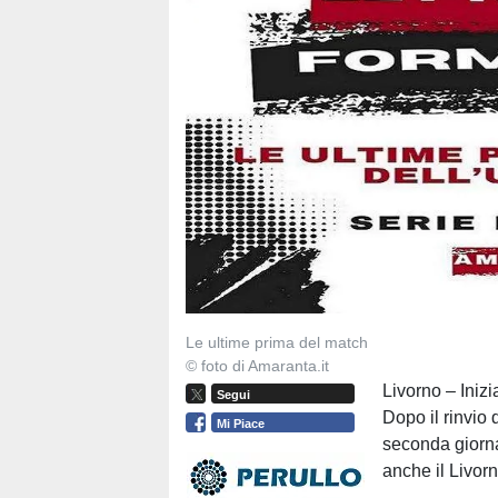
Le ultime prima del match
© foto di Amaranta.it
Livorno – Inizi
Segui
Dopo il rinvio
Mi Piace
seconda giorn
anche il Livorn