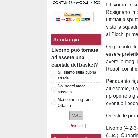
Il Livorno, in 
Rosignano impo
ufficiali dispu
visto la squadr
al Picchi prima
Sondaggio
Oggi, contro lo
Livorno può tornare
essere preferi
ad essere una
avere la meglio
capitale del basket?
Regoli con il 
Si, siamo sulla buona
strada
Per quanto rigu
No, scordiamoci il
all’esordio, 0 
passato
riproporre a gr
Mai come negli anni
eventuali poche
Ottanta
Queste le prob
[
Risultati
]
Livorno (4-2-3-
(Luci), Currari