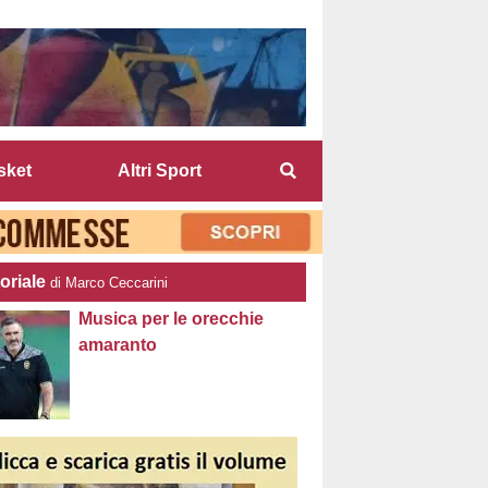
sket
Altri Sport
oriale
di Marco Ceccarini
Musica per le orecchie
amaranto