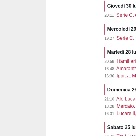
Giovedì 30 l
Serie C, d
20:11
Mercoledì 29
Serie C,
19:27
Martedì 28 l
I familiar
20:59
Amaranta 
16:48
Ippica. M
16:36
Domenica 26
Ale Lucarel
21:10
Mercato. 
18:28
Lucarelli, L
16:31
Sabato 25 l