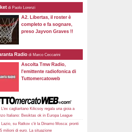
ket
di Paolo Lorenzi
A2. Libertas, il roster è
completo e fa sognare,
preso Jayvon Graves !!
ranta Radio
di Marco Ceccarini
Ascolta Tmw Radio,
l'emittente radiofonica di
Tuttomercatoweb
L'ex cagliaritano Kilicsoy regala una gioia a
nzo Italiano: Besiktas ok in Europa League
Lazio, su Ratkov c'è la Dinamo Mosca: pronti
15 milioni di euro. La situazione