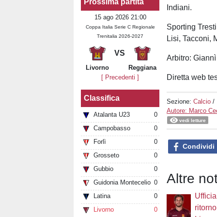
Prossima partita
Indiani.
15 ago 2026 21:00
Sporting Tresti
Coppa Italia Serie C Regionale
Trenitalia 2026-2027
Lisi, Tacconi, 
VS
Arbitro: Giannì
Livorno
Reggiana
Diretta web tes
[ Precedenti ]
Classifica
Sezione:
Calcio
/
Autore: Marco Cec
Atalanta U23
0
vedi letture
Campobasso
0
Forlì
0
Condividi
Grosseto
0
Gubbio
0
Altre not
Guidonia Montecelio
0
Ufficia
Latina
0
ritorno
Livorno
0