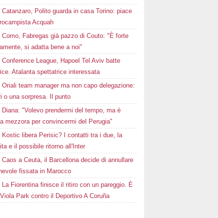
Catanzaro, Polito guarda in casa Torino: piace
ntrocampista Acquah
Como, Fabregas già pazzo di Couto: "È forte
amente, si adatta bene a noi"
Conference League, Hapoel Tel Aviv batte
ce. Atalanta spettatrice interessata
Oriali team manager ma non capo delegazione:
i o una sorpresa. Il punto
Diana: "Volevo prendermi del tempo, ma è
ta mezzora per convincermi del Perugia"
Kostic libera Perisic? I contatti tra i due, la
ta e il possibile ritorno all'Inter
Caos a Ceuta, il Barcellona decide di annullare
hevole fissata in Marocco
La Fiorentina finisce il ritiro con un pareggio. È
 Viola Park contro il Deportivo A Coruña