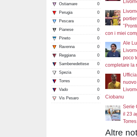
Livorn
Ostiamare
0
Livorn
Perugia
0
portie
Pescara
0
"Pront
Pianese
0
con i miei com
Pineto
0
Ale Luc
Ravenna
0
Livorn
Reggiana
0
poco 
Sambenedettese
0
completare la 
Spezia
0
Ufficia
Torres
0
nuovo 
Livorn
Vado
0
Ciobanu
Vis Pesaro
0
Serie 
il 23 
Torres
Altre not