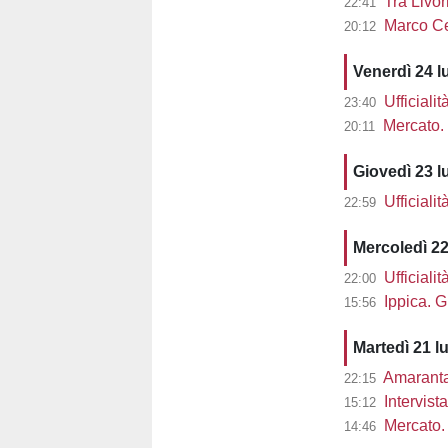
Tra Livor
22:41
Marco Cec
20:12
Venerdì 24 l
Ufficiali
23:40
Mercato. 
20:11
Giovedì 23 l
Ufficiali
22:59
Mercoledì 22
Ufficiali
22:00
Ippica. G
15:56
Martedì 21 l
Amaranta 
22:15
Intervist
15:12
Mercato. 
14:46