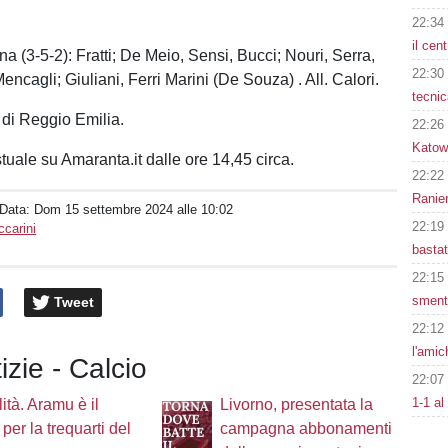
22:34
il ce
na (3-5-2): Fratti; De Meio, Sensi, Bucci; Nouri, Serra,
22:30
Mencagli; Giuliani, Ferri Marini (De Souza) . All. Calori.
tecnic
 di Reggio Emilia.
22:26
Katowi
tuale su Amaranta.it dalle ore 14,45 circa.
22:22
Ranier
 Data:
Dom 15 settembre 2024 alle 10:02
22:19
carini
basta
22:15
smenti
Tweet
22:12
l'amic
izie - Calcio
22:07
1-1 al
lità. Aramu è il
Livorno, presentata la
 per la trequarti del
campagna abbonamenti