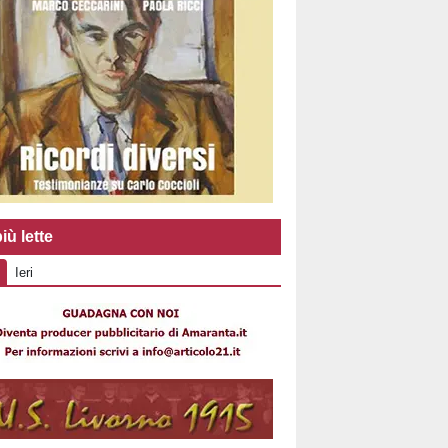
iù lette
Ieri