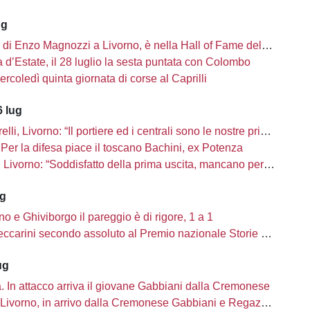
ug
i di Enzo Magnozzi a Livorno, è nella Hall of Fame del calcio Usa
d’Estate, il 28 luglio la sesta puntata con Colombo
ercoledì quinta giornata di corse al Caprilli
 lug
li, Livorno: “Il portiere ed i centrali sono le nostre priorità”
Per la difesa piace il toscano Bachini, ex Potenza
ivorno: “Soddisfatto della prima uscita, mancano però una decina di innesti”
ug
no e Ghiviborgo il pareggio è di rigore, 1 a 1
carini secondo assoluto al Premio nazionale Storie di Sport
ug
tà. In attacco arriva il giovane Gabbiani dalla Cremonese
Livorno, in arrivo dalla Cremonese Gabbiani e Regazzetti