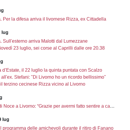
ug
tà. Per la difesa arriva il livornese Rizza, ex Cittadella
 lug
tà. Sull'esterno arriva Malotti dal Lumezzane
iovedì 23 luglio, sei corse al Caprilli dalle ore 20.38
ug
d’Estate, il 22 luglio la quinta puntata con Scalzo
a all'ex. Stefani: "Di Livorno ho un ricordo bellissimo"
il terzino cecinese Rizza vicino al Livorno
ug
 di Noce a Livorno: “Grazie per avermi fatto sentire a casa”
 lug
il programma delle amichevoli durante il ritiro di Fanano