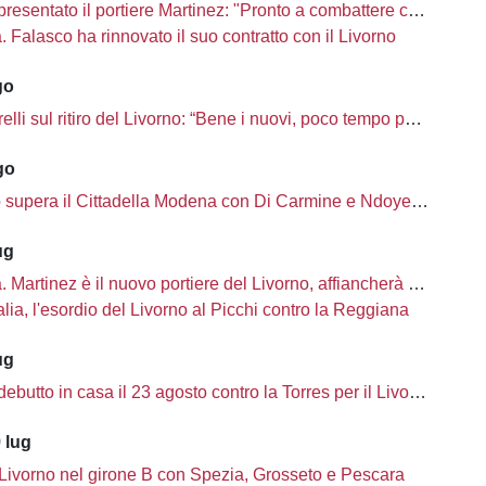
sentato il portiere Martinez: "Pronto a combattere con i miei compagni"
tà. Falasco ha rinnovato il suo contratto con il Livorno
go
i sul ritiro del Livorno: “Bene i nuovi, poco tempo per completare la rosa”
go
o supera il Cittadella Modena con Di Carmine e Ndoye, 2 a 1
ug
à. Martinez è il nuovo portiere del Livorno, affiancherà Ciobanu
lia, l'esordio del Livorno al Picchi contro la Reggiana
ug
ebutto in casa il 23 agosto contro la Torres per il Livorno
 lug
 Livorno nel girone B con Spezia, Grosseto e Pescara