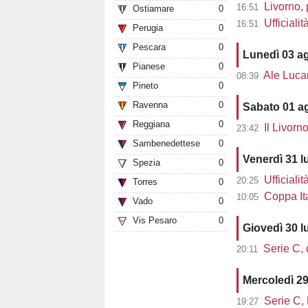
Livorno, pre
16:51
Ostiamare
0
Ufficiali
16:51
Perugia
0
Pescara
0
Lunedì 03 a
Pianese
0
Ale Lucarell
08:39
Pineto
0
Ravenna
0
Sabato 01 a
Reggiana
0
Il Livorn
23:42
Sambenedettese
0
Venerdì 31 l
Spezia
0
Ufficialit
20:25
Torres
0
Coppa Ita
10:05
Vado
0
Vis Pesaro
0
Giovedì 30 l
Serie C, d
20:11
Mercoledì 29
Serie C,
19:27