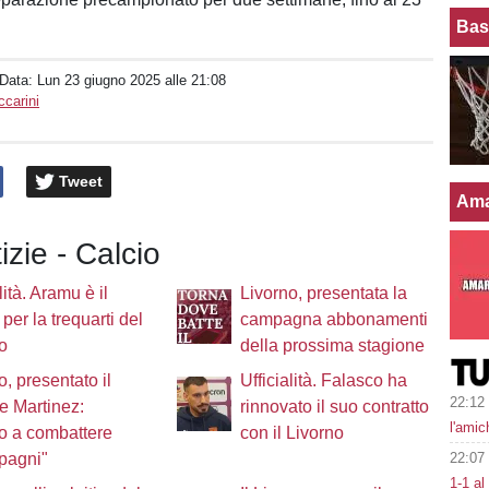
Bas
 Data:
Lun 23 giugno 2025 alle 21:08
carini
Tweet
Ama
izie - Calcio
lità. Aramu è il
Livorno, presentata la
 per la trequarti del
campagna abbonamenti
o
della prossima stagione
o, presentato il
Ufficialità. Falasco ha
22:12
re Martinez:
rinnovato il suo contratto
l'amic
o a combattere
con il Livorno
22:07
pagni"
1-1 al