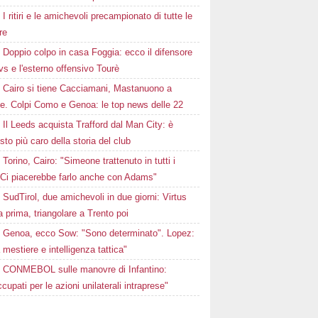
I ritiri e le amichevoli precampionato di tutte le
re
Doppio colpo in casa Foggia: ecco il difensore
s e l'esterno offensivo Tourè
Cairo si tiene Cacciamani, Mastanuono a
ze. Colpi Como e Genoa: le top news delle 22
Il Leeds acquista Trafford dal Man City: è
isto più caro della storia del club
Torino, Cairo: "Simeone trattenuto in tutti i
 Ci piacerebbe farlo anche con Adams"
SudTirol, due amichevoli in due giorni: Virtus
 prima, triangolare a Trento poi
Genoa, ecco Sow: "Sono determinato". Lopez:
 mestiere e intelligenza tattica"
CONMEBOL sulle manovre di Infantino:
cupati per le azioni unilaterali intraprese"