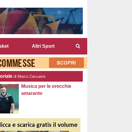
sket
Altri Sport
oriale
di Marco Ceccarini
Musica per le orecchie
amaranto