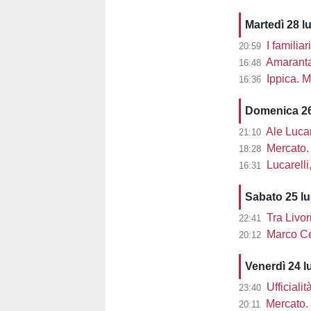
Martedì 28 l
I familiar
20:59
Amaranta 
16:48
Ippica. M
16:36
Domenica 26
Ale Lucarel
21:10
Mercato. 
18:28
Lucarelli, L
16:31
Sabato 25 l
Tra Livor
22:41
Marco Cec
20:12
Venerdì 24 l
Ufficiali
23:40
Mercato. 
20:11