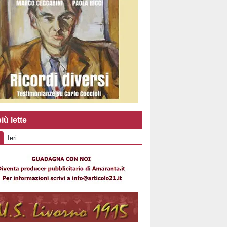
iù lette
Ieri