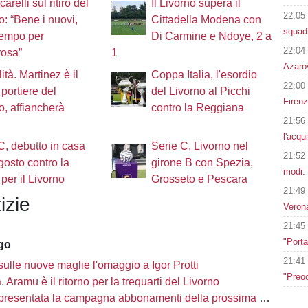
arelli sul ritiro del
Il Livorno supera il
22:05
o: “Bene i nuovi,
Cittadella Modena con
squad
tempo per
Di Carmine e Ndoye, 2 a
22:04
rosa”
1
Azarov
lità. Martinez è il
Coppa Italia, l'esordio
22:00
portiere del
del Livorno al Picchi
Firen
o, affiancherà
contro la Reggiana
21:56
l'acqu
C, debutto in casa
Serie C, Livorno nel
21:52
agosto contro la
girone B con Spezia,
modi.
 per il Livorno
Grosseto e Pescara
21:49
izie
Verona
21:45
"Porta
ago
21:41
sulle nuove maglie l'omaggio a Igor Protti
"Preoc
à. Aramu è il ritorno per la trequarti del Livorno
presentata la campagna abbonamenti della prossima stagione