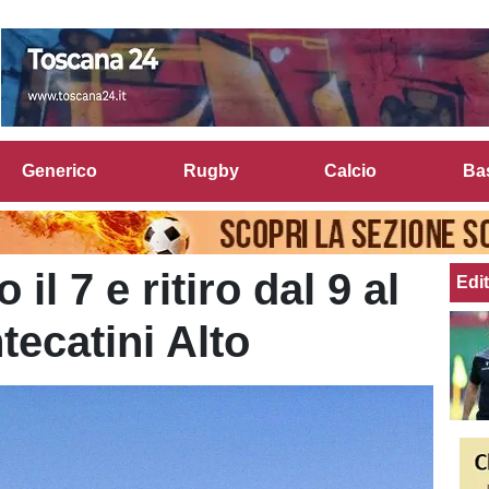
Generico
Rugby
Calcio
Ba
il 7 e ritiro dal 9 al
Edit
tecatini Alto