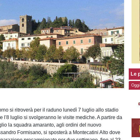
Le p
Oggi
orno si ritroverà per il raduno lunedì 7 luglio allo stadio
7 e l'8 luglio si svolgeranno le visite mediche. A partire da
glio la squadra amaranto, agli ordini del nuovo
ssandro Formisano, si sposterà a Montecatini Alto dove
eparazione precampionato per due settimane, fino al 23