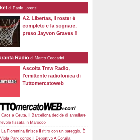
ket
di Paolo Lorenzi
A2. Libertas, il roster è
completo e fa sognare,
preso Jayvon Graves !!
ranta Radio
di Marco Ceccarini
Ascolta Tmw Radio,
l'emittente radiofonica di
Tuttomercatoweb
Caos a Ceuta, il Barcellona decide di annullare
hevole fissata in Marocco
La Fiorentina finisce il ritiro con un pareggio. È
 Viola Park contro il Deportivo A Coruña