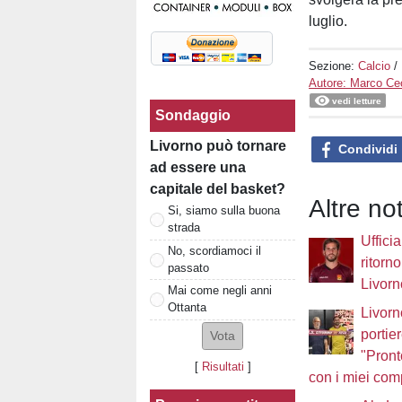
luglio.
Sezione:
Calcio
/
Autore: Marco Cec
vedi letture
Sondaggio
Livorno può tornare
Condividi
ad essere una
capitale del basket?
Altre not
Si, siamo sulla buona
strada
Ufficia
No, scordiamoci il
ritorno
passato
Livorn
Mai come negli anni
Ottanta
Livorn
portie
"Pront
[
Risultati
]
con i miei com