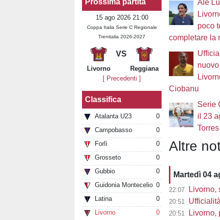
Prossima partita
Ale Luc
Livorn
15 ago 2026 21:00
poco 
Coppa Italia Serie C Regionale
completare la 
Trenitalia 2026-2027
Ufficia
VS
nuovo 
Livorno
Reggiana
Livorn
[ Precedenti ]
Ciobanu
Classifica
Serie 
il 23 
Atalanta U23
0
Torres
Campobasso
0
Altre not
Forlì
0
Grosseto
0
Gubbio
0
Martedì 04 
Guidonia Montecelio
0
Livorno, 
22:07
Latina
0
Ufficialit
20:51
Livorno
0
Livorno, 
20:51