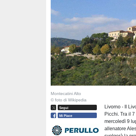
Montecatini Alto
© foto di Wikipedia
Livorno - Il Liv
Segui
Picchi. Tra il 
Mi Piace
mercoledì 9 lu
allenatore Ale
svolgerà la pr