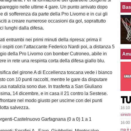
o pareggio nelle ultime 4 gare. Un punto arrivato dopo
Bas
 di sofferenza da parte della Pro Livorno e in cui gli
sciti a creare numerose occasioni da gol, soprattutto
nci lunghi dalla difesa.
vati entrambi nei primi minuti della ripresa: prima il
 ospiti con l’attaccante Federico Nardi poi, a distanza 5
eggio della Pro Livorno con bomber Cutroneo, abile in
Ama
re in rete una respinta corta della difesa giallo blu.
sifica del girone A di Eccellenza toscana vede i bianco
sto con 10 punti raccolti, mentre le gare da disputare
usa natalizia sono due. In trasferta a San Giuliano
ima, 14 dicembre, e in casa il 21 contro la Sestese.
frontare nel modo giusto per uscirne con dei punti
 lotta salvezza.
16:10
sinist
rgenti-Castelnuovo Garfagnana (0 a 0) 1 a 1
16:00
ma è 
rgenti: Serafini A., Faye, Giubbolini, Montecalvo,