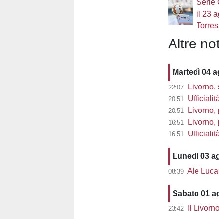
Serie 
il 23 
Torres
Altre not
Martedì 04 
Livorno, 
22:07
Ufficialit
20:51
Livorno, 
20:51
Livorno, pre
16:51
Ufficiali
16:51
Lunedì 03 a
Ale Lucarell
08:39
Sabato 01 a
Il Livorn
23:42