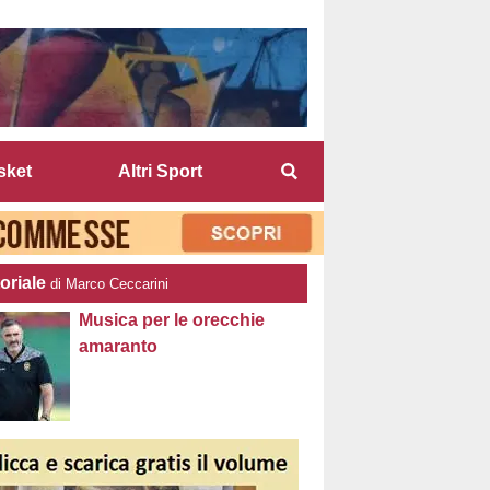
sket
Altri Sport
oriale
di Marco Ceccarini
Musica per le orecchie
amaranto