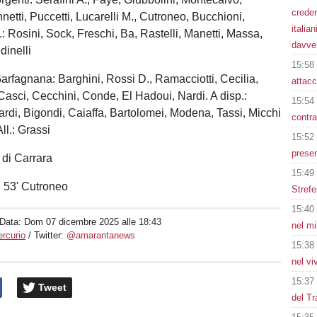
creder
netti, Puccetti, Lucarelli M., Cutroneo, Bucchioni,
italia
.: Rosini, Sock, Freschi, Ba, Rastelli, Manetti, Massa,
davve
dinelli
15:58
rfagnana: Barghini, Rossi D., Ramacciotti, Cecilia,
attacc
 Casci, Cecchini, Conde, El Hadoui, Nardi. A disp.:
15:54
ardi, Bigondi, Caiaffa, Bartolomei, Modena, Tassi, Micchi
contra
ll.: Grassi
15:52
presen
i di Carrara
15:49
, 53' Cutroneo
Strefe
15:40
 Data:
Dom 07 dicembre 2025 alle 18:43
nel mi
rcurio
/ Twitter:
@amarantanews
15:38
nel vi
15:37
Tweet
del Tr