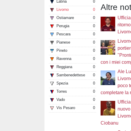
Latina
0
Altre not
Livorno
0
Ufficia
Ostiamare
0
ritorno
Perugia
0
Livorn
Pescara
0
Livorn
Pianese
0
portie
Pineto
0
"Pront
Ravenna
0
con i miei com
Reggiana
0
Ale Luc
Sambenedettese
0
Livorn
Spezia
0
poco 
Torres
0
completare la 
Vado
0
Ufficia
Vis Pesaro
0
nuovo 
Livorn
Ciobanu