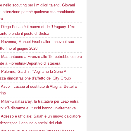
e nello scouting per i migliori talenti. Giovani
ni: attenzione perché qualcosa sta cambiando
ro
Diego Forlan è il nuovo ct dell'Uruguay. L'ex
ante prende il posto di Bielsa
Ravenna, Manuel Fischnaller rinnova il suo
tto fino al giugno 2028
Mastantuono a Firenze alle 18: potrebbe essere
te a Fiorentina-Deportivo di stasera
Palermo, Gardini: "Vogliamo la Serie A.
zza dimostrazione d'affetto del City Group"
Ascoli, caccia al sostituto di Alagna: Bettella
rino
Milan-Galatasaray, la trattativa per Leao entra
vo: c'è distanza e i turchi hanno un'alternativa
Adesso è ufficiale: Salah è un nuovo calciatore
abzonspor. L'annuncio social del club