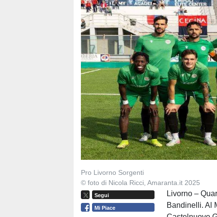
Pro Livorno Sorgenti
© foto di Nicola Ricci, Amaranta.it 2025
Livorno – Quart
Segui
Bandinelli. Al 
Mi Piace
Castelnuovo Ga