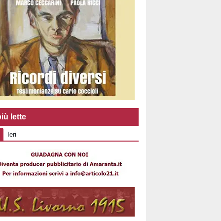
iù lette
Ieri