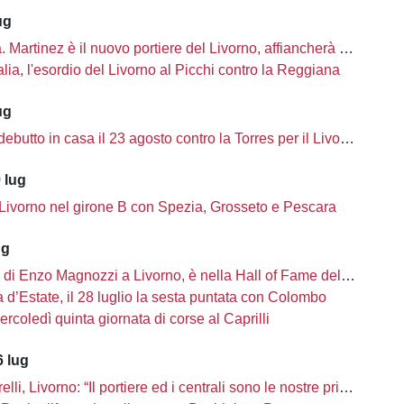
ug
à. Martinez è il nuovo portiere del Livorno, affiancherà Ciobanu
lia, l'esordio del Livorno al Picchi contro la Reggiana
ug
ebutto in casa il 23 agosto contro la Torres per il Livorno
 lug
 Livorno nel girone B con Spezia, Grosseto e Pescara
ug
i di Enzo Magnozzi a Livorno, è nella Hall of Fame del calcio Usa
d’Estate, il 28 luglio la sesta puntata con Colombo
ercoledì quinta giornata di corse al Caprilli
 lug
li, Livorno: “Il portiere ed i centrali sono le nostre priorità”