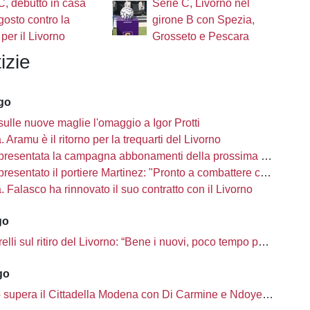
C, debutto in casa
Serie C, Livorno nel
agosto contro la
girone B con Spezia,
 per il Livorno
Grosseto e Pescara
izie
ago
sulle nuove maglie l'omaggio a Igor Protti
à. Aramu è il ritorno per la trequarti del Livorno
presentata la campagna abbonamenti della prossima stagione
sentato il portiere Martinez: "Pronto a combattere con i miei compagni"
tà. Falasco ha rinnovato il suo contratto con il Livorno
go
i sul ritiro del Livorno: “Bene i nuovi, poco tempo per completare la rosa”
go
o supera il Cittadella Modena con Di Carmine e Ndoye, 2 a 1