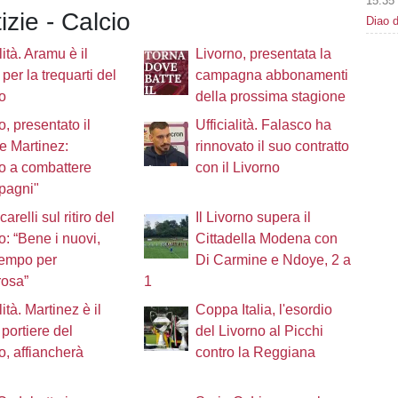
15:35
izie - Calcio
Diao d
lità. Aramu è il
Livorno, presentata la
 per la trequarti del
campagna abbonamenti
o
della prossima stagione
o, presentato il
Ufficialità. Falasco ha
re Martinez:
rinnovato il suo contratto
o a combattere
con il Livorno
pagni"
arelli sul ritiro del
Il Livorno supera il
o: “Bene i nuovi,
Cittadella Modena con
tempo per
Di Carmine e Ndoye, 2 a
rosa”
1
lità. Martinez è il
Coppa Italia, l'esordio
portiere del
del Livorno al Picchi
o, affiancherà
contro la Reggiana