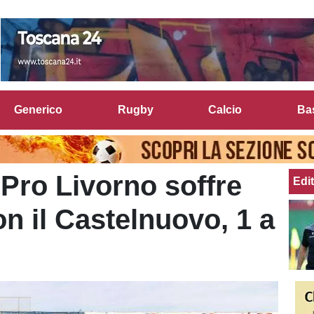
Generico
Rugby
Calcio
Ba
 Pro Livorno soffre
Edit
n il Castelnuovo, 1 a