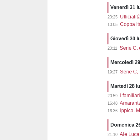
Venerdì 31 l
Ufficialit
20:25
Coppa Ita
10:05
Giovedì 30 l
Serie C, d
20:11
Mercoledì 29
Serie C,
19:27
Martedì 28 l
I familiar
20:59
Amaranta 
16:48
Ippica. M
16:36
Domenica 26
Ale Lucarel
21:10