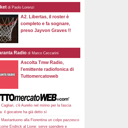
ket
di Paolo Lorenzi
A2. Libertas, il roster è
completo e fa sognare,
preso Jayvon Graves !!
ranta Radio
di Marco Ceccarini
Ascolta Tmw Radio,
l'emittente radiofonica di
Tuttomercatoweb
Cagliari, c'è Aurelio nel mirino per la fascia
ra: il giocatore ha già detto sì
Mastantuono alla Fiorentina un colpo pazzesco
come Endrick al Lione: serve spendere e