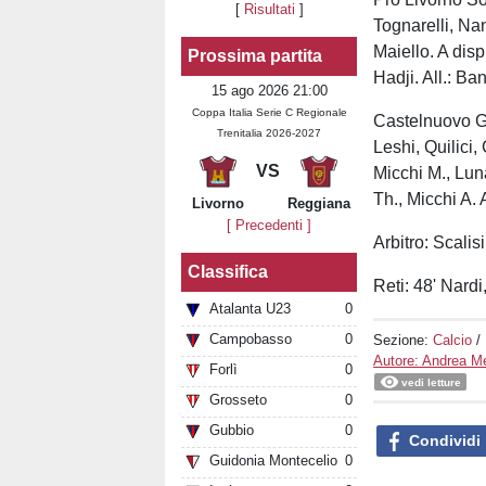
[
Risultati
]
Tognarelli, Nan
Maiello. A disp
Prossima partita
Hadji. All.: Ban
15 ago 2026 21:00
Coppa Italia Serie C Regionale
Castelnuovo Ga
Trenitalia 2026-2027
Leshi, Quilici,
VS
Micchi M., Lun
Th., Micchi A. A
Livorno
Reggiana
[ Precedenti ]
Arbitro: Scalis
Classifica
Reti: 48' Nardi
Atalanta U23
0
Campobasso
0
Sezione:
Calcio
/
Autore: Andrea Me
Forlì
0
vedi letture
Grosseto
0
Gubbio
0
Condividi
Guidonia Montecelio
0