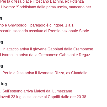
Per la difesa piace il toscano Bachini, ex Potenza
ivorno: “Soddisfatto della prima uscita, mancano però una decina di innesti”
ug
no e Ghiviborgo il pareggio è di rigore, 1 a 1
carini secondo assoluto al Premio nazionale Storie di Sport
ug
tà. In attacco arriva il giovane Gabbiani dalla Cremonese
Livorno, in arrivo dalla Cremonese Gabbiani e Regazzetti
ug
tà. Per la difesa arriva il livornese Rizza, ex Cittadella
 lug
tà. Sull'esterno arriva Malotti dal Lumezzane
iovedì 23 luglio, sei corse al Caprilli dalle ore 20.38