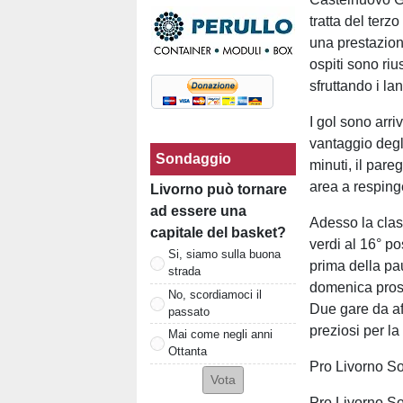
tratta del terz
una prestazione
ospiti sono riu
sfruttando i la
I gol sono arri
vantaggio degli
Sondaggio
minuti, il par
area a respinge
Livorno può tornare
ad essere una
Adesso la clas
capitale del basket?
verdi al 16° po
Si, siamo sulla buona
prima della pa
strada
domenica pross
No, scordiamoci il
Due gare da af
passato
preziosi per la
Mai come negli anni
Ottanta
Pro Livorno So
Pro Livorno So